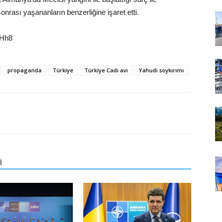
ası yaşananların benzerliğine işaret etti.
JHh8
propaganda
Türkiye
Türkiye Cadı avı
Yahudi soykırımı
İ