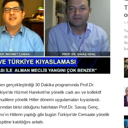
T
o
6 
Tu
dü
İk
ba
n gerçekleştirdiği 30 Dakika programında Prof.Dr.
e’de Hizmet Hareketi’ne yönelik cadı avı ve kollektif
dilere yönelik Hitler dönemi uygulamaları kıyaslandı.
ından birisi olduğunu hatırlatan Prof.Dr. Savaş Genç,
’ın Hitlerin yaptığı gibi bugün Türkiye’de Cemaate yönelik
itine katıldığını anlattı.