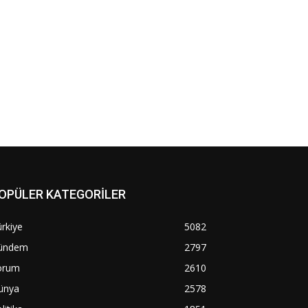
OPÜLER KATEGORİLER
rkiye
5082
ündem
2797
orum
2610
ünya
2578