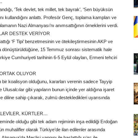
…
dığı, ‘Tek devlet, tek millet, tek bayrak’, ‘Sen büyüksün
ını kullandığını anlattı. Profesör Genç, toplama kampları ve
ulamanın Nazi Almanyası’nı anımsattığının örneklerini verdi.
ILAR DESTEK VERİYOR
ttığı ‘F Tipi’ benzetmesinin ve ötekileştirmesinin AKP ve
ına dönüştürüldüğüne, 15 Temmuz sonrası sistematik hale
kiye Cumhuriyeti tarihinin 6-5 Eylül olayları, Ermeni tehciri
K ORTAK OLUYOR
n bir koalisyon olduğunu, kararları verenin sadece Tayyip
lusalcılar gibi yapıların bunun içinde yer aldığına işaret
diline sahip çıkarak, zulmü destekledikleri uyarısında
LEVİLER, KÜRTLER…
neminde olduğu gibi tek adam rejiminin inşa edildiği Erdoğan
n muhalifler olarak Türkiye’de ilan edilenler arasında
, Almanya’da Meclisi yangını ile başlattığı sürç ile