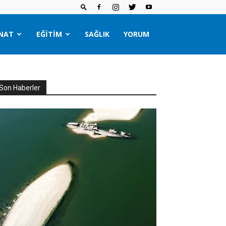
NAT
EĞITIM
SAĞLIK
YORUM
Son Haberler