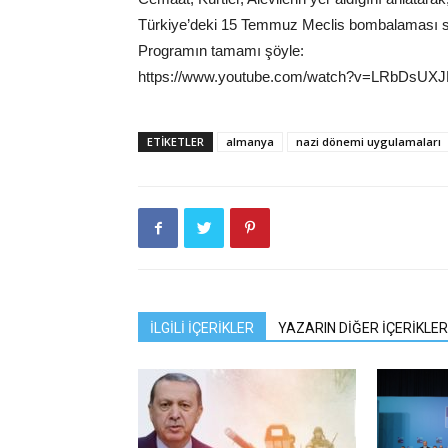
Türkiye’deki 15 Temmuz Meclis bombalaması sonr
Programın tamamı şöyle:
https://www.youtube.com/watch?v=LRbDsUX
ETIKETLER
almanya
nazi dönemi uygulamaları
İLGİLİ İÇERİKLER
YAZARIN DİĞER İÇERİKLER