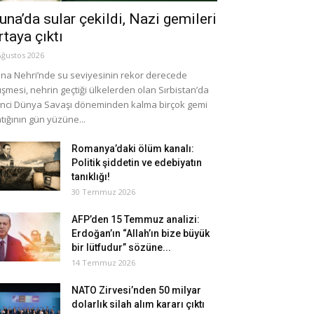
una’da sular çekildi, Nazi gemileri
rtaya çıktı
Ağustos 2026
na Nehri’nde su seviyesinin rekor derecede
şmesi, nehrin geçtiği ülkelerden olan Sırbistan’da
inci Dünya Savaşı döneminden kalma birçok gemi
tığının gün yüzüne...
Romanya’daki ölüm kanalı:
Politik şiddetin ve edebiyatın
tanıklığı!
30 Temmuz 2026
AFP’den 15 Temmuz analizi:
Erdoğan’ın “Allah’ın bize büyük
bir lütfudur” sözüne...
14 Temmuz 2026
NATO Zirvesi’nden 50 milyar
dolarlık silah alım kararı çıktı