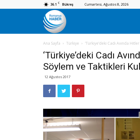
C
36.1
Cumartesi, Ağustos 8, 2026
Bükreş
Romanya
Ana Sayfa
Türkiye
‘Türkiye’deki Cadı Avında Hitler
Haber
‘Türkiye’deki Cadı Avın
Söylem ve Taktikleri Kull
12 Ağustos 2017