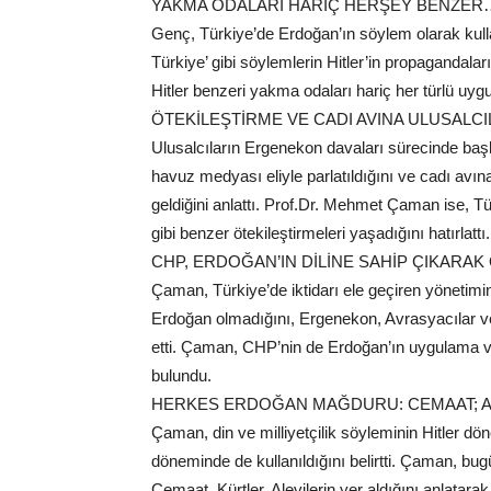
YAKMA ODALARI HARİÇ HERŞEY BENZER
Genç, Türkiye’de Erdoğan’ın söylem olarak kullan
Türkiye’ gibi söylemlerin Hitler’in propagandalar
Hitler benzeri yakma odaları hariç her türlü uyg
ÖTEKİLEŞTİRME VE CADI AVINA ULUSALC
Ulusalcıların Ergenekon davaları sürecinde başla
havuz medyası eliyle parlatıldığını ve cadı av
geldiğini anlattı. Prof.Dr. Mehmet Çaman ise, Tür
gibi benzer ötekileştirmeleri yaşadığını hatırlattı.
CHP, ERDOĞAN’IN DİLİNE SAHİP ÇIKARA
Çaman, Türkiye’de iktidarı ele geçiren yönetimi
Erdoğan olmadığını, Ergenekon, Avrasyacılar ve U
etti. Çaman, CHP’nin de Erdoğan’ın uygulama ve 
bulundu.
HERKES ERDOĞAN MAĞDURU: CEMAAT; A
Çaman, din ve milliyetçilik söyleminin Hitler dö
döneminde de kullanıldığını belirtti. Çaman, bugü
Cemaat, Kürtler, Alevilerin yer aldığını anlatarak