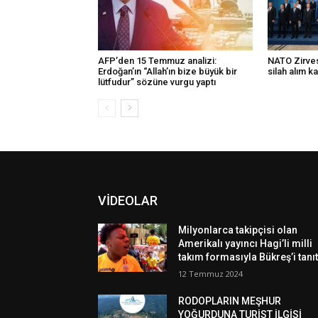
AFP’den 15 Temmuz analizi:
NATO Zirvesi
Erdoğan’ın “Allah’ın bize büyük bir
silah alım ka
lütfudur” sözüne vurgu yaptı
VİDEOLAR
Milyonlarca takipçisi olan
Amerikalı yayıncı Hagi’li milli
takım formasıyla Bükreş’i tanıt
12 Temmuz 2024
RODOPLARIN MEŞHUR
YOĞURDUNA TURİST İLGİSİ