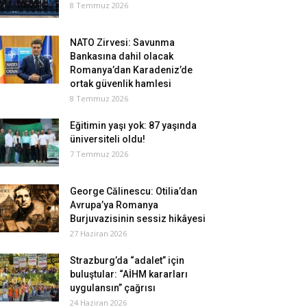
8 Temmuz 2026
NATO Zirvesi: Savunma
Bankasına dahil olacak
Romanya’dan Karadeniz’de
ortak güvenlik hamlesi
8 Temmuz 2026
Eğitimin yaşı yok: 87 yaşında
üniversiteli oldu!
7 Temmuz 2026
George Călinescu: Otilia’dan
Avrupa’ya Romanya
Burjuvazisinin sessiz hikâyesi
27 Haziran 2026
Strazburg’da “adalet” için
buluştular: “AİHM kararları
uygulansın” çağrısı
24 Haziran 2026