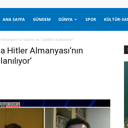
ANA SAYFA
GÜNDEM
DÜNYA
SPOR
KÜLTÜR-SA
 Almanyası’nın Söylem ve Taktikleri Kullanılıyor’
da Hitler Almanyası’nın
anılıyor’