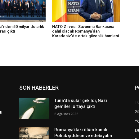
’nden 50 milyar dolarlık
NATO Zirvesi: Savunma Bankasına
rarı çıktı
dahil olacak Romanya’dan
Karadeniz’de ortak güvenlik hamlesi
SON HABERLER
P
Tuna’da sular çekildi, Nazi
Tü
gemileri ortaya çıktı
G
tı
6 Ağustos 2026
Y
D
Romanya’daki ölüm kanalı:
Politik şiddetin ve edebiyatın