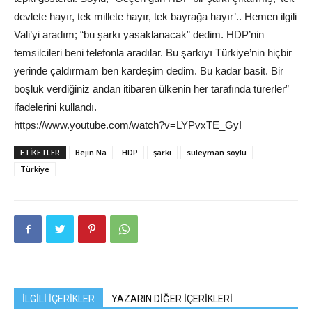
devlete hayır, tek millete hayır, tek bayrağa hayır’.. Hemen ilgili
Vali’yi aradım; “bu şarkı yasaklanacak” dedim. HDP’nin
temsilcileri beni telefonla aradılar. Bu şarkıyı Türkiye’nin hiçbir
yerinde çaldırmam ben kardeşim dedim. Bu kadar basit. Bir
boşluk verdiğiniz andan itibaren ülkenin her tarafında türerler”
ifadelerini kullandı.
https://www.youtube.com/watch?v=LYPvxTE_GyI
ETIKETLER
Bejin Na
HDP
şarkı
süleyman soylu
Türkiye
İLGİLİ İÇERİKLER
YAZARIN DİĞER İÇERİKLERİ