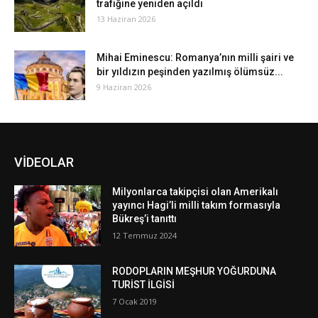
trafiğine yeniden açıldı
13 Haziran 2026
Mihai Eminescu: Romanya’nın milli şairi ve
bir yıldızın peşinden yazılmış ölümsüz...
9 Haziran 2026
VİDEOLAR
Milyonlarca takipçisi olan Amerikalı
yayıncı Hagi’li milli takım formasıyla
Bükreş’i tanıttı
12 Temmuz 2024
RODOPLARIN MEŞHUR YOĞURDUNA
TURİST İLGİSİ
7 Ocak 2019