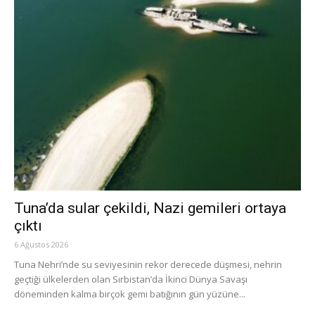
Tuna’da sular çekildi, Nazi gemileri ortaya
çıktı
6 Ağustos 2026
Tuna Nehri’nde su seviyesinin rekor derecede düşmesi, nehrin
geçtiği ülkelerden olan Sırbistan’da İkinci Dünya Savaşı
döneminden kalma birçok gemi batığının gün yüzüne...