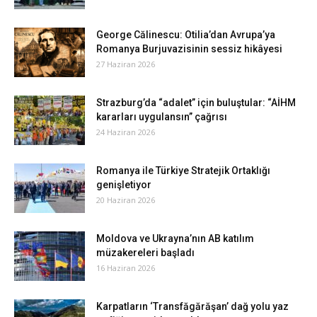
George Călinescu: Otilia’dan Avrupa’ya
Romanya Burjuvazisinin sessiz hikâyesi
27 Haziran 2026
Strazburg’da “adalet” için buluştular: “AİHM
kararları uygulansın” çağrısı
24 Haziran 2026
Romanya ile Türkiye Stratejik Ortaklığı
genişletiyor
20 Haziran 2026
Moldova ve Ukrayna’nın AB katılım
müzakereleri başladı
16 Haziran 2026
Karpatların ‘Transfăgărăşan’ dağ yolu yaz