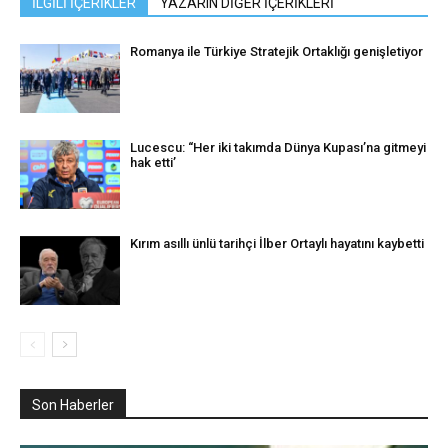
İLGİLİ İÇERİKLER
YAZARIN DİĞER İÇERİKLERİ
Romanya ile Türkiye Stratejik Ortaklığı genişletiyor
Lucescu: “Her iki takımda Dünya Kupası’na gitmeyi
hak etti’
Kırım asıllı ünlü tarihçi İlber Ortaylı hayatını kaybetti
Son Haberler