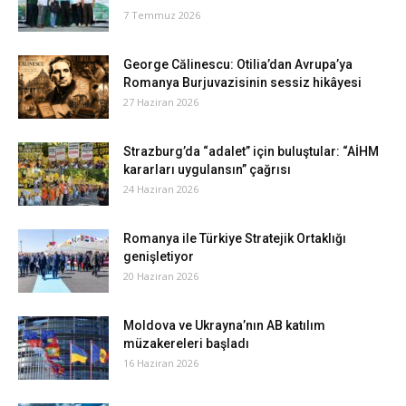
7 Temmuz 2026
George Călinescu: Otilia’dan Avrupa’ya
Romanya Burjuvazisinin sessiz hikâyesi
27 Haziran 2026
Strazburg’da “adalet” için buluştular: “AİHM
kararları uygulansın” çağrısı
24 Haziran 2026
Romanya ile Türkiye Stratejik Ortaklığı
genişletiyor
20 Haziran 2026
Moldova ve Ukrayna’nın AB katılım
müzakereleri başladı
16 Haziran 2026