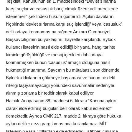
Teşkilatı Kanunu’nun ek 1. maddesindeki “Devlet sırlarına
karşı suçlar ve casusluk hariç olmak üzere adli mercilerce
istenemez” şeklindeki hüküm gösterildi. Açılan davaların
hiçbirinde ‘devlet sırlarına karşı suç işlendiği’ veya ‘casusluk’
delili ortaya konmamasına rağmen Ankara Cumhuriyet
Başsavcılığı’nın bu yaklaşımı, hayretle karşılandı. Bylock
kullanıcı listesinin nasıl elde edildiği bir yana, hangi tarihte
kiminle görüşüldüğü ve mesaj içerikleri dahi ortaya
konmamışken bunun ‘casusluk’ amaçlı olduğuna nasıl
hükmettiği muamma. Savcının bu mütalaası, son dönemde
Bylock iddialarının çökmeye başlaması ve bunun bir delil
niteliği taşıyamayacağı yönündeki savunmalar nedeniyle
alınmış zorlama bir tedbir olarak kabul ediliyor.
Halbuki Anayasanın 38. maddesi 6. fıkrası “Kanuna aykırı
olarak elde edilmiş bulgular, delil olarak kabul edilemez”
demektedir. Ayrıca CMK 217. madde 2. fıkraya göre hukuka
aykırı deliller ceza yargılamasında kullanılamaz. MİT
listelerinin yasal yollardan elde edilmediği, istihbari çalışma