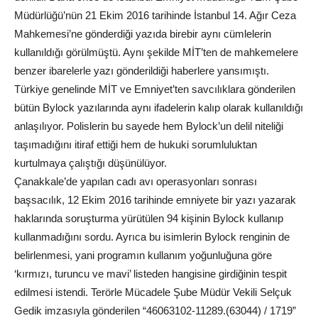
Müdürlüğü’nün 21 Ekim 2016 tarihinde İstanbul 14. Ağır Ceza
Mahkemesi’ne gönderdiği yazıda birebir aynı cümlelerin
kullanıldığı görülmüştü. Aynı şekilde MİT’ten de mahkemelere
benzer ibarelerle yazı gönderildiği haberlere yansımıştı.
Türkiye genelinde MİT ve Emniyet’ten savcılıklara gönderilen
bütün Bylock yazılarında aynı ifadelerin kalıp olarak kullanıldığı
anlaşılıyor. Polislerin bu sayede hem Bylock’un delil niteliği
taşımadığını itiraf ettiği hem de hukuki sorumluluktan
kurtulmaya çalıştığı düşünülüyor.
Çanakkale’de yapılan cadı avı operasyonları sonrası
başsacılık, 12 Ekim 2016 tarihinde emniyete bir yazı yazarak
haklarında soruşturma yürütülen 94 kişinin Bylock kullanıp
kullanmadığını sordu. Ayrıca bu isimlerin Bylock renginin de
belirlenmesi, yani programın kullanım yoğunluğuna göre
‘kırmızı, turuncu ve mavi’ listeden hangisine girdiğinin tespit
edilmesi istendi. Terörle Mücadele Şube Müdür Vekili Selçuk
Gedik imzasıyla gönderilen “46063102-11289.(63044) / 1719”