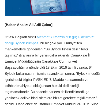
[Haber-Analiz: Ali Adil Çakar]
HSYK Başkan Vekili
Mehmet Yılmaz’ın “En güçlü delilimiz”
dediği Bylock kumpası
bir bir çöküyor. Emniyet’ten
mahkemelere gönderilen, “Bu Bylock listesi delil niteliği
taşımaz” itiraflarına bir yenisi daha eklendi. Çanakkale İl
Emniyet Müdürlüğü’nün Çanakkale Cumhuriyet
Başsavcılığı’na gönderdiği 18 Ekim 2016 tarihli yazıda, 94
Bylock kullanıcısının ismi sıralandıktan sonra, “Bylock modülü
içerisindeki bilgiler PVSK EK-7. Madde kapsamında ve
istihbari mahiyette olduğundan hukuki delil niteliği
taşımamaktadır. Bu nedenle haricen delillendirilmedikçe
yapılacak adli ve idari işlemlere bizzat gerekçe teşkil etmez.”
denildi. Daha önce de İstanbul Emniyet Müdürlüğü TEM Şube