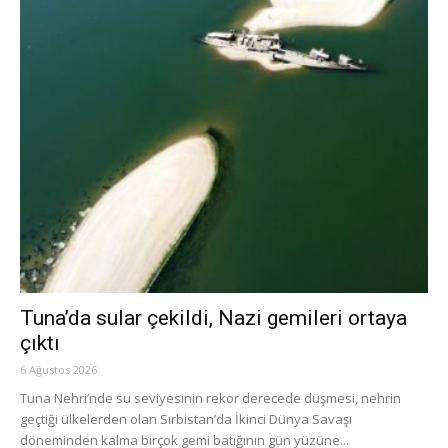
Tuna’da sular çekildi, Nazi gemileri ortaya
çıktı
6 Ağustos 2026
Tuna Nehri’nde su seviyesinin rekor derecede düşmesi, nehrin
geçtiği ülkelerden olan Sırbistan’da İkinci Dünya Savaşı
döneminden kalma birçok gemi batığının gün yüzüne...