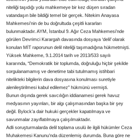
niteliği taşıdığı yolu mahkemeye bir kez düşen sıradan
vatandaşın bile bildiği temel bir gerçek. Nitekim Anayasa
Mahkemesi’nin de bu doğrultuda çeşitli kararları
bulunmaktadır. AYM, İstanbul 9. Ağır Ceza Mahkemesi’nde
görülen Devrimci Karargah davasında dosyaya ‘delil’ olarak
konulan MİT raporunun delil niteliği taşımadığına hükmetmişti.
Yüksek Mahkeme, 9.1.2014 tarih ve 2013/533 sayılı
kararında, “Demokratik bir toplumda, doğruluğu hiçbir şekilde
sorgulanamamış ve denetime tabi tutulmamış istihbari
nitelikteki bilgilerin dava dosyasına konulması suretiyle
alenileştirilmesi kabul edilemez” hükmünü vermişti.
Bunun dışında gerek savcılığın iddianamesi gerek havuz
medyasının yayınları, bir algı çalışmasından başka bir şey
değil. Bylock’a dair hukuki gerçekler kapatılmaya ve
savunmalar zayıflatılmaya çalışılmaktadır.
Adli soruşturmalarda delil toplama usulü ile ilgili hükümler Ceza
Muhakemesi Kanunu’nda düzenlemiş durumda. Buna göre ne