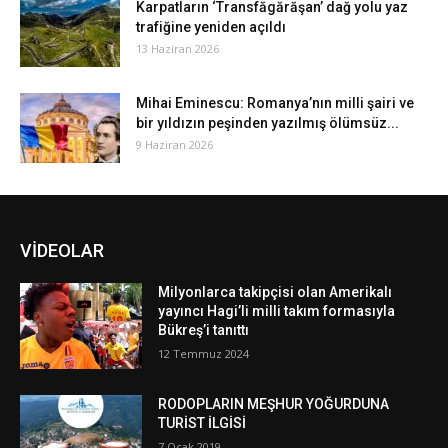
Karpatların ‘Transfăgărăşan’ dağ yolu yaz
trafiğine yeniden açıldı
13 Haziran 2026
Mihai Eminescu: Romanya’nın milli şairi ve
bir yıldızın peşinden yazılmış ölümsüz...
9 Haziran 2026
VİDEOLAR
Milyonlarca takipçisi olan Amerikalı
yayıncı Hagi’li milli takım formasıyla
Bükreş’i tanıttı
12 Temmuz 2024
RODOPLARIN MEŞHUR YOĞURDUNA
TURİST İLGİSİ
7 Ocak 2019