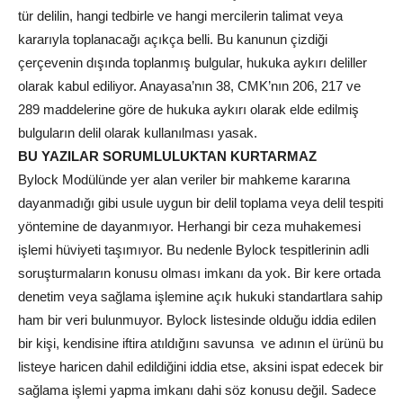
tür delilin, hangi tedbirle ve hangi mercilerin talimat veya
kararıyla toplanacağı açıkça belli. Bu kanunun çizdiği
çerçevenin dışında toplanmış bulgular, hukuka aykırı deliller
olarak kabul ediliyor. Anayasa’nın 38, CMK’nın 206, 217 ve
289 maddelerine göre de hukuka aykırı olarak elde edilmiş
bulguların delil olarak kullanılması yasak.
BU YAZILAR SORUMLULUKTAN KURTARMAZ
Bylock Modülünde yer alan veriler bir mahkeme kararına
dayanmadığı gibi usule uygun bir delil toplama veya delil tespiti
yöntemine de dayanmıyor. Herhangi bir ceza muhakemesi
işlemi hüviyeti taşımıyor. Bu nedenle Bylock tespitlerinin adli
soruşturmaların konusu olması imkanı da yok. Bir kere ortada
denetim veya sağlama işlemine açık hukuki standartlara sahip
ham bir veri bulunmuyor. Bylock listesinde olduğu iddia edilen
bir kişi, kendisine iftira atıldığını savunsa ve adının el ürünü bu
listeye haricen dahil edildiğini iddia etse, aksini ispat edecek bir
sağlama işlemi yapma imkanı dahi söz konusu değil. Sadece