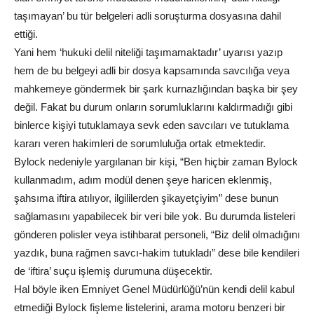
taşımayan’ bu tür belgeleri adli soruşturma dosyasına dahil
ettiği.
Yani hem ‘hukuki delil niteliği taşımamaktadır’ uyarısı yazıp
hem de bu belgeyi adli bir dosya kapsamında savcılığa veya
mahkemeye göndermek bir şark kurnazlığından başka bir şey
değil. Fakat bu durum onların sorumluklarını kaldırmadığı gibi
binlerce kişiyi tutuklamaya sevk eden savcıları ve tutuklama
kararı veren hakimleri de sorumluluğa ortak etmektedir.
Bylock nedeniyle yargılanan bir kişi, “Ben hiçbir zaman Bylock
kullanmadım, adım modül denen şeye haricen eklenmiş,
şahsıma iftira atılıyor, ilgililerden şikayetçiyim” dese bunun
sağlamasını yapabilecek bir veri bile yok. Bu durumda listeleri
gönderen polisler veya istihbarat personeli, “Biz delil olmadığını
yazdık, buna rağmen savcı-hakim tutukladı” dese bile kendileri
de ‘iftira’ suçu işlemiş durumuna düşecektir.
Hal böyle iken Emniyet Genel Müdürlüğü’nün kendi delil kabul
etmediği Bylock fişleme listelerini, arama motoru benzeri bir