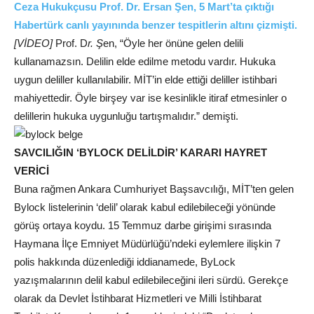
Ceza Hukukçusu Prof. Dr. Ersan Şen, 5 Mart’ta çıktığı
Habertürk canlı yayınında benzer tespitlerin altını çizmişti.
[VİDEO]
Prof. D
r. Ş
en, “Öyle her önüne gelen delili
kullanamazsın. Delilin elde edilme metodu vardır. Hukuka
uygun deliller kullanılabilir. MİT’in elde ettiği deliller istihbari
mahiyettedir. Öyle birşey var ise kesinlikle itiraf etmesinler o
delillerin hukuka uygunluğu tartışmalıdır.” demişti.
SAVCILIĞIN ‘BYLOCK DELİLDİR’ KARARI HAYRET
VERİCİ
Buna rağmen Ankara Cumhuriyet Başsavcılığı, MİT’ten gelen
Bylock listelerinin ‘delil’ olarak kabul edilebileceği yönünde
görüş ortaya koydu. 15 Temmuz darbe girişimi sırasında
Haymana İlçe Emniyet Müdürlüğü’ndeki eylemlere ilişkin 7
polis hakkında düzenlediği iddianamede, ByLock
yazışmalarının delil kabul edilebileceğini ileri sürdü. Gerekçe
olarak da Devlet İstihbarat Hizmetleri ve Milli İstihbarat