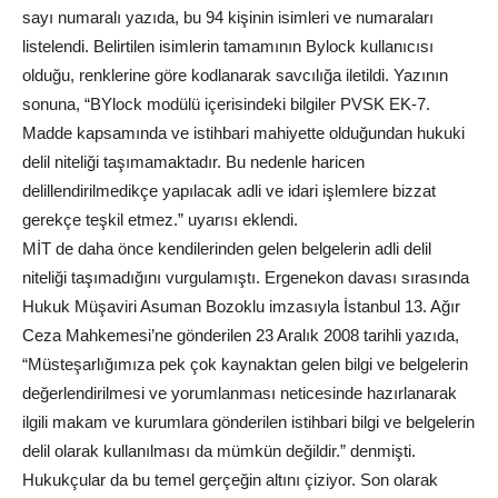
sayı numaralı yazıda, bu 94 kişinin isimleri ve numaraları
listelendi. Belirtilen isimlerin tamamının Bylock kullanıcısı
olduğu, renklerine göre kodlanarak savcılığa iletildi. Yazının
sonuna, “BYlock modülü içerisindeki bilgiler PVSK EK-7.
Madde kapsamında ve istihbari mahiyette olduğundan hukuki
delil niteliği taşımamaktadır. Bu nedenle haricen
delillendirilmedikçe yapılacak adli ve idari işlemlere bizzat
gerekçe teşkil etmez.” uyarısı eklendi.
MİT de daha önce kendilerinden gelen belgelerin adli delil
niteliği taşımadığını vurgulamıştı. Ergenekon davası sırasında
Hukuk Müşaviri Asuman Bozoklu imzasıyla İstanbul 13. Ağır
Ceza Mahkemesi’ne gönderilen 23 Aralık 2008 tarihli yazıda,
“Müsteşarlığımıza pek çok kaynaktan gelen bilgi ve belgelerin
değerlendirilmesi ve yorumlanması neticesinde hazırlanarak
ilgili makam ve kurumlara gönderilen istihbari bilgi ve belgelerin
delil olarak kullanılması da mümkün değildir.” denmişti.
Hukukçular da bu temel gerçeğin altını çiziyor. Son olarak