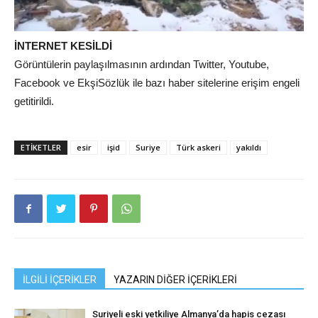
İNTERNET KESİLDİ
Görüntülerin paylaşılmasının ardından Twitter, Youtube,
Facebook ve EkşiSözlük ile bazı haber sitelerine erişim engeli
getitirildi.
ETIKETLER
esir
işid
Suriye
Türk askeri
yakıldı
İLGİLİ İÇERİKLER
YAZARIN DİĞER İÇERİKLERİ
Suriyeli eski yetkiliye Almanya’da hapis cezası