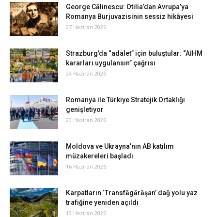
George Călinescu: Otilia’dan Avrupa’ya
Romanya Burjuvazisinin sessiz hikâyesi
27 Haziran 2026
Strazburg’da “adalet” için buluştular: “AİHM
kararları uygulansın” çağrısı
24 Haziran 2026
Romanya ile Türkiye Stratejik Ortaklığı
genişletiyor
20 Haziran 2026
Moldova ve Ukrayna’nın AB katılım
müzakereleri başladı
16 Haziran 2026
Karpatların ‘Transfăgărăşan’ dağ yolu yaz
trafiğine yeniden açıldı
13 Haziran 2026