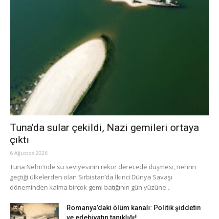
Tuna’da sular çekildi, Nazi gemileri ortaya
çıktı
6 Ağustos 2026
Tuna Nehri’nde su seviyesinin rekor derecede düşmesi, nehrin
geçtiği ülkelerden olan Sırbistan’da İkinci Dünya Savaşı
döneminden kalma birçok gemi batığının gün yüzüne...
Romanya’daki ölüm kanalı: Politik şiddetin
ve edebiyatın tanıklığı!