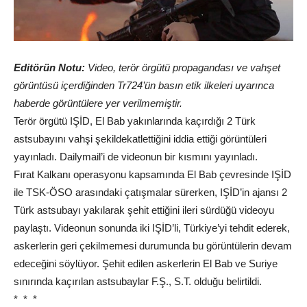
Editörün Notu:
Video, terör örgütü propagandası ve vahşet
görüntüsü içerdiğinden Tr724’ün basın etik ilkeleri uyarınca
haberde görüntülere yer verilmemiştir.
Terör örgütü IŞİD, El Bab yakınlarında kaçırdığı 2 Türk
astsubayını vahşi şekildekatlettiğini iddia ettiği görüntüleri
yayınladı. Dailymail’i de videonun bir kısmını yayınladı.
Fırat Kalkanı operasyonu kapsamında El Bab çevresinde IŞİD
ile TSK-ÖSO arasındaki çatışmalar sürerken, IŞİD’in ajansı 2
Türk astsubayı yakılarak şehit ettiğini ileri sürdüğü videoyu
paylaştı. Videonun sonunda iki IŞİD’li, Türkiye’yi tehdit ederek,
askerlerin geri çekilmemesi durumunda bu görüntülerin devam
edeceğini söylüyor. Şehit edilen askerlerin El Bab ve Suriye
sınırında kaçırılan astsubaylar F.Ş., S.T. olduğu belirtildi.
* * *