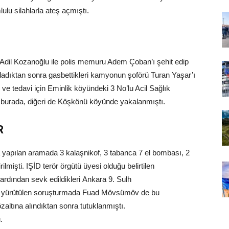
lu silahlarla ateş açmıştı.
 Adil Kozanoğlu ile polis memuru Adem Çoban’ı şehit edip
aladıktan sonra gasbettikleri kamyonun şoförü Turan Yaşar’ı
e tedavi için Eminlik köyündeki 3 No’lu Acil Sağlık
si burada, diğeri de Köşkönü köyünde yakalanmıştı.
R
a yapılan aramada 3 kalaşnikof, 3 tabanca 7 el bombası, 2
ilmişti. IŞİD terör örgütü üyesi olduğu belirtilen
 ardından sevk edildikleri Ankara 9. Sulh
ili yürütülen soruşturmada Fuad Mövsümöv de bu
özaltına alındıktan sonra tutuklanmıştı.
.