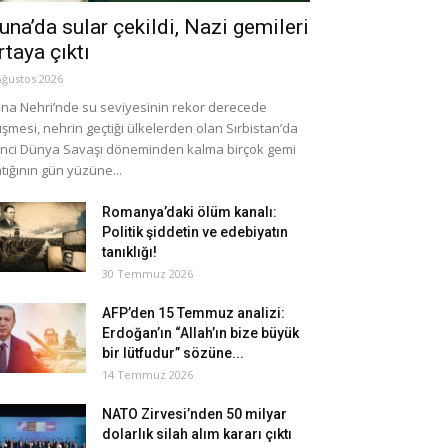
una’da sular çekildi, Nazi gemileri
rtaya çıktı
Ağustos 2026
na Nehri’nde su seviyesinin rekor derecede
şmesi, nehrin geçtiği ülkelerden olan Sırbistan’da
inci Dünya Savaşı döneminden kalma birçok gemi
tığının gün yüzüne...
Romanya’daki ölüm kanalı:
Politik şiddetin ve edebiyatın
tanıklığı!
30 Temmuz 2026
AFP’den 15 Temmuz analizi:
Erdoğan’ın “Allah’ın bize büyük
bir lütfudur” sözüne...
14 Temmuz 2026
NATO Zirvesi’nden 50 milyar
dolarlık silah alım kararı çıktı