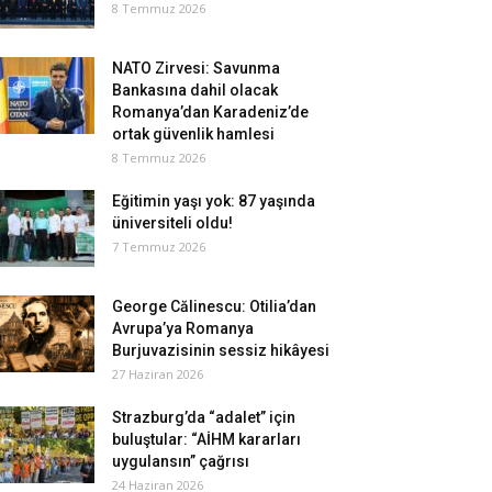
8 Temmuz 2026
NATO Zirvesi: Savunma
Bankasına dahil olacak
Romanya’dan Karadeniz’de
ortak güvenlik hamlesi
8 Temmuz 2026
Eğitimin yaşı yok: 87 yaşında
üniversiteli oldu!
7 Temmuz 2026
George Călinescu: Otilia’dan
Avrupa’ya Romanya
Burjuvazisinin sessiz hikâyesi
27 Haziran 2026
Strazburg’da “adalet” için
buluştular: “AİHM kararları
uygulansın” çağrısı
24 Haziran 2026