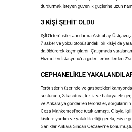
durdurmak isteyen güvenlik güçlerine uzun namlu
3 KİŞİ ŞEHİT OLDU
IŞİD’li teröristler Jandarma Astsubay Üstçavuş
7 asker ve yolcu otobüsündeki bir kişiyi de yar
da öldürerek kaçmışlardı. Çatışmada yaralanan v
Hizmetleri İstasyonu’na giden teröristlerden 2’
CEPHANELİKLE YAKALANDILA
Teröristlerin üzerinde ve gasbettikleri kamyond
susturucu, 3 kasatura, telsiz ve batarya ele geçir
ve Ankara’ya gönderilen teröristler, sorgularının
Ceza Mahkemesi’nce tutuklanmıştı. Olayla ilg
kişilere yardım ve yataklık ettiği gerekçesiyle g
Sanıklar Ankara Sincan Cezaevi’ne konulmuştu