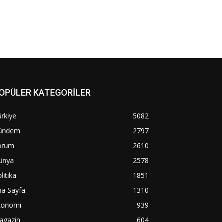
OPÜLER KATEGORİLER
rkiye
5082
ündem
2797
orum
2610
ünya
2578
litika
1851
na Sayfa
1310
konomi
939
agazin
604