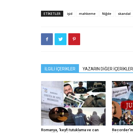
ETIKETLER
işid
mahkeme
Niğde
skandal
İLGİLİ İÇERİKLER
YAZARIN DİĞER İÇERİKLER
Romanya, ‘keyfi tutuklama ve can
Recorder’in 