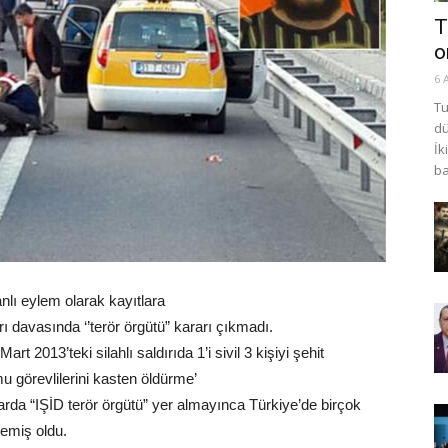
T
o
6 
Tu
dü
İk
ba
anlı eylem olarak kayıtlara
ırı davasında ‘’terör örgütü” kararı çıkmadı.
art 2013’teki silahlı saldırıda 1’i sivil 3 kişiyi şehit
u görevlilerini kasten öldürme’
rda “IŞİD terör örgütü” yer almayınca Türkiye’de birçok
emiş oldu.