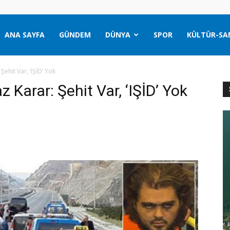
ANA SAYFA
GÜNDEM
DÜNYA
SPOR
KÜLTÜR-SA
ehit Var, ‘IŞİD’ Yok
Karar: Şehit Var, ‘IŞİD’ Yok