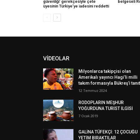
güvenliği’ gerekçesiyle çete
belgeseli R
üyesinin Türkiye’ye iadesini reddetti
VİDEOLAR
Milyonlarca takipçisi olan
Amerikalı yayıncı Hagi’li milli
takım formasıyla Bükreş’i tanıt
12 Temmuz 2024
RODOPLARIN MEŞHUR
YOĞURDUNA TURİST İLGİSİ
7 Ocak 2019
GALİNA TÜFEKÇİ: 12 ÇOCUĞU
YETİM BIRAKTILAR