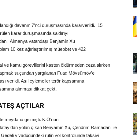
ılandığı davanın 7’nci duruşmasında kararverildi. 15
ülen karar duruşmasında saldırıyı
adani, Almanya vatandaşı Benjamin Xu
am 10 kez ağırlaştırılmış müebbet ve 422
ihlal ve kamu görevlilerini kasten öldürmeden ceza alırken
k yapmak suçundan yargılanan Fuad Mövsümöv’e
ası verildi. Asıl eylemciler terör kapsamına
amına alınması dikkat çekti.
ATEŞ AÇTILAR
’te meydana gelmişti. K.Ö’nün
e Hatay’dan yolan çıkan Benyamin Xu, Çendrim Ramadani ile
edeli viyadüğündeki rutin yol kontrolünde taksiyi