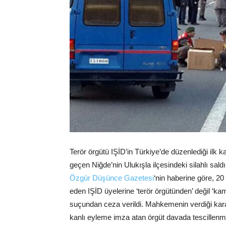
Terör örgütü IŞİD’in Türkiye’de düzenlediği ilk k
geçen Niğde’nin Ulukışla ilçesindeki silahlı sald
Özgür Düşünce Gazetesi
‘nin haberine göre, 20 M
eden IŞİD üyelerine ‘terör örgütünden’ değil ‘kam
suçundan ceza verildi. Mahkemenin verdiği kara
kanlı eyleme imza atan örgüt davada tescillenm