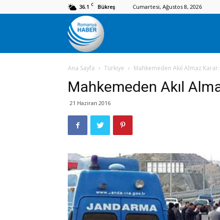
C
36.1
Cumartesi, Ağustos 8, 2026
Bükreş
Romanya
Ana Sayfa
Türkiye
Mahkemeden Akıl Almaz Karar: Ş
Haber
Mahkemeden Akıl Almaz 
21 Haziran 2016