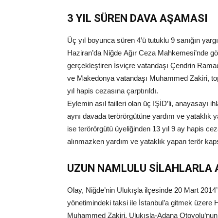
3 YIL SÜREN DAVA AŞAMASI
Üç yıl boyunca süren 4’ü tutuklu 9 sanığın yarg
Haziran’da Niğde Ağır Ceza Mahkemesi’nde gör
gerçekleştiren İsviçre vatandaşı Çendrin Ram
ve Makedonya vatandaşı Muhammed Zakiri, topl
yıl hapis cezasına çarptırıldı.
Eylemin asıl failleri olan üç IŞİD’li, anayasayı 
aynı davada terörörgütüne yardım ve yataklı
ise terörörgütü üyeliğinden 13 yıl 9 ay hapis cez
alınmazken yardım ve yataklık yapan terör kaps
UZUN NAMLULU SİLAHLARLA 
Olay, Niğde’nin Ulukışla ilçesinde 20 Mart 2014
yönetimindeki taksi ile İstanbul’a gitmek üzer
Muhammed Zakiri, Ulukışla-Adana Otoyolu’nun G