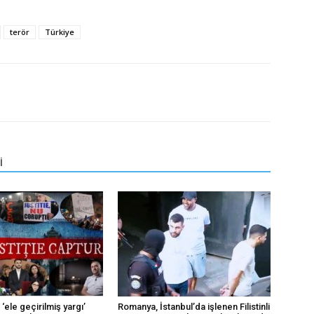
terör
Türkiye
İ
‘ele geçirilmiş yargı’
Romanya, İstanbul’da işlenen Filistinli