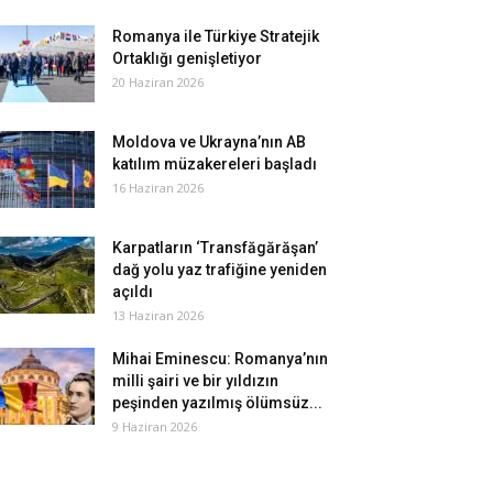
Romanya ile Türkiye Stratejik
Ortaklığı genişletiyor
20 Haziran 2026
Moldova ve Ukrayna’nın AB
katılım müzakereleri başladı
16 Haziran 2026
Karpatların ‘Transfăgărăşan’
dağ yolu yaz trafiğine yeniden
açıldı
13 Haziran 2026
Mihai Eminescu: Romanya’nın
milli şairi ve bir yıldızın
peşinden yazılmış ölümsüz...
9 Haziran 2026