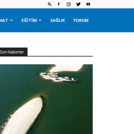
NAT
EĞITIM
SAĞLIK
YORUM
Son Haberler