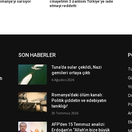
omanya’yı sarsıyor
cinayetinin 3 zanlısını Türkiye’ye iade
etmeyi reddetti
SON HABERLER
P
Tuna’da sular çekildi, Nazi
Tü
gemileri ortaya çıktı
G
tı
6 Ağustos 2026
Y
D
Romanya’daki ölüm kanalı:
Politik şiddetin ve edebiyatın
Po
tanıklığı!
A
30 Temmuz 2026
E
AFP’den 15 Temmuz analizi:
Erdoğan’ın “Allah’ın bize büyük
M