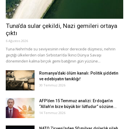
Tuna’da sular çekildi, Nazi gemileri ortaya
çıktı
6 Ağustos 2026
Tuna Nehri’nde su seviyesinin rekor derecede düşmesi, nehrin
geçtiği ülkelerden olan Sırbistan’da İkinci Dünya Savaşı
döneminden kalma birçok gemi batığının gün yüzüne...
Romanya’daki ölüm kanalı: Politik şiddetin
ve edebiyatın tanıklığı!
30 Temmuz 2026
AFP’den 15 Temmuz analizi: Erdoğan’ın
“Allah’ın bize büyük bir lütfudur” sözüne...
14 Temmuz 2026
NATO Zirvesi’nden 50 milyar dolarlık silah