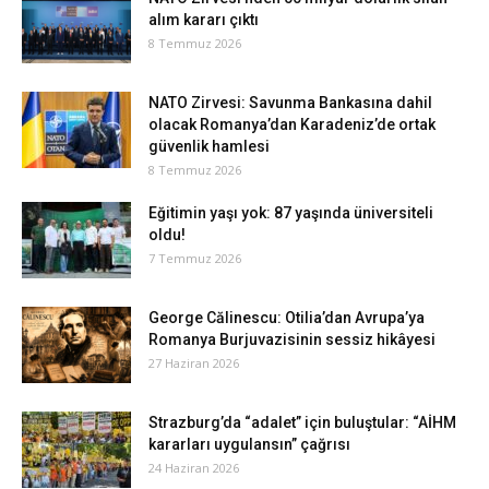
alım kararı çıktı
8 Temmuz 2026
NATO Zirvesi: Savunma Bankasına dahil
olacak Romanya’dan Karadeniz’de ortak
güvenlik hamlesi
8 Temmuz 2026
Eğitimin yaşı yok: 87 yaşında üniversiteli
oldu!
7 Temmuz 2026
George Călinescu: Otilia’dan Avrupa’ya
Romanya Burjuvazisinin sessiz hikâyesi
27 Haziran 2026
Strazburg’da “adalet” için buluştular: “AİHM
kararları uygulansın” çağrısı
24 Haziran 2026