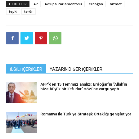
ETIKETLER
AP
Avrupa Parlamentosu
erdoğan
hizmet
tepki
terör
İLGİLİ İÇERİKLER
YAZARIN DİĞER İÇERİKLERİ
AFP’den 15 Temmuz analizi: Erdoğan’ın “Allah’ın
bize büyük bir lütfudur” sözüne vurgu yaptı
Romanya ile Türkiye Stratejik Ortaklığı genişletiyor