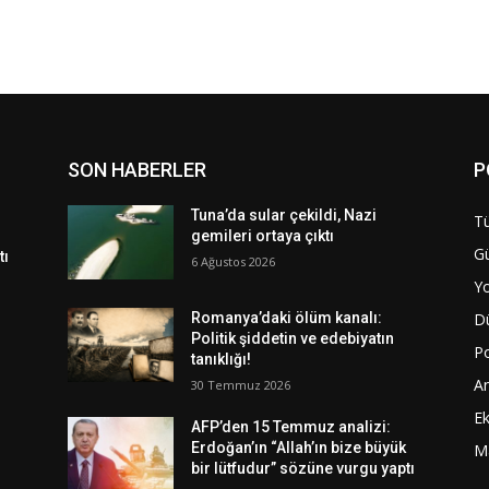
SON HABERLER
P
Tuna’da sular çekildi, Nazi
Tü
gemileri ortaya çıktı
G
tı
6 Ağustos 2026
Y
D
Romanya’daki ölüm kanalı:
Politik şiddetin ve edebiyatın
Po
tanıklığı!
A
30 Temmuz 2026
E
AFP’den 15 Temmuz analizi:
Erdoğan’ın “Allah’ın bize büyük
M
bir lütfudur” sözüne vurgu yaptı