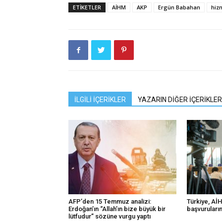
ETIKETLER
AİHM
AKP
Ergün Babahan
hiz
İLGİLİ İÇERİKLER
YAZARIN DİĞER İÇERİKLER
AFP’den 15 Temmuz analizi:
Türkiye, AİHM
Erdoğan’ın “Allah’ın bize büyük bir
başvuruların
lütfudur” sözüne vurgu yaptı