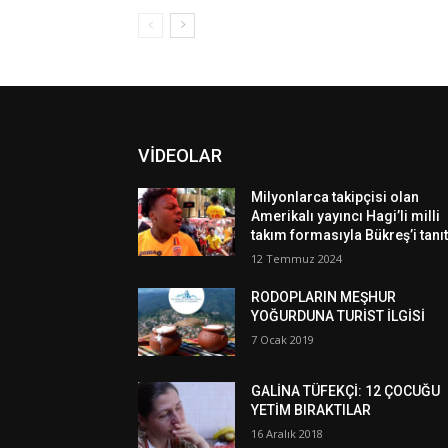
VİDEOLAR
Milyonlarca takipçisi olan
Amerikalı yayıncı Hagi’li milli
takım formasıyla Bükreş’i tanıt
12 Temmuz 2024
RODOPLARIN MEŞHUR
YOĞURDUNA TURİST İLGİSİ
7 Ocak 2019
GALİNA TÜFEKÇİ: 12 ÇOCUĞU
YETİM BIRAKTILAR
16 Aralık 2018