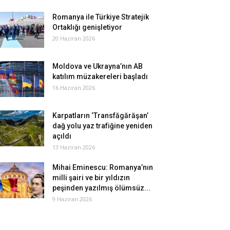
Romanya ile Türkiye Stratejik
Ortaklığı genişletiyor
20 Haziran 2026
Moldova ve Ukrayna’nın AB
katılım müzakereleri başladı
16 Haziran 2026
Karpatların ‘Transfăgărăşan’
dağ yolu yaz trafiğine yeniden
açıldı
13 Haziran 2026
Mihai Eminescu: Romanya’nın
milli şairi ve bir yıldızın
peşinden yazılmış ölümsüz...
9 Haziran 2026