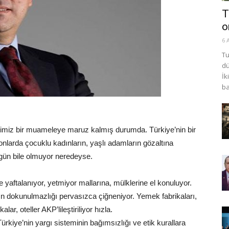
T
o
6 
Tu
dü
İk
ba
ğimiz bir muameleye maruz kalmış durumda. Türkiye’nin bir
yonlarda çocuklu kadınların, yaşlı adamların gözaltına
k gün bile olmuyor neredeyse.
ye yaftalanıyor, yetmiyor mallarına, mülklerine el konuluyor.
nın dokunulmazlığı pervasızca çiğneniyor. Yemek fabrikaları,
alar, oteller AKP’lileştiriliyor hızla.
rkiye’nin yargı sisteminin bağımsızlığı ve etik kurallara