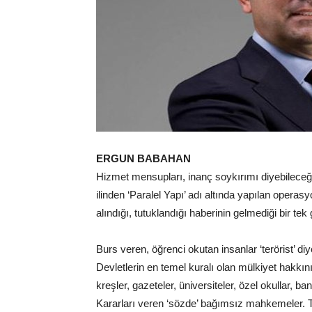
ERGUN BABAHAN
Hizmet mensupları, inanç soykırımı diyebilece
ilinden ‘Paralel Yapı’ adı altında yapılan operas
alındığı, tutuklandığı haberinin gelmediği bir te
Burs veren, öğrenci okutan insanlar ‘terörist’ di
Devletlerin en temel kuralı olan mülkiyet hakkı
kreşler, gazeteler, üniversiteler, özel okullar, bank
Kararları veren ‘sözde’ bağımsız mahkemeler. Tü