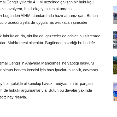
l Cengiz yıllardır AİHM nezdinde çalışan bir hukukçu
 Size tavsiyem, bu dilekçeyi bulup okumanız.
zı bugünden AİHM standardında hazırlamanız şart. Bunun
 bu prosedürü yıllardır uygulamış avukatları şimdiden
abrikaları da, okullar da, gazeteler de adaleti bu sistemde
ları Mahkemesi olacaktır. Bugünden hazırlığı bu hedefe
emal Cengiz’in Anayasa Mahkemesi’ne yaptığı başvuru
olmuş herkes kendisi için bazı ipuçları bulabilir, davranış
fi bir şekilde el konulup havuz medyasının bir parçası
 Hem de hukuki argümanlarıyla. Bütün bu davalar yakında
ğiz hayırlısıyla…