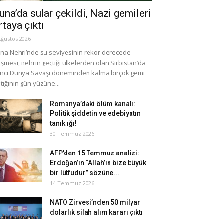
una’da sular çekildi, Nazi gemileri
rtaya çıktı
Ağustos 2026
na Nehri’nde su seviyesinin rekor derecede
şmesi, nehrin geçtiği ülkelerden olan Sırbistan’da
inci Dünya Savaşı döneminden kalma birçok gemi
tığının gün yüzüne...
Romanya’daki ölüm kanalı:
Politik şiddetin ve edebiyatın
tanıklığı!
30 Temmuz 2026
AFP’den 15 Temmuz analizi:
Erdoğan’ın “Allah’ın bize büyük
bir lütfudur” sözüne...
14 Temmuz 2026
NATO Zirvesi’nden 50 milyar
dolarlık silah alım kararı çıktı