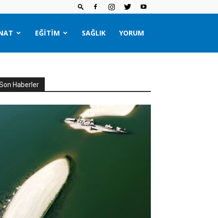
NAT
EĞITIM
SAĞLIK
YORUM
Son Haberler