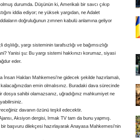
olmuş durumda. Düşünün ki, Amerikalı bir savcı çıkıp
tığını iddia ediyor; ne yüksek yargıdan, ne Adalet
İddiaların doğruluğunun zımnen kabulü anlamına geliyor
dışlılığı, yargı sisteminin tarafsızlığı ve bağımsızlığı
i? Yanisi şu: Bu yargı sistemi hakkınızı korumaz, siyasi
mağdur eder.
a İnsan Hakları Mahkemesi’ne gidecek şekilde hazırlamalı,
alacağınızdan emin olmalısınız. Buradaki dava sürecinde
 bir dosya sahibi olamazsanız, uğradığınız mahkumiyet ne
abilirsiniz.
receğiniz davanın özünü teşkil edecektir.
jansı, Aksiyon dergisi, Irmak TV tam da bunu yapmış.
e bir başvuru dilekçesi hazırlayarak Anayasa Mahkemesi’nin