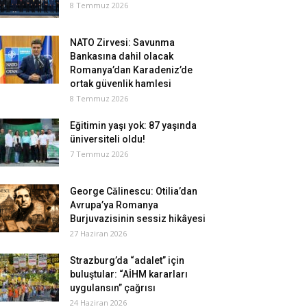
8 Temmuz 2026
NATO Zirvesi: Savunma
Bankasına dahil olacak
Romanya’dan Karadeniz’de
ortak güvenlik hamlesi
8 Temmuz 2026
Eğitimin yaşı yok: 87 yaşında
üniversiteli oldu!
7 Temmuz 2026
George Călinescu: Otilia’dan
Avrupa’ya Romanya
Burjuvazisinin sessiz hikâyesi
27 Haziran 2026
Strazburg’da “adalet” için
buluştular: “AİHM kararları
uygulansın” çağrısı
24 Haziran 2026