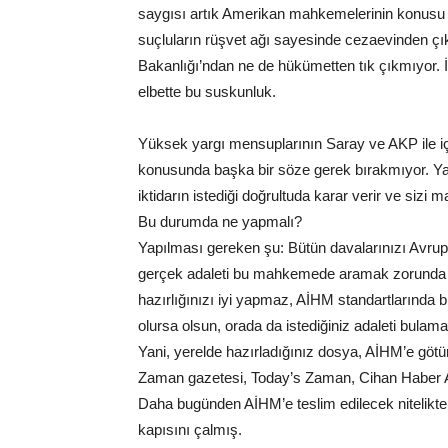
saygısı artık Amerikan mahkemelerinin konusu 
suçluların rüşvet ağı sayesinde cezaevinden çık
Bakanlığı’ndan ne de hükümetten tık çıkmıyor. 
elbette bu suskunluk.
Yüksek yargı mensuplarının Saray ve AKP ile içli 
konusunda başka bir söze gerek bırakmıyor. Yan
iktidarın istediği doğrultuda karar verir ve sizi 
Bu durumda ne yapmalı?
Yapılması gereken şu: Bütün davalarınızı Avrup
gerçek adaleti bu mahkemede aramak zorunda k
hazırlığınızı iyi yapmaz, AİHM standartlarında
olursa olsun, orada da istediğiniz adaleti bulamay
Yani, yerelde hazırladığınız dosya, AİHM’e götü
Zaman gazetesi, Today’s Zaman, Cihan Haber A
Daha bugünden AİHM’e teslim edilecek nitelikt
kapısını çalmış.