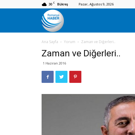
C
30
Pazar, Ağustos 9, 2026
Bükreş
Romanya
Ana Sayfa
Yorum
Zaman ve Diğerleri..
Haber
Zaman ve Diğerleri..
1 Haziran 2016