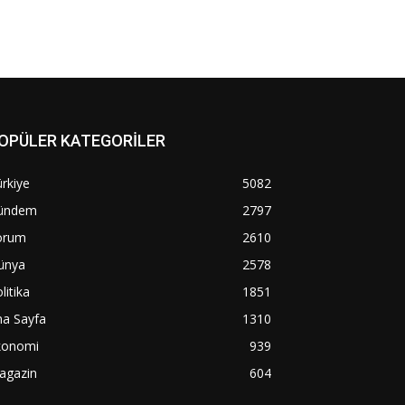
OPÜLER KATEGORİLER
rkiye
5082
ündem
2797
orum
2610
ünya
2578
litika
1851
na Sayfa
1310
konomi
939
agazin
604