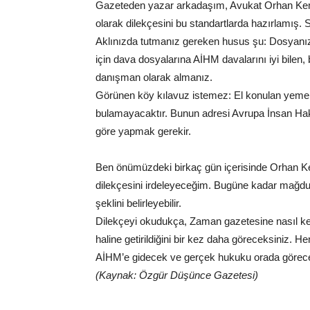
Gazeteden yazar arkadaşım, Avukat Orhan Kema
olarak dilekçesini bu standartlarda hazırlamış.
Aklınızda tutmanız gereken husus şu: Dosyanı
için dava dosyalarına AİHM davalarını iyi bilen,
danışman olarak almanız.
Görünen köy kılavuz istemez: El konulan yemek f
bulamayacaktır. Bunun adresi Avrupa İnsan Hak
göre yapmak gerekir.
Ben önümüzdeki birkaç gün içerisinde Orhan K
dilekçesini irdeleyeceğim. Bugüne kadar mağdur 
şeklini belirleyebilir.
Dilekçeyi okudukça, Zaman gazetesine nasıl key
haline getirildiğini bir kez daha göreceksiniz.
AİHM’e gidecek ve gerçek hukuku orada görece
(Kaynak: Özgür Düşünce Gazetesi)