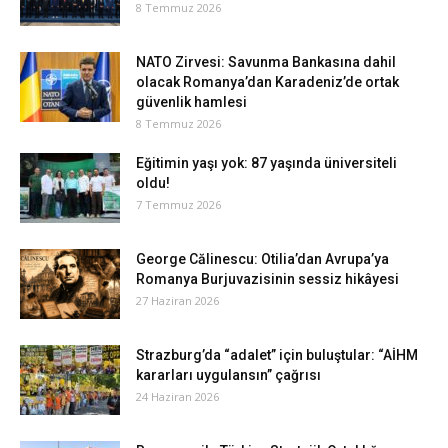
8 Temmuz 2026
NATO Zirvesi: Savunma Bankasına dahil
olacak Romanya’dan Karadeniz’de ortak
güvenlik hamlesi
8 Temmuz 2026
Eğitimin yaşı yok: 87 yaşında üniversiteli
oldu!
7 Temmuz 2026
George Călinescu: Otilia’dan Avrupa’ya
Romanya Burjuvazisinin sessiz hikâyesi
27 Haziran 2026
Strazburg’da “adalet” için buluştular: “AİHM
kararları uygulansın” çağrısı
24 Haziran 2026