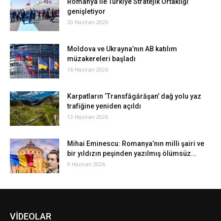
Romanya ile Türkiye Stratejik Ortaklığı
genişletiyor
20 Haziran 2026
Moldova ve Ukrayna’nın AB katılım
müzakereleri başladı
16 Haziran 2026
Karpatların ‘Transfăgărăşan’ dağ yolu yaz
trafiğine yeniden açıldı
13 Haziran 2026
Mihai Eminescu: Romanya’nın milli şairi ve
bir yıldızın peşinden yazılmış ölümsüz...
9 Haziran 2026
VİDEOLAR