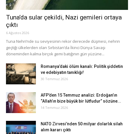
Tuna’da sular çekildi, Nazi gemileri ortaya
çıktı
6 Ağustos 2026
Tuna Nehri’nde su seviyesinin rekor derecede düşmesi, nehrin
geçtiği ülkelerden olan Sırbistan’da İkinci Dünya Savaşı
döneminden kalma birçok gemi batığının gün yüzüne...
Romanya’daki ölüm kanalı: Politik şiddetin
ve edebiyatın tanıklığı!
30 Temmuz 2026
AFP’den 15 Temmuz analizi: Erdoğan’ın
“Allah’ın bize büyük bir lütfudur” sözüne...
14 Temmuz 2026
NATO Zirvesi’nden 50 milyar dolarlık silah
alım kararı çıktı