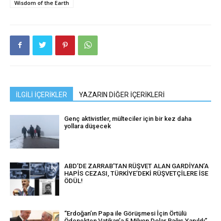
Wisdom of the Earth
İLGİLİ İÇERİKLER
YAZARIN DİĞER İÇERİKLERİ
Genç aktivistler, mülteciler için bir kez daha
yollara düşecek
ABD’DE ZARRAB’TAN RÜŞVET ALAN GARDİYAN’A
HAPİS CEZASI, TÜRKİYE’DEKİ RÜŞVETÇİLERE İSE
ÖDÜL!
“Erdoğan’ın Papa ile Görüşmesi İçin Örtülü
Ödenekten Vatikan’a 5 Milyon Dolar Bağış Yapıldı”