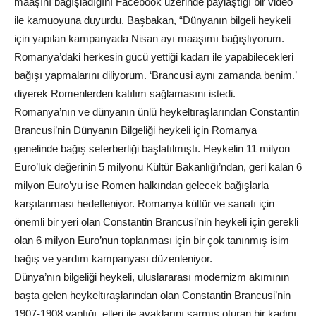
maaşını bağışladığını Facebook üzerinde paylaştığı bir video
ile kamuoyuna duyurdu. Başbakan, “Dünyanın bilgeli heykeli
için yapılan kampanyada Nisan ayı maaşımı bağışlıyorum.
Romanya’daki herkesin gücü yettiği kadarı ile yapabilecekleri
bağışı yapmalarını diliyorum. ‘Brancusi aynı zamanda benim.’
diyerek Romenlerden katılım sağlamasını istedi.
Romanya’nın ve dünyanın ünlü heykeltıraşlarından Constantin
Brancusi’nin Dünyanın Bilgeliği heykeli için Romanya
genelinde bağış seferberliği başlatılmıştı. Heykelin 11 milyon
Euro’luk değerinin 5 milyonu Kültür Bakanlığı’ndan, geri kalan 6
milyon Euro’yu ise Romen halkından gelecek bağışlarla
karşılanması hedefleniyor. Romanya kültür ve sanatı için
önemli bir yeri olan Constantin Brancusi’nin heykeli için gerekli
olan 6 milyon Euro’nun toplanması için bir çok tanınmış isim
bağış ve yardım kampanyası düzenleniyor.
Dünya’nın bilgeliği heykeli, uluslararası modernizm akımının
başta gelen heykeltıraşlarından olan Constantin Brancusi’nin
1907-1908 yaptığı, elleri ile ayaklarını sarmış oturan bir kadını