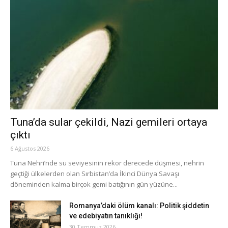
Tuna’da sular çekildi, Nazi gemileri ortaya
çıktı
6 Ağustos 2026
Tuna Nehri’nde su seviyesinin rekor derecede düşmesi, nehrin
geçtiği ülkelerden olan Sırbistan’da İkinci Dünya Savaşı
döneminden kalma birçok gemi batığının gün yüzüne...
Romanya’daki ölüm kanalı: Politik şiddetin
ve edebiyatın tanıklığı!
30 Temmuz 2026