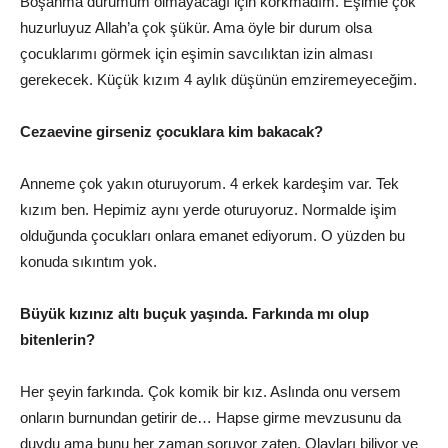
Boşanma durumum olmayacağı için korkmadım. Eşimle çok
huzurluyuz Allah’a çok şükür. Ama öyle bir durum olsa
çocuklarımı görmek için eşimin savcılıktan izin alması
gerekecek. Küçük kızım 4 aylık düşünün emziremeyeceğim.
Cezaevine girseniz çocuklara kim bakacak?
Anneme çok yakın oturuyorum. 4 erkek kardeşim var. Tek
kızım ben. Hepimiz aynı yerde oturuyoruz. Normalde işim
olduğunda çocukları onlara emanet ediyorum. O yüzden bu
konuda sıkıntım yok.
Büyük kızınız altı buçuk yaşında. Farkında mı olup
bitenlerin?
Her şeyin farkında. Çok komik bir kız. Aslında onu versem
onların burnundan getirir de… Hapse girme mevzusunu da
duydu ama bunu her zaman soruyor zaten. Olayları biliyor ve