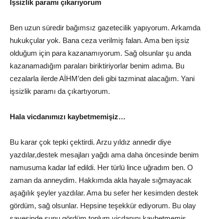
İşsizlik paramı çıkarıyorum
Ben uzun süredir bağımsız gazetecilik yapıyorum. Arkamda
hukukçular yok. Bana ceza verilmiş falan. Ama ben işsiz
olduğum için para kazanamıyorum. Sağ olsunlar şu anda
kazanamadığım paraları biriktiriyorlar benim adıma. Bu
cezalarla ilerde AİHM’den deli gibi tazminat alacağım. Yani
işsizlik paramı da çıkartıyorum.
Hala vicdanımızı kaybetmemişiz…
Bu karar çok tepki çektirdi. Arzu yıldız annedir diye
yazdılar,destek mesajları yağdı ama daha öncesinde benim
namusuma kadar laf edildi. Her türlü lince uğradım ben. O
zaman da anneydim. Hakkımda akla hayale sığmayacak
aşağılık şeyler yazdılar. Ama bu sefer her kesimden destek
gördüm, sağ olsunlar. Hepsine teşekkür ediyorum. Bu olay
sayesinde şunu gördüm toplum vicdanını kaybetmemiş.