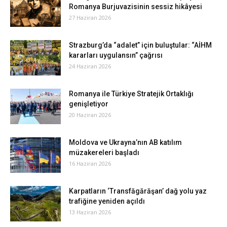
Romanya Burjuvazisinin sessiz hikâyesi
27 Haziran 2026
Strazburg’da “adalet” için buluştular: “AİHM
kararları uygulansın” çağrısı
24 Haziran 2026
Romanya ile Türkiye Stratejik Ortaklığı
genişletiyor
20 Haziran 2026
Moldova ve Ukrayna’nın AB katılım
müzakereleri başladı
16 Haziran 2026
Karpatların ‘Transfăgărăşan’ dağ yolu yaz
trafiğine yeniden açıldı
13 Haziran 2026