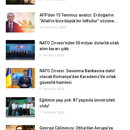
AFP’den 15 Temmuz analizi: Erdoğan’ın
“Allah’ın bize büyük bir lütfudur” sözüne...
14 Temmuz 2026
NATO Zirvesi’nden 50 milyar dolarlık silah
alım kararı çıktı
8 Temmuz 2026
NATO Zirvesi: Savunma Bankasına dahil
olacak Romanya’dan Karadeniz’de ortak
güvenlik hamlesi
8 Temmuz 2026
Eğitimin yaşı yok: 87 yaşında üniversiteli
oldu!
7 Temmuz 2026
George Călinescu: Otilia’dan Avrupa’ya