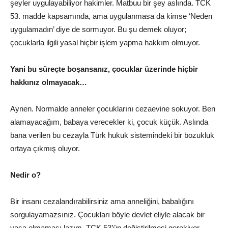
şeyler uygulayabiliyor hakimler. Matbuu bir şey aslında. TCK
53. madde kapsamında, ama uygulanmasa da kimse ‘Neden
uygulamadın’ diye de sormuyor. Bu şu demek oluyor;
çocuklarla ilgili yasal hiçbir işlem yapma hakkım olmuyor.
Yani bu süreçte boşansanız, çocuklar üzerinde hiçbir
hakkınız olmayacak…
Aynen. Normalde anneler çocuklarını cezaevine sokuyor.
Ben
alamayacağım, babaya verecekler ki, çocuk küçük. Aslında
bana verilen bu cezayla Türk hukuk sistemindeki bir bozukluk
ortaya çıkmış oluyor.
Nedir o?
Bir insanı cezalandırabilirsiniz ama anneliğini, babalığını
sorgulayamazsınız. Çocukları böyle devlet eliyle alacak bir
yasa olmaması lazım. TCK 53’ün değiştirilmesi gerekiyor.