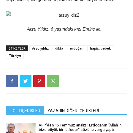
Arzu Yıldız, 6 yaşındaki kızı Emine ile.
ETIKETLER
Arzu yıldız
dikta
erdoğan
hapis. bebek
Türkiye
İLGİLİ İÇERİKLER
YAZARIN DİĞER İÇERİKLERİ
AFP’den 15 Temmuz analizi: Erdoğan’ın “Allah’ın
bize büyük bir lütfudur” sözüne vurgu yaptı