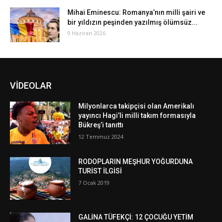
Mihai Eminescu: Romanya’nın milli şairi ve
bir yıldızın peşinden yazılmış ölümsüz...
9 Haziran 2026
VİDEOLAR
Milyonlarca takipçisi olan Amerikalı
yayıncı Hagi’li milli takım formasıyla
Bükreş’i tanıttı
12 Temmuz 2024
RODOPLARIN MEŞHUR YOĞURDUNA
TURİST İLGİSİ
7 Ocak 2019
GALİNA TÜFEKÇİ: 12 ÇOCUĞU YETİM