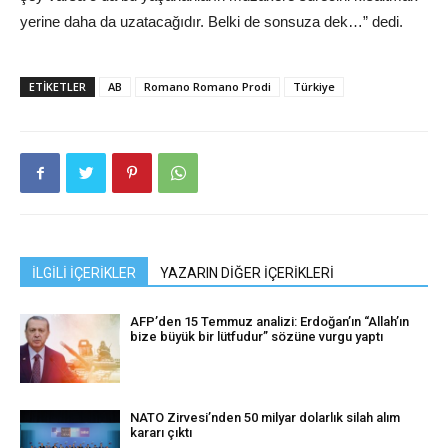
yerine daha da uzatacağıdır. Belki de sonsuza dek…” dedi.
ETIKETLER
AB
Romano Romano Prodi
Türkiye
İLGİLİ İÇERİKLER
YAZARIN DİĞER İÇERİKLERİ
AFP’den 15 Temmuz analizi: Erdoğan’ın “Allah’ın
bize büyük bir lütfudur” sözüne vurgu yaptı
NATO Zirvesi’nden 50 milyar dolarlık silah alım
kararı çıktı