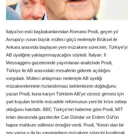
İtalya’nın eski başbakanlarından Romano Prodi, geçen yıl
Avrupa’yı vuran büyük mülteci göçü nedeniyle Brüksel ile
Ankara arasında başlayan yeni müzakere sürecinin, Türkiye’yi
AB üyeliğine yaklaştırmayacağını söyledi. İtalyan Il
Messaggero gazetesinde yayımlanan analizinde Prodi,
Türkiye ile AB arasındaki mesafenin giderek açıldığını
vurguladı. Mülteci anlaşması nedeniyle AB üyeliği
müzakerelerininin hızlandırması beklentisinin doğduğunu
yazan Prodi, buna karşın Türklerin AB’ye vizesiz girmesi için
şart koşulan terörle mücadele reformunun yeni bir krize sebep
olduğunu hatırlattı. BBC Türkçe’nin haberine göre Prodi, MİT
tırları davasında gazeteciler Can Dündar ve Erdem Gül’ün
hapse mahkum edilmesi örneğini verdi. Prodi, “Kesin olan bir
şey varsa o da bu yaşananların müzakere sürecini kısaltmak