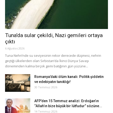
Tuna’da sular çekildi, Nazi gemileri ortaya
çıktı
6 Ağustos 2026
Tuna Nehri’nde su seviyesinin rekor derecede düşmesi, nehrin
geçtiği ülkelerden olan Sırbistan’da İkinci Dünya Savaşı
döneminden kalma birçok gemi batığının gün yüzüne...
Romanya’daki ölüm kanalı: Politik şiddetin
ve edebiyatın tanıklığı!
30 Temmuz 2026
AFP’den 15 Temmuz analizi: Erdoğan’ın
“Allah’ın bize büyük bir lütfudur” sözüne...
14 Temmuz 2026