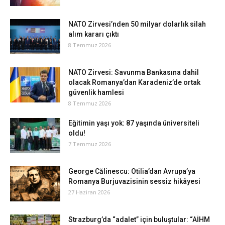
NATO Zirvesi’nden 50 milyar dolarlık silah
alım kararı çıktı
8 Temmuz 2026
NATO Zirvesi: Savunma Bankasına dahil
olacak Romanya’dan Karadeniz’de ortak
güvenlik hamlesi
8 Temmuz 2026
Eğitimin yaşı yok: 87 yaşında üniversiteli
oldu!
7 Temmuz 2026
George Călinescu: Otilia’dan Avrupa’ya
Romanya Burjuvazisinin sessiz hikâyesi
27 Haziran 2026
Strazburg’da “adalet” için buluştular: “AİHM