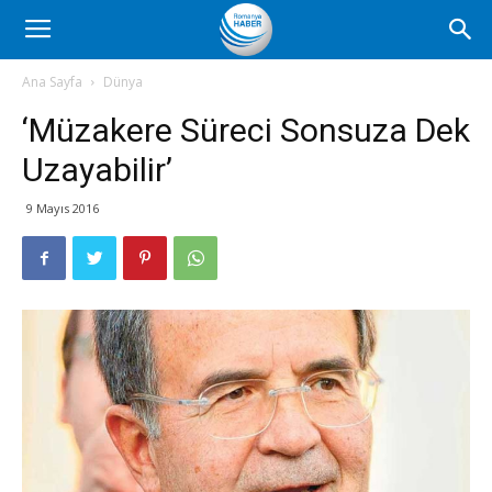
Romanya
Ana Sayfa
Dünya
‘Müzakere Süreci Sonsuza Dek
Haber
Uzayabilir’
9 Mayıs 2016