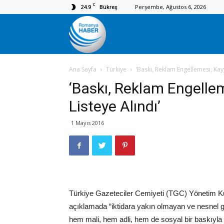
C
24.9
Perşembe, Ağustos 6, 2026
Bükreş
Romanya
Ana Sayfa
Türkiye
‘Baskı, Reklam Engellemesi, Kay
Haber
‘Baskı, Reklam Engelle
Listeye Alındı’
1 Mayıs 2016
Türkiye Gazeteciler Cemiyeti (TGC) Yönetim K
açıklamada “iktidara yakın olmayan ve nesnel g
hem mali, hem adli, hem de sosyal bir baskıyla ka