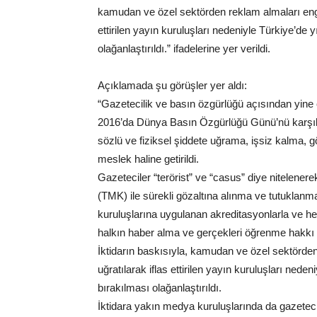
kamudan ve özel sektörden reklam almaları engel
ettirilen yayın kuruluşları nedeniyle Türkiye’de
olağanlaştırıldı.” ifadelerine yer verildi.
Açıklamada şu görüşler yer aldı:
“Gazetecilik ve basın özgürlüğü açısından yine
2016’da Dünya Basın Özgürlüğü Günü’nü karşılıy
sözlü ve fiziksel şiddete uğrama, işsiz kalma, g
meslek haline getirildi.
Gazeteciler “terörist” ve “casus” diye nitele
(TMK) ile sürekli gözaltına alınma ve tutuklanm
kuruluşlarına uygulanan akreditasyonlarla ve he
halkın haber alma ve gerçekleri öğrenme hakkı 
İktidarın baskısıyla, kamudan ve özel sektörden
uğratılarak iflas ettirilen yayın kuruluşları ned
bırakılması olağanlaştırıldı.
İktidara yakın medya kuruluşlarında da gazeteci