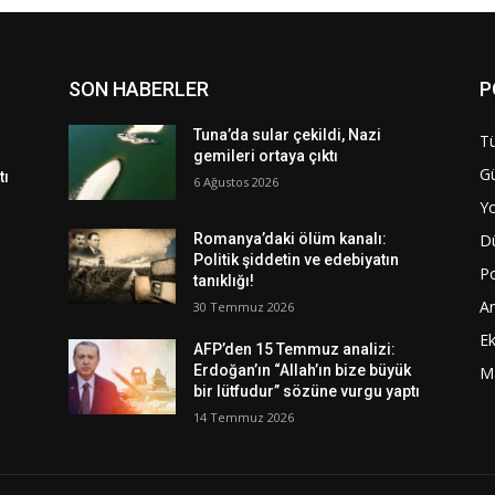
SON HABERLER
P
Tuna’da sular çekildi, Nazi
Tü
gemileri ortaya çıktı
G
tı
6 Ağustos 2026
Y
D
Romanya’daki ölüm kanalı:
Politik şiddetin ve edebiyatın
Po
tanıklığı!
A
30 Temmuz 2026
E
AFP’den 15 Temmuz analizi:
Erdoğan’ın “Allah’ın bize büyük
M
bir lütfudur” sözüne vurgu yaptı
14 Temmuz 2026