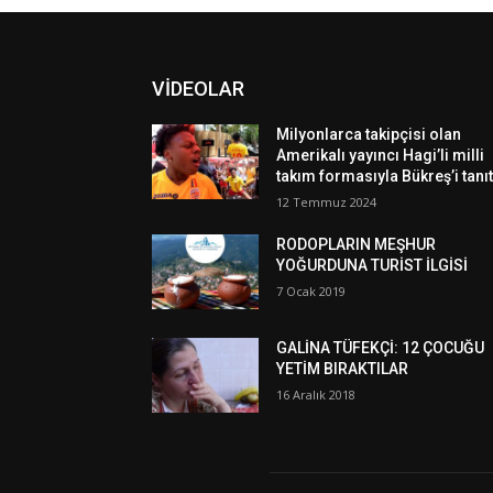
VİDEOLAR
Milyonlarca takipçisi olan
Amerikalı yayıncı Hagi’li milli
takım formasıyla Bükreş’i tanıt
12 Temmuz 2024
RODOPLARIN MEŞHUR
YOĞURDUNA TURİST İLGİSİ
7 Ocak 2019
GALİNA TÜFEKÇİ: 12 ÇOCUĞU
YETİM BIRAKTILAR
16 Aralık 2018