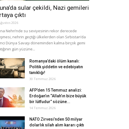
una’da sular çekildi, Nazi gemileri
rtaya çıktı
Ağustos 2026
na Nehri’nde su seviyesinin rekor derecede
şmesi, nehrin geçtiği ülkelerden olan Sırbistan’da
inci Dünya Savaşı döneminden kalma birçok gemi
tığının gün yüzüne...
Romanya’daki ölüm kanalı:
Politik şiddetin ve edebiyatın
tanıklığı!
30 Temmuz 2026
AFP’den 15 Temmuz analizi:
Erdoğan’ın “Allah’ın bize büyük
bir lütfudur” sözüne...
14 Temmuz 2026
NATO Zirvesi’nden 50 milyar
dolarlık silah alım kararı çıktı