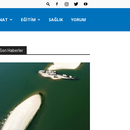
NAT
EĞITIM
SAĞLIK
YORUM
Son Haberler