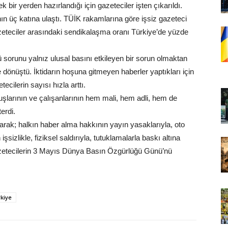
k bir yerden hazırlandığı için gazeteciler işten çıkarıldı.
ın üç katına ulaştı. TÜİK rakamlarına göre işsiz gazeteci
azeteciler arasındaki sendikalaşma oranı Türkiye’de yüzde
 sorunu yalnız ulusal basını etkileyen bir sorun olmaktan
e dönüştü. İktidarın hoşuna gitmeyen haberler yaptıkları için
tecilerin sayısı hızla arttı.
uşlarının ve çalışanlarının hem mali, hem adli, hem de
erdi.
arak; halkın haber alma hakkının yayın yasaklarıyla, oto
şsizlikle, fiziksel saldırıyla, tutuklamalarla baskı altına
azetecilerin 3 Mayıs Dünya Basın Özgürlüğü Günü’nü
kiye