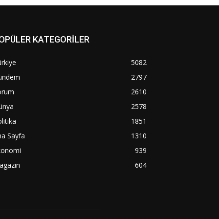
OPÜLER KATEGORİLER
rkiye
5082
ündem
2797
orum
2610
ünya
2578
litika
1851
na Sayfa
1310
konomi
939
agazin
604