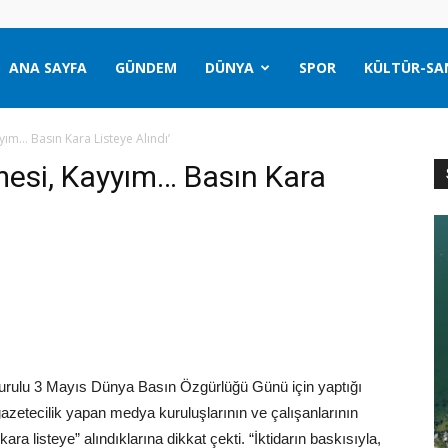
ANA SAYFA
GÜNDEM
DÜNYA
SPOR
KÜLTÜR-SA
yım… Basın Kara Listeye Alındı’
mesi, Kayyım… Basın Kara
urulu 3 Mayıs Dünya Basın Özgürlüğü Günü için yaptığı
azetecilik yapan medya kuruluşlarının ve çalışanlarının
ra listeye” alındıklarına dikkat çekti. “İktidarın baskısıyla,