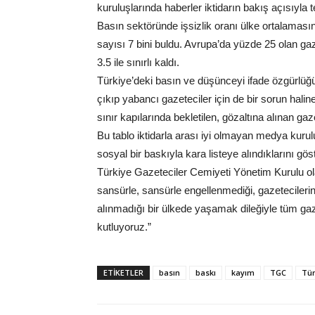
kuruluşlarında haberler iktidarın bakış açısıyla te
Basın sektöründe işsizlik oranı ülke ortalamasın
sayısı 7 bini buldu. Avrupa’da yüzde 25 olan g
3.5 ile sınırlı kaldı.
Türkiye’deki basın ve düşünceyi ifade özgürlüğü
çıkıp yabancı gazeteciler için de bir sorun halin
sınır kapılarında bekletilen, gözaltına alınan gaze
Bu tablo iktidarla arası iyi olmayan medya kurul
sosyal bir baskıyla kara listeye alındıklarını göst
Türkiye Gazeteciler Cemiyeti Yönetim Kurulu ol
sansürle, sansürle engellenmediği, gazetecilerin i
alınmadığı bir ülkede yaşamak dileğiyle tüm g
kutluyoruz.”
ETIKETLER
basın
baskı
kayım
TGC
Tür