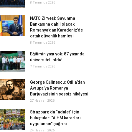
8 Temmuz 2026
NATO Zirvesi: Savunma
Bankasına dahil olacak
Romanya’dan Karadeniz’de
ortak güvenlik hamlesi
8 Temmuz 2026
Eğitimin yaşı yok: 87 yaşında
üniversiteli oldu!
7 Temmuz 2026
George Călinescu: Otilia’dan
Avrupa’ya Romanya
Burjuvazisinin sessiz hikâyesi
27 Haziran 2026
Strazburg’da “adalet” için
buluştular: “AİHM kararları
uygulansın” çağrısı
24 Haziran 2026