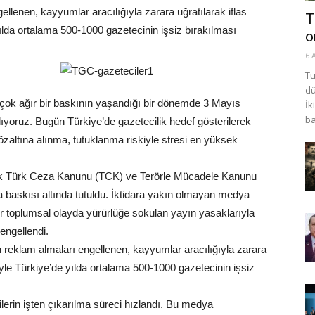
lenen, kayyumlar aracılığıyla zarara uğratılarak iflas
T
 yılda ortalama 500-1000 gazetecinin işsiz bırakılması
o
6 
Tu
dü
 çok ağır bir baskının yaşandığı bir dönemde 3 Mayıs
İk
ba
oruz. Bugün Türkiye’de gazetecilik hedef gösterilerek
özaltına alınma, tutuklanma riskiyle stresi en yüksek
nerek Türk Ceza Kanunu (TCK) ve Terörle Mücadele Kanunu
a baskısı altında tutuldu. İktidara yakın olmayan medya
r toplumsal olayda yürürlüğe sokulan yayın yasaklarıyla
engellendi.
 reklam almaları engellenen, kayyumlar aracılığıyla zarara
eniyle Türkiye’de yılda ortalama 500-1000 gazetecinin işsiz
lerin işten çıkarılma süreci hızlandı. Bu medya