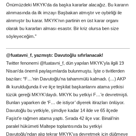
Önümüzdeki MKYK’da da başka kararlar alacağız. Bu kararın
alınmasında da ilk imzayı Başbakan atmıştır ve oybirliği ile
alınmıştır bu karar. MKYK’nın partinin en üst karar organı
olarak bu kararları alması esastır. Bir kriz olursa ben size
söyleyeceğim.”
@fuatavni_f, yazmıştı: Davutoğlu sıfırlanacak!
Twitter fenonemi @fuatavni_f, dün yapılan MKYK’yla ilgili 19
Nisan’da önemli paylaşımlarda bulunmuştu. İşte o tivitlerden
bazıları: “F…’nin Davutoğlu’na tahammülü kalmadı. (…) AKP
ilk kurulduğunda il ve ilçe teşkilat başkanlarını atama yetkisi
tüzük gereği MKYK’daydı. MKYK bu yetkiyi F…’e devretmişti.
Bunları yaparken de ‘F… de istiyor’ diyerek itirazları önlüyor.
Davutoğlu bu yetkiyle, şimdiye kadar 14 ilde ve 65 ilçede
Faşist’e rağmen atama yaptı. Sırada 42 ilçe var. Binali’nin
paralel hükümeti Maltepe toplantısında bu yetkiyi
Davutoğlu’ndan alıp tekrar MKYK’ya devretmek için düğmeye