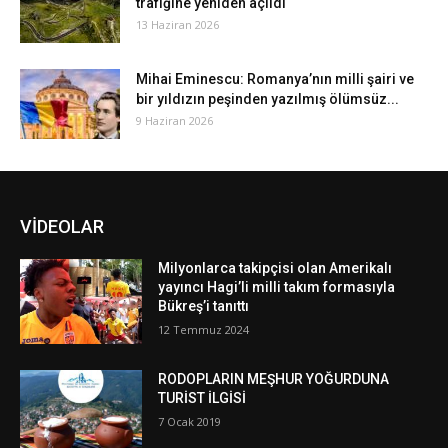
trafiğine yeniden açıldı
13 Haziran 2026
Mihai Eminescu: Romanya’nın milli şairi ve
bir yıldızın peşinden yazılmış ölümsüz...
9 Haziran 2026
VİDEOLAR
Milyonlarca takipçisi olan Amerikalı
yayıncı Hagi’li milli takım formasıyla
Bükreş’i tanıttı
12 Temmuz 2024
RODOPLARIN MEŞHUR YOĞURDUNA
TURİST İLGİSİ
7 Ocak 2019