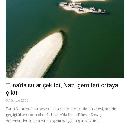
Tuna’da sular çekildi, Nazi gemileri ortaya
çıktı
6 Ağustos 2026
Tuna Nehri’nde su seviyesinin rekor derecede düşmesi, nehrin
geçtiği ülkelerden olan Sırbistan’da İkinci Dünya Savaşı
döneminden kalma birçok gemi batığının gün yüzüne...