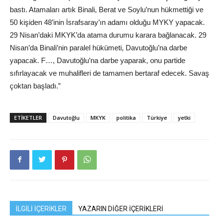
bastı. Atamaları artık Binali, Berat ve Soylu’nun hükmettiği ve
50 kişiden 48’inin İsrafsaray’ın adamı olduğu MYKY yapacak.
29 Nisan’daki MKYK’da atama durumu karara bağlanacak. 29
Nisan’da Binali’nin paralel hükümeti, Davutoğlu’na darbe
yapacak. F…, Davutoğlu’na darbe yaparak, onu partide
sıfırlayacak ve muhalifleri de tamamen bertaraf edecek. Savaş
çoktan başladı.”
ETIKETLER
Davutoğlu
MKYK
politika
Türkiye
yetki
İLGİLİ İÇERİKLER
YAZARIN DİĞER İÇERİKLERİ