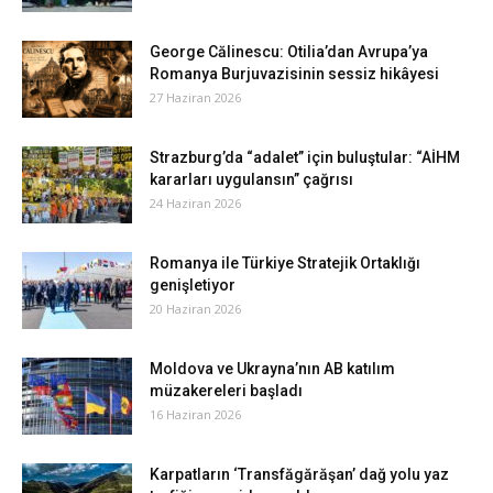
George Călinescu: Otilia’dan Avrupa’ya
Romanya Burjuvazisinin sessiz hikâyesi
27 Haziran 2026
Strazburg’da “adalet” için buluştular: “AİHM
kararları uygulansın” çağrısı
24 Haziran 2026
Romanya ile Türkiye Stratejik Ortaklığı
genişletiyor
20 Haziran 2026
Moldova ve Ukrayna’nın AB katılım
müzakereleri başladı
16 Haziran 2026
Karpatların ‘Transfăgărăşan’ dağ yolu yaz