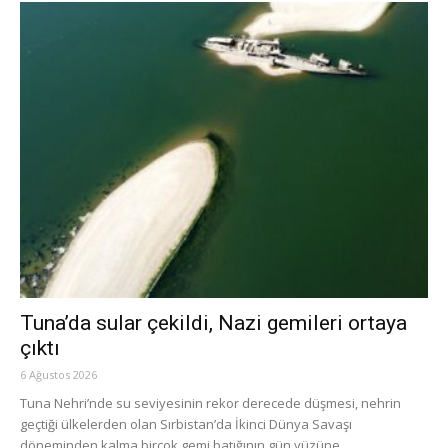
Tuna’da sular çekildi, Nazi gemileri ortaya
çıktı
6 Ağustos 2026
Tuna Nehri’nde su seviyesinin rekor derecede düşmesi, nehrin
geçtiği ülkelerden olan Sırbistan’da İkinci Dünya Savaşı
döneminden kalma birçok gemi batığının gün yüzüne...