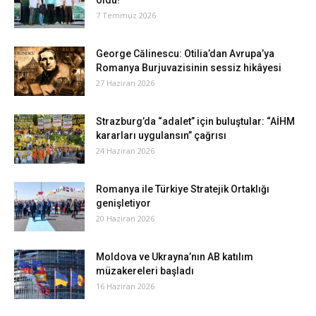
7 Temmuz 2026
George Călinescu: Otilia’dan Avrupa’ya
Romanya Burjuvazisinin sessiz hikâyesi
27 Haziran 2026
Strazburg’da “adalet” için buluştular: “AİHM
kararları uygulansın” çağrısı
24 Haziran 2026
Romanya ile Türkiye Stratejik Ortaklığı
genişletiyor
20 Haziran 2026
Moldova ve Ukrayna’nın AB katılım
müzakereleri başladı
16 Haziran 2026