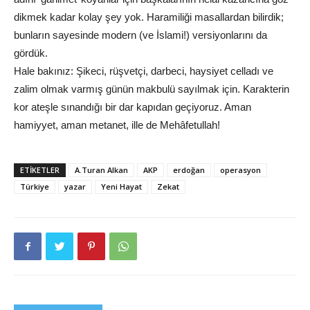
dikmek kadar kolay şey yok. Haramiliği masallardan bilirdik;
bunların sayesinde modern (ve İslami!) versiyonlarını da
gördük.
Hale bakınız: Şikeci, rüşvetçi, darbeci, haysiyet celladı ve
zalim olmak varmış günün makbulü sayılmak için. Karakterin
kor ateşle sınandığı bir dar kapıdan geçiyoruz. Aman
hamiyyet, aman metanet, ille de Mehâfetullah!
ETIKETLER
A.Turan Alkan
AKP
erdoğan
operasyon
Türkiye
yazar
Yeni Hayat
Zekat