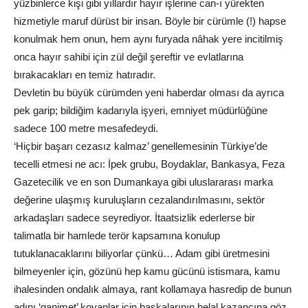
yüzbinlerce kişi gibi yıllardır hayır işlerine can-ı yürekten
hizmetiyle maruf dürüst bir insan. Böyle bir cürümle (!) hapse
konulmak hem onun, hem aynı furyada nâhak yere incitilmiş
onca hayır sahibi için zül değil şereftir ve evlatlarına
bırakacakları en temiz hatıradır.
Devletin bu büyük cürümden yeni haberdar olması da ayrıca
pek garip; bildiğim kadarıyla işyeri, emniyet müdürlüğüne
sadece 100 metre mesafedeydi.
‘Hiçbir başarı cezasız kalmaz’ genellemesinin Türkiye’de
tecelli etmesi ne acı: İpek grubu, Boydaklar, Bankasya, Feza
Gazetecilik ve en son Dumankaya gibi uluslararası marka
değerine ulaşmış kuruluşların cezalandırılmasını, sektör
arkadaşları sadece seyrediyor. İtaatsizlik ederlerse bir
talimatla bir hamlede terör kapsamına konulup
tutuklanacaklarını biliyorlar çünkü… Adam gibi üretmesini
bilmeyenler için, gözünü hep kamu gücünü istismara, kamu
ihalesinden ondalık almaya, rant kollamaya hasredip de bunun
adını ‘ganimet’ koyanlar için başkalarının helal kazancına göz