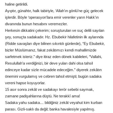
haline getirildi.
Ayıptır, günahtır, halk tabiriyle, ‘Allah’ın gönlü’ne güç gelecek
işlerdir. Böyle ‘operasyon’lara emir verenler yarın Hakk’ın
divanında bunun hesabını veremezler.
Herkesin dikkatini çekerim; soruşturulan ve suç delili sayılan
şey, sonuçta sadakadır. Hz. Ebubekir hilafetinin ilk aylarında
(Ridde savaşları diye bilinen sıkıntılı günlerde), “Ey Ebubekir,
bizler Müslümanız, fakat zekâtımızı kendi mahallimizde
sarfetmek isteriz.” diye itiraz eden dönek kabileleri, “Vallahi,
Resulullah’a verdiğinizi, bir deve yuları dahi olsa tahsil
edinceye kadar sizle mücadele edeceğim.” diyerek zekâtın
önemini vurgulamış ve cebren tahsil etmişti; bugün sadaka
vereni hapse koyuyorlar.
15 asır sonra zekât ve sadakayı terör sebebi saymak,
zamane padişahlarına düştü. Ne terakkî ama!
Sadaka yahu sadaka… bildiğiniz zekât veyahut kim kurban
parası. Gizli-saklı da değil; banka havalesiyle yapılmış.