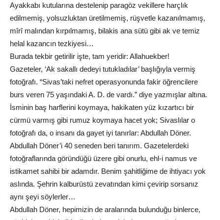
Ayakkabı kutularına destelenip paragöz vekillere harçlık
edilmemiş, yolsuzluktan üretilmemiş, rüşvetle kazanılmamış,
mîrî malından kırpılmamış, bilakis ana sütü gibi ak ve temiz
helal kazancın tezkiyesi…
Burada tekbir getirilir işte, tam yeridir: Allahuekber!
Gazeteler, ‘Ak sakallı dedeyi tutukladılar’ başlığıyla vermiş
fotoğrafı. “Sivas’taki nefret operasyonunda fakir öğrencilere
burs veren 75 yaşındaki A. D. de vardı.” diye yazmışlar altına.
İsminin baş harflerini koymaya, hakikaten yüz kızartıcı bir
cürmü varmış gibi rumuz koymaya hacet yok; Sivaslılar o
fotoğrafı da, o insanı da gayet iyi tanırlar: Abdullah Döner.
Abdullah Döner’i 40 seneden beri tanırım. Gazetelerdeki
fotoğraflarında göründüğü üzere gibi onurlu, ehl-i namus ve
istikamet sahibi bir adamdır. Benim şahitliğime de ihtiyacı yok
aslında. Şehrin kalburüstü zevatından kimi çevirip sorsanız
aynı şeyi söylerler…
Abdullah Döner, hepimizin de aralarında bulunduğu binlerce,