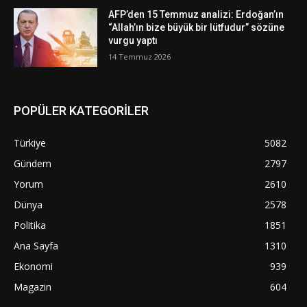
AFP’den 15 Temmuz analizi: Erdoğan’ın
“Allah’ın bize büyük bir lütfudur” sözüne
vurgu yaptı
14 Temmuz 2026
POPÜLER KATEGORİLER
Türkiye
5082
Gündem
2797
Yorum
2610
Dünya
2578
Politika
1851
Ana Sayfa
1310
Ekonomi
939
Magazin
604