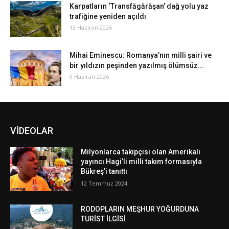
Karpatların ‘Transfăgărăşan’ dağ yolu yaz
trafiğine yeniden açıldı
13 Haziran 2026
Mihai Eminescu: Romanya’nın milli şairi ve
bir yıldızın peşinden yazılmış ölümsüz...
9 Haziran 2026
VİDEOLAR
Milyonlarca takipçisi olan Amerikalı
yayıncı Hagi’li milli takım formasıyla
Bükreş’i tanıttı
12 Temmuz 2024
RODOPLARIN MEŞHUR YOĞURDUNA
TURİST İLGİSİ