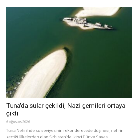
Tuna’da sular çekildi, Nazi gemileri ortaya
çıktı
6 Ağustos 2026
Tuna Nehri’nde su seviyesinin rekor derecede düşmesi, nehrin
geçtiği ülkelerden olan Sırbistan’da İkinci Dünya Savaşı