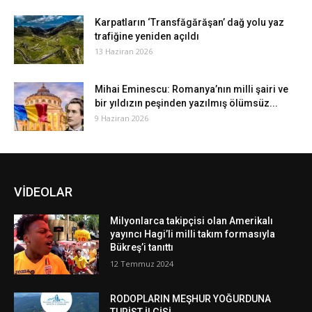
Karpatların ‘Transfăgărăşan’ dağ yolu yaz
trafiğine yeniden açıldı
13 Haziran 2026
Mihai Eminescu: Romanya’nın milli şairi ve
bir yıldızın peşinden yazılmış ölümsüz...
9 Haziran 2026
VİDEOLAR
Milyonlarca takipçisi olan Amerikalı
yayıncı Hagi’li milli takım formasıyla
Bükreş’i tanıttı
12 Temmuz 2024
RODOPLARIN MEŞHUR YOĞURDUNA
TURİST İLGİSİ