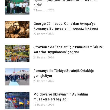
Eğitimin yaşı yok: 87 yaşında üniversiteli
oldu!
7 Temmuz 2026
George Călinescu: Otilia’dan Avrupa’ya
Romanya Burjuvazisinin sessiz hikâyesi
27 Haziran 2026
Strazburg’da “adalet” için buluştular: “AİHM
kararları uygulansın” çağrısı
24 Haziran 2026
Romanya ile Türkiye Stratejik Ortaklığı
genişletiyor
20 Haziran 2026
Moldova ve Ukrayna’nın AB katılım
müzakereleri başladı
16 Haziran 2026