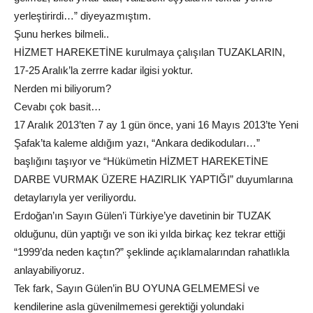
yerleştirirdi…” diyeyazmıştım.
Şunu herkes bilmeli..
HİZMET HAREKETİNE kurulmaya çalışılan TUZAKLARIN,
17-25 Aralık’la zerrre kadar ilgisi yoktur.
Nerden mi biliyorum?
Cevabı çok basit…
17 Aralık 2013’ten 7 ay 1 gün önce, yani 16 Mayıs 2013’te Yeni
Şafak’ta kaleme aldığım yazı, “Ankara dedikoduları…”
başlığını taşıyor ve “Hükümetin HİZMET HAREKETİNE
DARBE VURMAK ÜZERE HAZIRLIK YAPTIĞI” duyumlarına
detaylarıyla yer veriliyordu.
Erdoğan’ın Sayın Gülen’i Türkiye’ye davetinin bir TUZAK
olduğunu, dün yaptığı ve son iki yılda birkaç kez tekrar ettiği
“1999’da neden kaçtın?” şeklinde açıklamalarından rahatlıkla
anlayabiliyoruz.
Tek fark, Sayın Gülen’in BU OYUNA GELMEMESİ ve
kendilerine asla güvenilmemesi gerektiği yolundaki