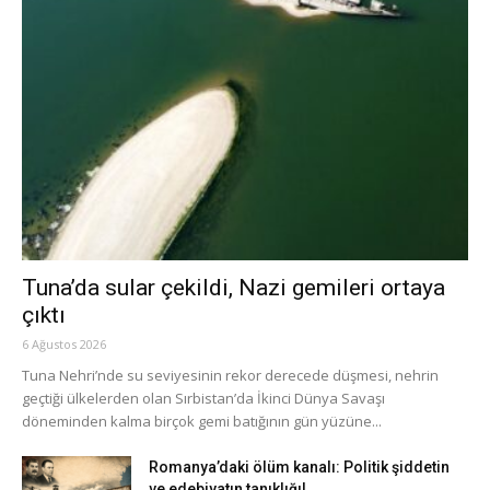
Tuna’da sular çekildi, Nazi gemileri ortaya
çıktı
6 Ağustos 2026
Tuna Nehri’nde su seviyesinin rekor derecede düşmesi, nehrin
geçtiği ülkelerden olan Sırbistan’da İkinci Dünya Savaşı
döneminden kalma birçok gemi batığının gün yüzüne...
Romanya’daki ölüm kanalı: Politik şiddetin
ve edebiyatın tanıklığı!