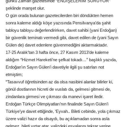
günkü Zaman gazetesinde “ENDİŞELERİM SÜRÜYOR”
şeklinde manşet olur.
O gün orada bulunan gazetecilerden biri döndükten hemen
sonra kaleme aldığı köşe yazısında Pensilvanya’da şahit
tabloyu tabloyu değerlendirirken, davet sahibi (yani Erdoğan)
bir güvenlik teminatı vermedi gibi, davet edilen de (yani Sayın
Gülen de) davet edenlere güvenmediğini aktarmaktadır.
17-25 Aralık’tan 3 hafta önce, 27 Kasım 2013’de kaleme
aldığım “Hizmet Hareketi’ne şefkat tokadı…” başlıklı yazıda,
Erdoğan’ın Sayın Gülen’i davetiyle ilgili şu satırları not
etmiştim;
“Tasavvuf öğretisinden az da olsa nasibini alanlar bilirler ki,
gönül dostlarının hicreti de vuslatı da, gelmesi gitmesi de,
zindanlara girmesi ve çıkması da manevi işaret iledir.
Erdoğan Türkçe Olimpiyatları’nın finalinde Sayın Gülen’i
Türkiye’ye davet ettiğinde, ‘Eyvah.. Bileti cebinde, yola çıkmaz
üzere valizi hazır da olsaydı, bu açıklamadan sonra asla
gelmez, bileti yırtar atar, valizdeki eşyalarını tekrar yerine