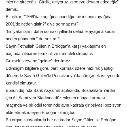
inlerine gireceğiz. Girdik, giriyoruz, girmeye devam edeceğiz”
demiş.
Bir çıkar; “1999’da kaçtığına inandığın bir insanın ayağına
2001’de neden gittin?” diye sormaz mı?
“En yakınlarını daha sonraki yıllarda defaatle ayağına kadar
neden gönderdin” demez mi?
Sayın Fethullah Gülen’in Erdoğan’a karşı yaklaşımı en
başından itibaren temkinli ve mesafeli olmuştur.
Gelmek isteyene “gelme” denilmez.
Edindiğim bilgilere göre, parti kurmak üzere hazırlık yaptığı
dönemde Sayın Gülen’le Pensilvanya’da görüşmek isteyen de
kendisi olmuştur.
Bunun dışında Bank Asya’nın açılışında, Bosnalılara Yardım
için Ali Sami yen Stadında düzenlenen dünya karması
maçında ve bir ödül töreninde aynı kadraja giripsiyasi pozisyon
elde etmek isteyen Erdoğan olmuştur.
Bu organizasyonlarda her ne kadar Sayın Gülen ile Erdoğan