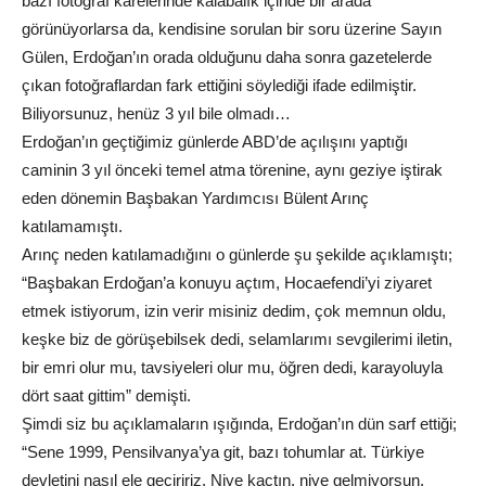
bazı fotoğraf karelerinde kalabalık içinde bir arada
görünüyorlarsa da, kendisine sorulan bir soru üzerine Sayın
Gülen, Erdoğan’ın orada olduğunu daha sonra gazetelerde
çıkan fotoğraflardan fark ettiğini söylediği ifade edilmiştir.
Biliyorsunuz, henüz 3 yıl bile olmadı…
Erdoğan’ın geçtiğimiz günlerde ABD’de açılışını yaptığı
caminin 3 yıl önceki temel atma törenine, aynı geziye iştirak
eden dönemin Başbakan Yardımcısı Bülent Arınç
katılamamıştı.
Arınç neden katılamadığını o günlerde şu şekilde açıklamıştı;
“Başbakan Erdoğan’a konuyu açtım, Hocaefendi’yi ziyaret
etmek istiyorum, izin verir misiniz dedim, çok memnun oldu,
keşke biz de görüşebilsek dedi, selamlarımı sevgilerimi iletin,
bir emri olur mu, tavsiyeleri olur mu, öğren dedi, karayoluyla
dört saat gittim” demişti.
Şimdi siz bu açıklamaların ışığında, Erdoğan’ın dün sarf ettiği;
“Sene 1999, Pensilvanya’ya git, bazı tohumlar at. Türkiye
devletini nasıl ele geçiririz. Niye kaçtın, niye gelmiyorsun,