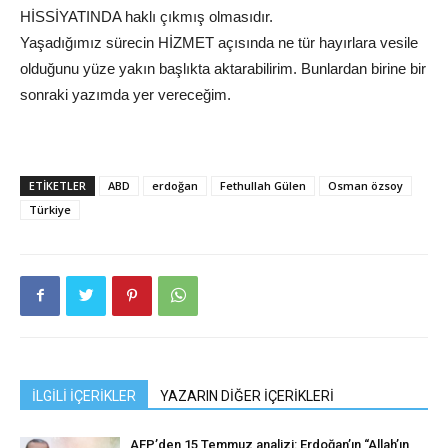
HİSSİYATINDA haklı çıkmış olmasıdır.
Yaşadığımız sürecin HİZMET açısında ne tür hayırlara vesile
olduğunu yüze yakın başlıkta aktarabilirim. Bunlardan birine bir
sonraki yazımda yer vereceğim.
ETIKETLER
ABD
erdoğan
Fethullah Gülen
Osman özsoy
Türkiye
İLGİLİ İÇERİKLER
YAZARIN DİĞER İÇERİKLERİ
AFP’den 15 Temmuz analizi: Erdoğan’ın “Allah’ın