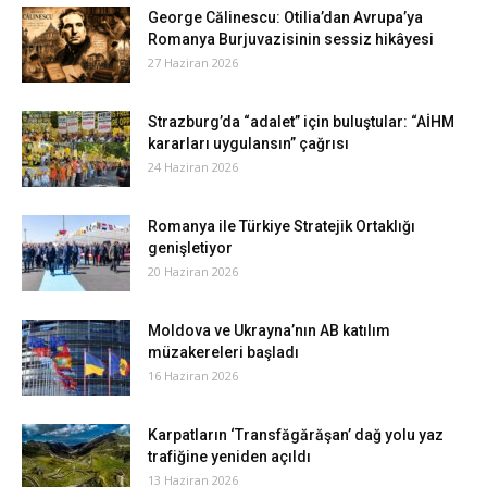
George Călinescu: Otilia’dan Avrupa’ya
Romanya Burjuvazisinin sessiz hikâyesi
27 Haziran 2026
Strazburg’da “adalet” için buluştular: “AİHM
kararları uygulansın” çağrısı
24 Haziran 2026
Romanya ile Türkiye Stratejik Ortaklığı
genişletiyor
20 Haziran 2026
Moldova ve Ukrayna’nın AB katılım
müzakereleri başladı
16 Haziran 2026
Karpatların ‘Transfăgărăşan’ dağ yolu yaz
trafiğine yeniden açıldı
13 Haziran 2026