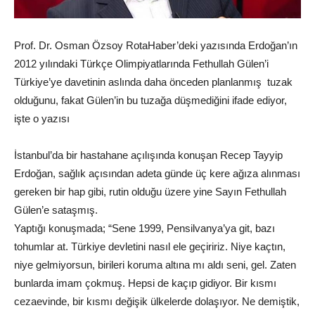
Prof. Dr. Osman Özsoy RotaHaber’deki yazısında Erdoğan’ın
2012 yılındaki Türkçe Olimpiyatlarında Fethullah Gülen’i
Türkiye’ye davetinin aslında daha önceden planlanmış tuzak
olduğunu, fakat Gülen’in bu tuzağa düşmediğini ifade ediyor,
işte o yazısı
İstanbul’da bir hastahane açılışında konuşan Recep Tayyip
Erdoğan, sağlık açısından adeta günde üç kere ağıza alınması
gereken bir hap gibi, rutin olduğu üzere yine Sayın Fethullah
Gülen’e sataşmış.
Yaptığı konuşmada; “Sene 1999, Pensilvanya’ya git, bazı
tohumlar at. Türkiye devletini nasıl ele geçiririz. Niye kaçtın,
niye gelmiyorsun, birileri koruma altına mı aldı seni, gel. Zaten
bunlarda imam çokmuş. Hepsi de kaçıp gidiyor. Bir kısmı
cezaevinde, bir kısmı değişik ülkelerde dolaşıyor. Ne demiştik,