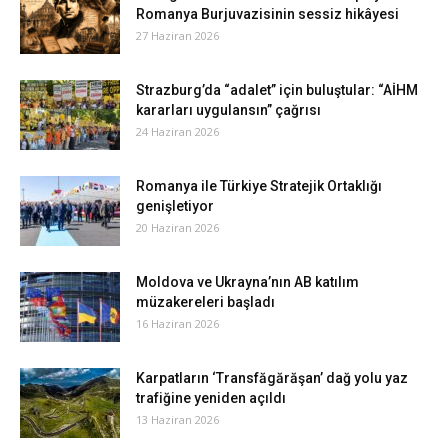
Romanya Burjuvazisinin sessiz hikâyesi
27 Haziran 2026
Strazburg’da “adalet” için buluştular: “AİHM
kararları uygulansın” çağrısı
24 Haziran 2026
Romanya ile Türkiye Stratejik Ortaklığı
genişletiyor
20 Haziran 2026
Moldova ve Ukrayna’nın AB katılım
müzakereleri başladı
16 Haziran 2026
Karpatların ‘Transfăgărăşan’ dağ yolu yaz
trafiğine yeniden açıldı
13 Haziran 2026