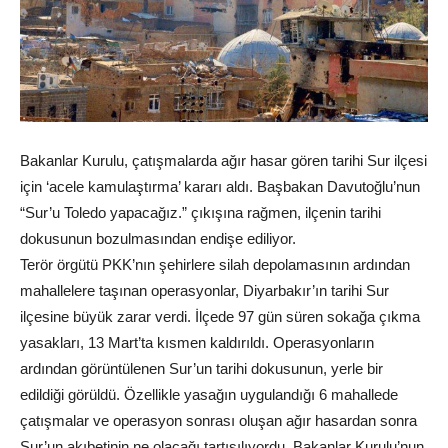
Bakanlar Kurulu, çatışmalarda ağır hasar gören tarihi Sur ilçesi
için ‘acele kamulaştırma’ kararı aldı. Başbakan Davutoğlu’nun
“Sur’u Toledo yapacağız.” çıkışına rağmen, ilçenin tarihi
dokusunun bozulmasından endişe ediliyor.
Terör örgütü PKK’nın şehirlere silah depolamasının ardından
mahallelere taşınan operasyonlar, Diyarbakır’ın tarihi Sur
ilçesine büyük zarar verdi. İlçede 97 gün süren sokağa çıkma
yasakları, 13 Mart’ta kısmen kaldırıldı. Operasyonların
ardından görüntülenen Sur’un tarihi dokusunun, yerle bir
edildiği görüldü. Özellikle yasağın uygulandığı 6 mahallede
çatışmalar ve operasyon sonrası oluşan ağır hasardan sonra
Sur’un akıbetinin ne olacağı tartışılıyordu. Bakanlar Kurulu’nun