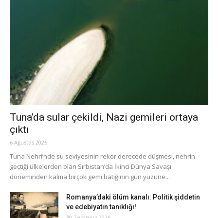
Tuna’da sular çekildi, Nazi gemileri ortaya
çıktı
6 Ağustos 2026
Tuna Nehri’nde su seviyesinin rekor derecede düşmesi, nehrin
geçtiği ülkelerden olan Sırbistan’da İkinci Dünya Savaşı
döneminden kalma birçok gemi batığının gün yüzüne...
Romanya’daki ölüm kanalı: Politik şiddetin
ve edebiyatın tanıklığı!
30 Temmuz 2026