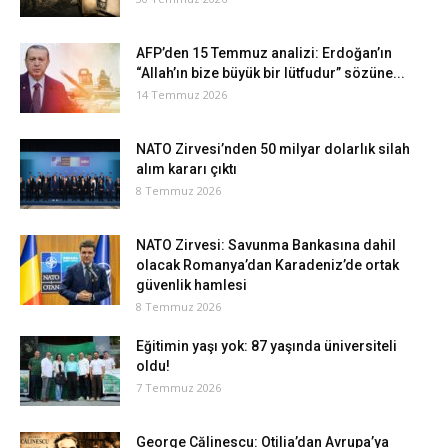
AFP’den 15 Temmuz analizi: Erdoğan’ın
“Allah’ın bize büyük bir lütfudur” sözüne...
14 Temmuz 2026
NATO Zirvesi’nden 50 milyar dolarlık silah
alım kararı çıktı
8 Temmuz 2026
NATO Zirvesi: Savunma Bankasına dahil
olacak Romanya’dan Karadeniz’de ortak
güvenlik hamlesi
8 Temmuz 2026
Eğitimin yaşı yok: 87 yaşında üniversiteli
oldu!
7 Temmuz 2026
George Călinescu: Otilia’dan Avrupa’ya