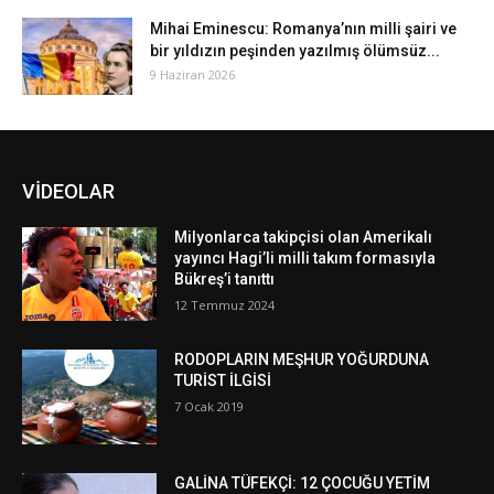
Mihai Eminescu: Romanya’nın milli şairi ve
bir yıldızın peşinden yazılmış ölümsüz...
9 Haziran 2026
VİDEOLAR
Milyonlarca takipçisi olan Amerikalı
yayıncı Hagi’li milli takım formasıyla
Bükreş’i tanıttı
12 Temmuz 2024
RODOPLARIN MEŞHUR YOĞURDUNA
TURİST İLGİSİ
7 Ocak 2019
GALİNA TÜFEKÇİ: 12 ÇOCUĞU YETİM