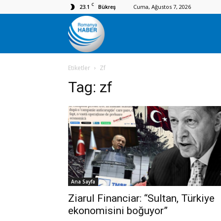
C
23.1
Cuma, Ağustos 7, 2026
Bükreş
Romanya
Etiketler
Zf
Haber
Tag:
zf
Ana Sayfa
Ziarul Financiar: “Sultan, Türkiye
ekonomisini boğuyor”