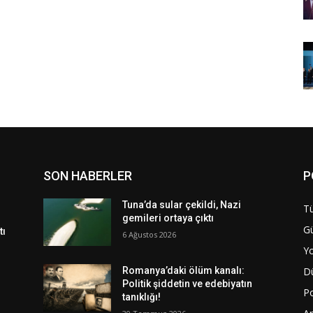
SON HABERLER
P
Tuna’da sular çekildi, Nazi
Tü
gemileri ortaya çıktı
G
tı
6 Ağustos 2026
Y
D
Romanya’daki ölüm kanalı:
Politik şiddetin ve edebiyatın
Po
tanıklığı!