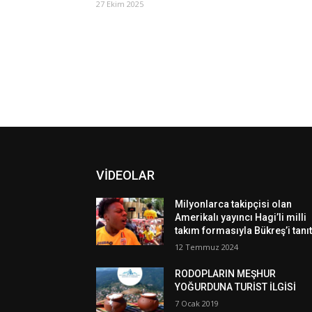
27 Ekim 2025
VİDEOLAR
Milyonlarca takipçisi olan
Amerikalı yayıncı Hagi’li milli
takım formasıyla Bükreş’i tanıt
12 Temmuz 2024
RODOPLARIN MEŞHUR
YOĞURDUNA TURİST İLGİSİ
7 Ocak 2019