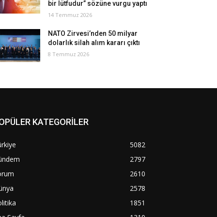
bir lütfudur” sözüne vurgu yaptı
14 Temmuz 2026
NATO Zirvesi’nden 50 milyar
dolarlık silah alım kararı çıktı
8 Temmuz 2026
OPÜLER KATEGORİLER
rkiye
5082
ündem
2797
orum
2610
ünya
2578
litika
1851