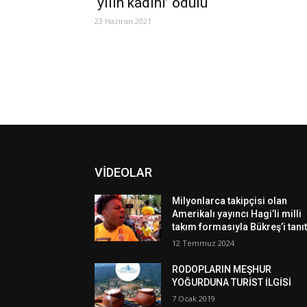
‘yılın kadını’ ödülü
23 Haziran 2021
VİDEOLAR
Milyonlarca takipçisi olan
Amerikalı yayıncı Hagi’li milli
takım formasıyla Bükreş’i tanıt
12 Temmuz 2024
RODOPLARIN MEŞHUR
YOĞURDUNA TURİST İLGİSİ
7 Ocak 2019