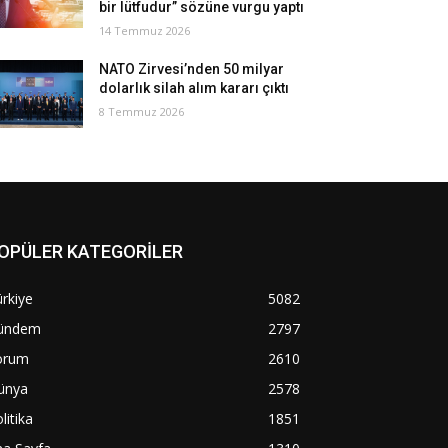
bir lütfudur” sözüne vurgu yaptı
14 Temmuz 2026
NATO Zirvesi’nden 50 milyar
dolarlık silah alım kararı çıktı
8 Temmuz 2026
OPÜLER KATEGORİLER
rkiye
5082
ündem
2797
orum
2610
ünya
2578
litika
1851