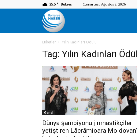
C
25.5
Cumartesi, Ağustos 8, 2026
Bükreş
Romanya
Etiketler
Yılın Kadınları Ödülü
Haber
Tag:
Yılın Kadınları Ödü
Genel
Dünya şampiyonu jimnastikçileri
yetiştiren Lăcrămioara Moldovan