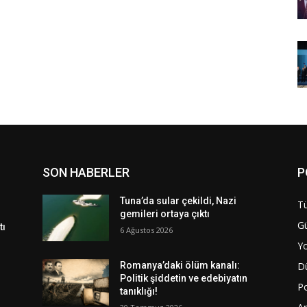
SON HABERLER
P
Tuna’da sular çekildi, Nazi
Tü
gemileri ortaya çıktı
G
tı
6 Ağustos 2026
Y
D
Romanya’daki ölüm kanalı:
Politik şiddetin ve edebiyatın
Po
tanıklığı!