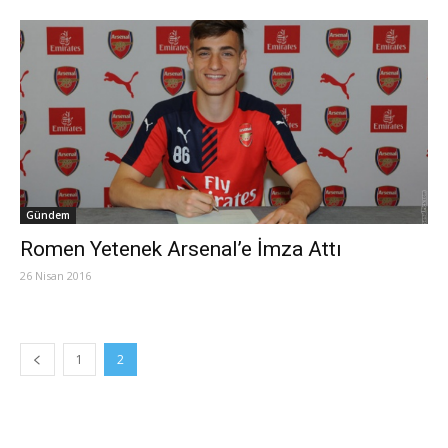
Gündem
Romen Yetenek Arsenal’e İmza Attı
26 Nisan 2016
1
2