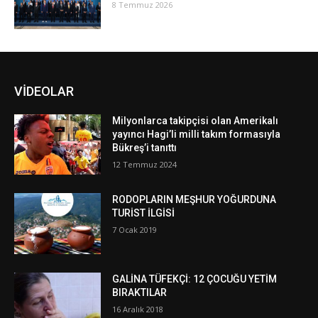
8 Temmuz 2026
VİDEOLAR
Milyonlarca takipçisi olan Amerikalı
yayıncı Hagi’li milli takım formasıyla
Bükreş’i tanıttı
12 Temmuz 2024
RODOPLARIN MEŞHUR YOĞURDUNA
TURİST İLGİSİ
7 Ocak 2019
GALİNA TÜFEKÇİ: 12 ÇOCUĞU YETİM
BIRAKTILAR
16 Aralık 2018