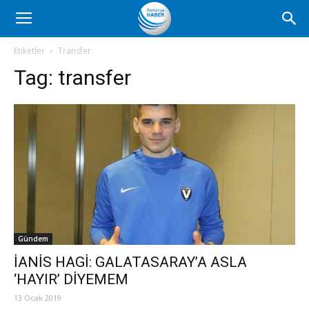
Romanya
Etiketler
Transfer
Tag:
transfer
Haber
Gündem
İANİS HAGİ: GALATASARAY’A ASLA
‘HAYIR’ DİYEMEM
13 Ocak 2019