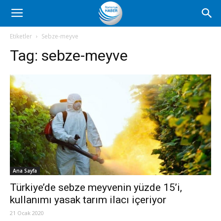
Romanya
Etiketler
Sebze-meyve
Tag:
sebze-meyve
Haber
Ana Sayfa
Türkiye’de sebze meyvenin yüzde 15’i,
kullanımı yasak tarım ilacı içeriyor
21 Ocak 2020