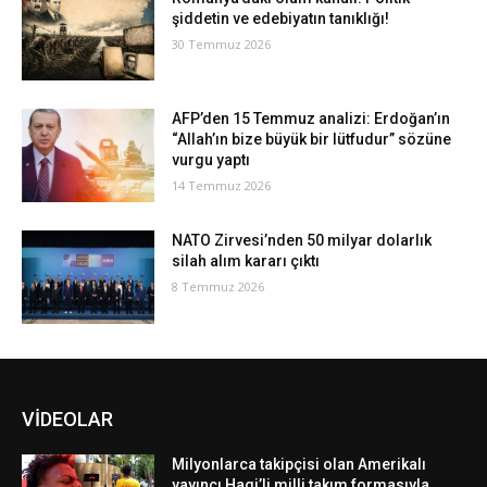
şiddetin ve edebiyatın tanıklığı!
30 Temmuz 2026
AFP’den 15 Temmuz analizi: Erdoğan’ın
“Allah’ın bize büyük bir lütfudur” sözüne
vurgu yaptı
14 Temmuz 2026
NATO Zirvesi’nden 50 milyar dolarlık
silah alım kararı çıktı
8 Temmuz 2026
VİDEOLAR
Milyonlarca takipçisi olan Amerikalı
yayıncı Hagi’li milli takım formasıyla