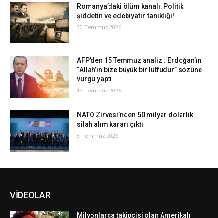
Romanya’daki ölüm kanalı: Politik
şiddetin ve edebiyatın tanıklığı!
30 Temmuz 2026
AFP’den 15 Temmuz analizi: Erdoğan’ın
“Allah’ın bize büyük bir lütfudur” sözüne
vurgu yaptı
14 Temmuz 2026
NATO Zirvesi’nden 50 milyar dolarlık
silah alım kararı çıktı
8 Temmuz 2026
VİDEOLAR
Milyonlarca takipçisi olan Amerikalı