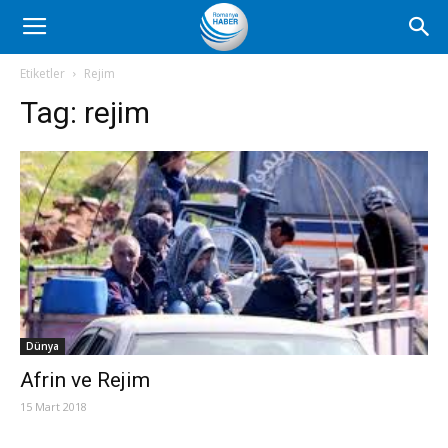
Romanya
Etiketler
Rejim
Tag:
rejim
Haber
Dünya
Afrin ve Rejim
15 Mart 2018