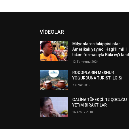
VİDEOLAR
Milyonlarca takipçisi olan
Amerikalı yayıncı Hagi’li milli
takım formasıyla Bükreş’i tanıt
12 Temmuz 2024
RODOPLARIN MEŞHUR
YOĞURDUNA TURİST İLGİSİ
7 Ocak 2019
GALİNA TÜFEKÇİ: 12 ÇOCUĞU
YETİM BIRAKTILAR
16 Aralık 2018