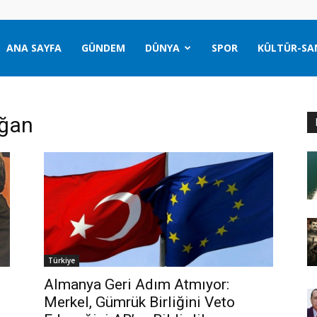
ANA SAYFA
GÜNDEM
DÜNYA
SPOR
KÜLTÜR-SA
oğan
Türkiye
Almanya Geri Adım Atmıyor:
Merkel, Gümrük Birliğini Veto