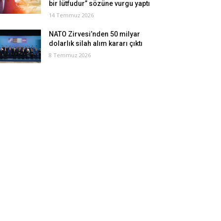
bir lütfudur” sözüne vurgu yaptı
14 Temmuz 2026
NATO Zirvesi’nden 50 milyar
dolarlık silah alım kararı çıktı
8 Temmuz 2026