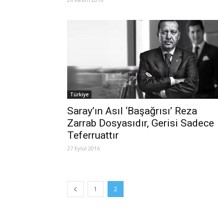
Türkiye
Saray’ın Asıl ‘Başağrısı’ Reza
Zarrab Dosyasıdır, Gerisi Sadece
Teferruattır
27 Eylül 2016
1
2