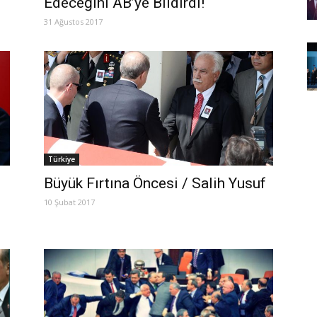
Edeceğini AB’ye Bildirdi!
31 Ağustos 2017
Türkiye
Büyük Fırtına Öncesi / Salih Yusuf
10 Şubat 2017