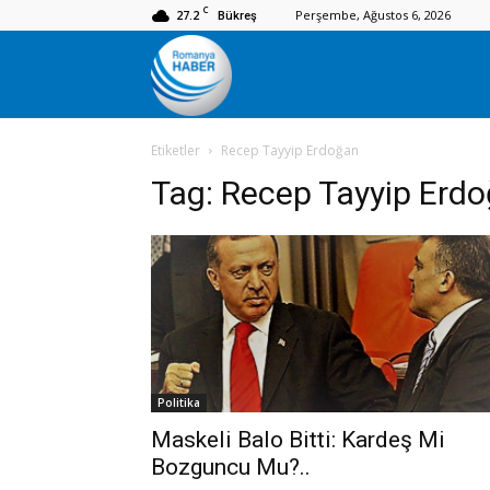
C
27.2
Perşembe, Ağustos 6, 2026
Bükreş
Romanya
Etiketler
Recep Tayyip Erdoğan
Haber
Tag:
Recep Tayyip Erd
Politika
Maskeli Balo Bitti: Kardeş Mi
Bozguncu Mu?..