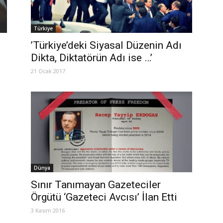
Türkiye
’Türkiye’deki Siyasal Düzenin Adı
Dikta, Diktatörün Adı ise …’
21 Ocak 2017
Dünya
Sınır Tanımayan Gazeteciler
Örgütü ‘Gazeteci Avcısı’ İlan Etti
3 Kasım 2016