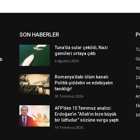
SON HABERLER
P
Tuna’da sular çekildi, Nazi
Tü
gemileri ortaya çıktı
G
tı
6 Ağustos 2026
Y
D
Romanya’daki ölüm kanalı:
Politik şiddetin ve edebiyatın
Po
tanıklığı!
A
30 Temmuz 2026
E
AFP’den 15 Temmuz analizi:
Erdoğan’ın “Allah’ın bize büyük
M
bir lütfudur” sözüne vurgu yaptı
14 Temmuz 2026