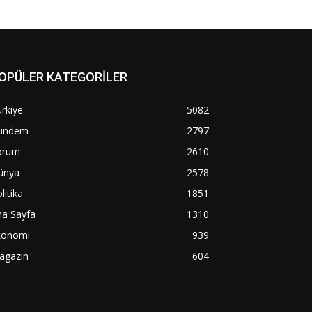
OPÜLER KATEGORİLER
rkiye
5082
ündem
2797
orum
2610
ünya
2578
litika
1851
na Sayfa
1310
konomi
939
agazin
604