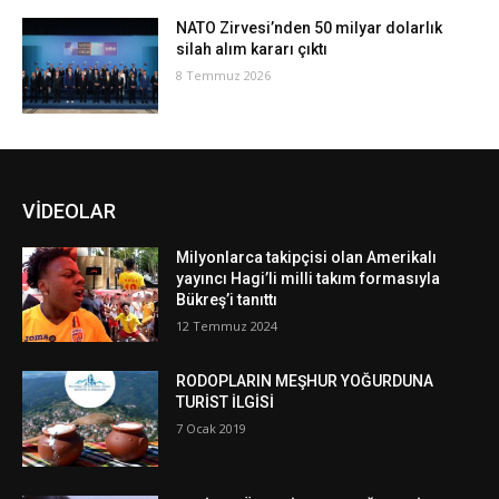
NATO Zirvesi’nden 50 milyar dolarlık
silah alım kararı çıktı
8 Temmuz 2026
VİDEOLAR
Milyonlarca takipçisi olan Amerikalı
yayıncı Hagi’li milli takım formasıyla
Bükreş’i tanıttı
12 Temmuz 2024
RODOPLARIN MEŞHUR YOĞURDUNA
TURİST İLGİSİ
7 Ocak 2019