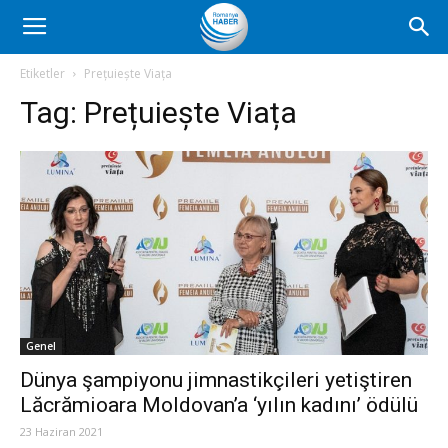
Romanya
Etiketler
Prețuiește Viața
Tag:
Prețuiește Viața
Haber
Genel
Dünya şampiyonu jimnastikçileri yetiştiren
Lăcrămioara Moldovan’a ‘yılın kadını’ ödülü
23 Haziran 2021