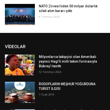
NATO Zirvesi’nden 50 milyar dolarlık
silah alım kararı çıktı
8 Temmuz 2026
VİDEOLAR
Milyonlarca takipçisi olan Amerikalı
yayıncı Hagi’li milli takım formasıyla
Bükreş’i tanıttı
12 Temmuz 2024
RODOPLARIN MEŞHUR YOĞURDUNA
TURİST İLGİSİ
7 Ocak 2019