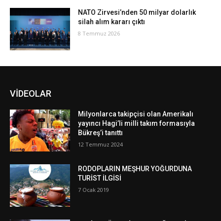
NATO Zirvesi’nden 50 milyar dolarlık
silah alım kararı çıktı
8 Temmuz 2026
VİDEOLAR
Milyonlarca takipçisi olan Amerikalı
yayıncı Hagi’li milli takım formasıyla
Bükreş’i tanıttı
12 Temmuz 2024
RODOPLARIN MEŞHUR YOĞURDUNA
TURİST İLGİSİ
7 Ocak 2019