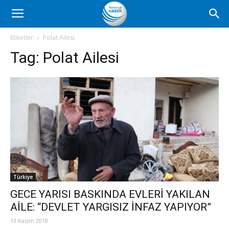
Romanya
Etiketler
Polat Ailesi
Tag:
Polat Ailesi
Haber
Türkiye
GECE YARISI BASKINDA EVLERİ YAKILAN
AİLE: “DEVLET YARGISIZ İNFAZ YAPIYOR”
13 Kasım 2018