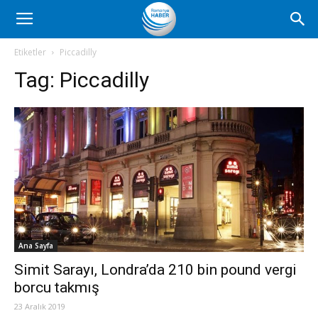
Romanya
Etiketler
Piccadilly
Tag:
Piccadilly
Haber
Ana Sayfa
Simit Sarayı, Londra’da 210 bin pound vergi
borcu takmış
23 Aralık 2019