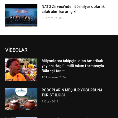
NATO Zirvesi’nden 50 milyar dolarlık
silah alım kararı çıktı
8 Temmuz 2026
VİDEOLAR
Milyonlarca takipçisi olan Amerikalı
yayıncı Hagi’li milli takım formasıyla
Bükreş’i tanıttı
12 Temmuz 2024
RODOPLARIN MEŞHUR YOĞURDUNA
TURİST İLGİSİ
7 Ocak 2019