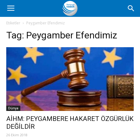
Romanya
Etiketler
Peygamber Efendimiz
Tag:
Peygamber Efendimiz
Haber
Dünya
AİHM: PEYGAMBERE HAKARET ÖZGÜRLÜK
DEĞİLDİR
26 Ekim 2018