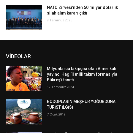
NATO Zirvesi’nden 50 milyar dolarlık
silah alım kararı çıktı
8 Temmuz 2026
VİDEOLAR
Milyonlarca takipçisi olan Amerikalı
yayıncı Hagi’li milli takım formasıyla
Bükreş’i tanıttı
12 Temmuz 2024
RODOPLARIN MEŞHUR YOĞURDUNA
TURİST İLGİSİ
7 Ocak 2019