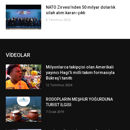
NATO Zirvesi’nden 50 milyar dolarlık
silah alım kararı çıktı
8 Temmuz 2026
VİDEOLAR
Milyonlarca takipçisi olan Amerikalı
yayıncı Hagi’li milli takım formasıyla
Bükreş’i tanıttı
12 Temmuz 2024
RODOPLARIN MEŞHUR YOĞURDUNA
TURİST İLGİSİ
7 Ocak 2019