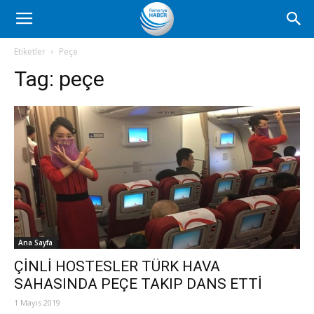
Romanya
Etiketler
Peçe
Tag:
peçe
Haber
Ana Sayfa
ÇİNLİ HOSTESLER TÜRK HAVA
SAHASINDA PEÇE TAKIP DANS ETTİ
1 Mayıs 2019