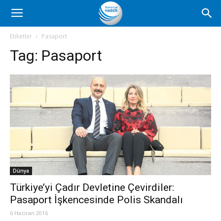
Romanya
Etiketler
Pasaport
Tag:
Pasaport
Haber
Dünya
Türkiye’yi Çadır Devletine Çevirdiler:
Pasaport İşkencesinde Polis Skandalı
6 Haziran 2016