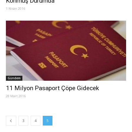
Konmuş Durumda
1 Nisan 2016
Gündem
11 Milyon Pasaport Çöpe Gidecek
28 Mart 2016
3
4
5