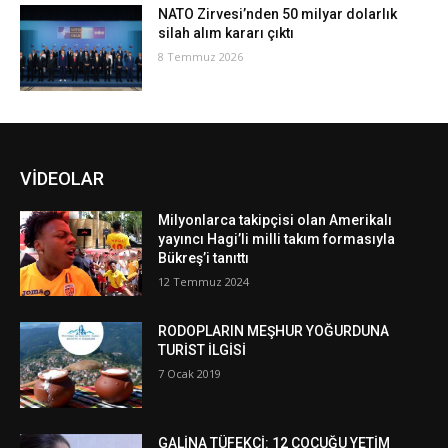
NATO Zirvesi’nden 50 milyar dolarlık
silah alım kararı çıktı
8 Temmuz 2026
VİDEOLAR
Milyonlarca takipçisi olan Amerikalı
yayıncı Hagi’li milli takım formasıyla
Bükreş’i tanıttı
12 Temmuz 2024
RODOPLARIN MEŞHUR YOĞURDUNA
TURİST İLGİSİ
7 Ocak 2019
GALİNA TÜFEKÇİ: 12 ÇOCUĞU YETİM