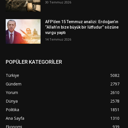
30 Temmuz 2026
AFP’den 15 Temmuz analizi: Erdoğan’ın
“Allah’ın bize büyük bir lütfudur” sözüne
vurgu yaptı
14 Temmuz 2026
POPÜLER KATEGORİLER
Türkiye
5082
Gündem
2797
Yorum
2610
Dünya
2578
Politika
1851
Ana Sayfa
1310
Ekonomi
939