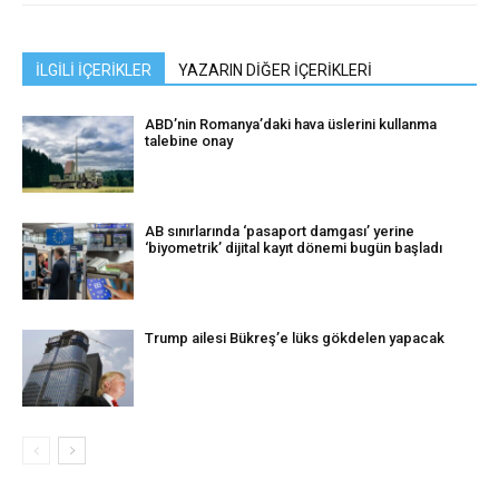
İLGİLİ İÇERİKLER
YAZARIN DİĞER İÇERİKLERİ
ABD’nin Romanya’daki hava üslerini kullanma
talebine onay
AB sınırlarında ‘pasaport damgası’ yerine
‘biyometrik’ dijital kayıt dönemi bugün başladı
Trump ailesi Bükreş’e lüks gökdelen yapacak