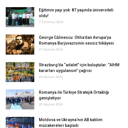
Eğitimin yaşı yok: 87 yaşında üniversiteli
oldu!
7 Temmuz 2026
George Călinescu: Otilia’dan Avrupa’ya
Romanya Burjuvazisinin sessiz hikâyesi
27 Haziran 2026
Strazburg’da “adalet” için buluştular: “AİHM
kararları uygulansın” çağrısı
24 Haziran 2026
Romanya ile Türkiye Stratejik Ortaklığı
genişletiyor
20 Haziran 2026
Moldova ve Ukrayna’nın AB katılım
müzakereleri başladı