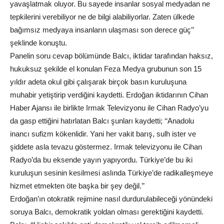
yavaşlatmak oluyor. Bu sayede insanlar sosyal medyadan ne
tepkilerini verebiliyor ne de bilgi alabiliyorlar. Zaten ülkede
bağımsız medyaya insanların ulaşması son derece güç’’
şeklinde konuştu.
Panelin soru cevap bölümünde Balcı, iktidar tarafından haksız,
hukuksuz şekilde el konulan Feza Medya grubunun son 15
yıldır adeta okul gibi çalışarak birçok basın kuruluşuna
muhabir yetiştirip verdiğini kaydetti. Erdoğan iktidarının Cihan
Haber Ajansı ile birlikte Irmak Televizyonu ile Cihan Radyo’yu
da gasp ettiğini hatırlatan Balcı şunları kaydetti; ‘‘Anadolu
inancı sufizm kökenlidir. Yani her vakit barış, sulh ister ve
şiddete asla tevazu göstermez. Irmak televizyonu ile Cihan
Radyo’da bu eksende yayın yapıyordu. Türkiye’de bu iki
kuruluşun sesinin kesilmesi aslında Türkiye’de radikalleşmeye
hizmet etmekten öte başka bir şey değil.’’
Erdoğan’ın otokratik rejimine nasıl durdurulabileceği yönündeki
soruya Balcı, demokratik yoldan olması gerektiğini kaydetti.