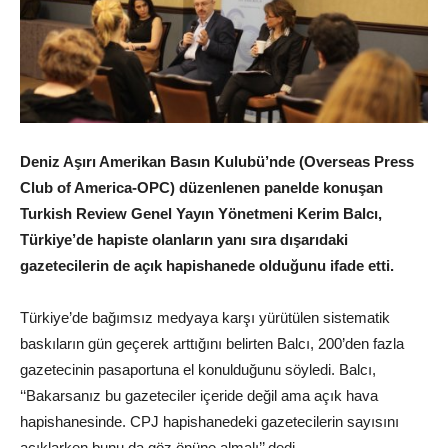
Deniz Aşırı Amerikan Basın Kulubü’nde (Overseas Press
Club of America-OPC) düzenlenen panelde konuşan
Turkish Review Genel Yayın Yönetmeni Kerim Balcı,
Türkiye’de hapiste olanların yanı sıra dışarıdaki
gazetecilerin de açık hapishanede olduğunu ifade etti.
Türkiye’de bağımsız medyaya karşı yürütülen sistematik
baskıların gün geçerek arttığını belirten Balcı, 200’den fazla
gazetecinin pasaportuna el konulduğunu söyledi. Balcı,
‘‘Bakarsanız bu gazeteciler içeride değil ama açık hava
hapishanesinde. CPJ hapishanedeki gazetecilerin sayısını
açıklarken bunu da göz önüne almalı’’ dedi.