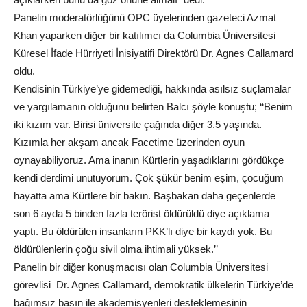
Panelin moderatörlüğünü OPC üyelerinden gazeteci Azmat
Khan yaparken diğer bir katılımcı da Columbia Üniversitesi
Küresel İfade Hürriyeti İnisiyatifi Direktörü Dr. Agnes Callamard
oldu.
Kendisinin Türkiye’ye gidemediği, hakkında asılsız suçlamalar
ve yargılamanın olduğunu belirten Balcı şöyle konuştu; ‘‘Benim
iki kızım var. Birisi üniversite çağında diğer 3.5 yaşında.
Kızımla her akşam ancak Facetime üzerinden oyun
oynayabiliyoruz. Ama inanın Kürtlerin yaşadıklarını gördükçe
kendi derdimi unutuyorum. Çok şükür benim eşim, çocuğum
hayatta ama Kürtlere bir bakın. Başbakan daha geçenlerde
son 6 ayda 5 binden fazla terörist öldürüldü diye açıklama
yaptı. Bu öldürülen insanların PKK’lı diye bir kaydı yok. Bu
öldürülenlerin çoğu sivil olma ihtimali yüksek.’’
Panelin bir diğer konuşmacısı olan Columbia Üniversitesi
görevlisi Dr. Agnes Callamard, demokratik ülkelerin Türkiye’de
bağımsız basın ile akademisyenleri desteklemesinin