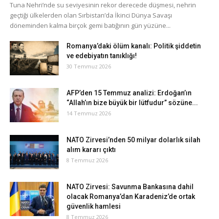
Tuna Nehri’nde su seviyesinin rekor derecede düşmesi, nehrin
geçtiği ülkelerden olan Sırbistan’da İkinci Dünya Savaşı
döneminden kalma birçok gemi batığının gün yüzüne...
Romanya’daki ölüm kanalı: Politik şiddetin
ve edebiyatın tanıklığı!
30 Temmuz 2026
AFP’den 15 Temmuz analizi: Erdoğan’ın
“Allah’ın bize büyük bir lütfudur” sözüne...
14 Temmuz 2026
NATO Zirvesi’nden 50 milyar dolarlık silah
alım kararı çıktı
8 Temmuz 2026
NATO Zirvesi: Savunma Bankasına dahil
olacak Romanya’dan Karadeniz’de ortak
güvenlik hamlesi
8 Temmuz 2026