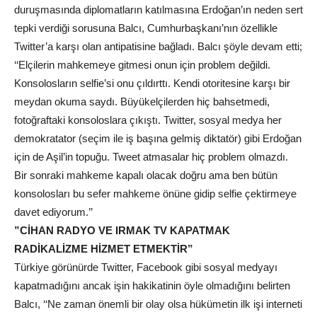
duruşmasında diplomatların katılmasına Erdoğan’ın neden sert
tepki verdiği sorusuna Balcı, Cumhurbaşkanı’nın özellikle
Twitter’a karşı olan antipatisine bağladı. Balcı şöyle devam etti;
‘‘Elçilerin mahkemeye gitmesi onun için problem değildi.
Konsolosların selfie’si onu çıldırttı. Kendi otoritesine karşı bir
meydan okuma saydı. Büyükelçilerden hiç bahsetmedi,
fotoğraftaki konsoloslara çıkıştı. Twitter, sosyal medya her
demokratator (seçim ile iş başına gelmiş diktatör) gibi Erdoğan
için de Aşil’in topuğu. Tweet atmasalar hiç problem olmazdı.
Bir sonraki mahkeme kapalı olacak doğru ama ben bütün
konsolosları bu sefer mahkeme önüne gidip selfie çektirmeye
davet ediyorum.’’
”CİHAN RADYO VE IRMAK TV KAPATMAK
RADİKALİZME HİZMET ETMEKTİR”
Türkiye görünürde Twitter, Facebook gibi sosyal medyayı
kapatmadığını ancak işin hakikatinin öyle olmadığını belirten
Balcı, ‘‘Ne zaman önemli bir olay olsa hükümetin ilk işi interneti