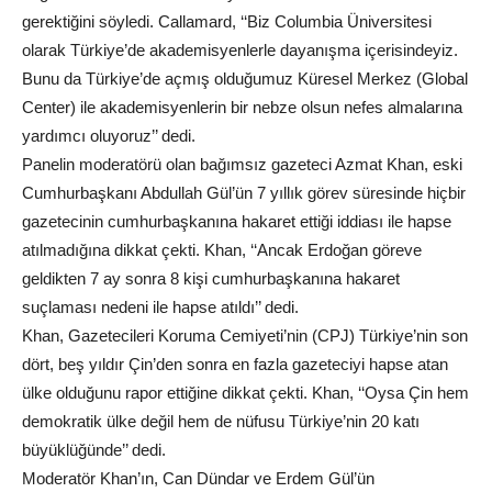
gerektiğini söyledi. Callamard, ‘‘Biz Columbia Üniversitesi
olarak Türkiye’de akademisyenlerle dayanışma içerisindeyiz.
Bunu da Türkiye’de açmış olduğumuz Küresel Merkez (Global
Center) ile akademisyenlerin bir nebze olsun nefes almalarına
yardımcı oluyoruz’’ dedi.
Panelin moderatörü olan bağımsız gazeteci Azmat Khan, eski
Cumhurbaşkanı Abdullah Gül’ün 7 yıllık görev süresinde hiçbir
gazetecinin cumhurbaşkanına hakaret ettiği iddiası ile hapse
atılmadığına dikkat çekti. Khan, ‘‘Ancak Erdoğan göreve
geldikten 7 ay sonra 8 kişi cumhurbaşkanına hakaret
suçlaması nedeni ile hapse atıldı’’ dedi.
Khan, Gazetecileri Koruma Cemiyeti’nin (CPJ) Türkiye’nin son
dört, beş yıldır Çin’den sonra en fazla gazeteciyi hapse atan
ülke olduğunu rapor ettiğine dikkat çekti. Khan, ‘‘Oysa Çin hem
demokratik ülke değil hem de nüfusu Türkiye’nin 20 katı
büyüklüğünde’’ dedi.
Moderatör Khan’ın, Can Dündar ve Erdem Gül’ün