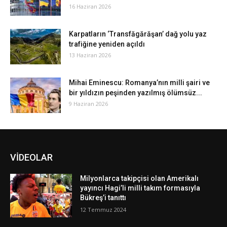
16 Haziran 2026
Karpatların ‘Transfăgărăşan’ dağ yolu yaz
trafiğine yeniden açıldı
13 Haziran 2026
Mihai Eminescu: Romanya’nın milli şairi ve
bir yıldızın peşinden yazılmış ölümsüz...
9 Haziran 2026
VİDEOLAR
Milyonlarca takipçisi olan Amerikalı
yayıncı Hagi’li milli takım formasıyla
Bükreş’i tanıttı
12 Temmuz 2024