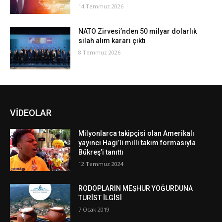
14 Temmuz 2026
NATO Zirvesi’nden 50 milyar dolarlık
silah alım kararı çıktı
8 Temmuz 2026
VİDEOLAR
Milyonlarca takipçisi olan Amerikalı
yayıncı Hagi’li milli takım formasıyla
Bükreş’i tanıttı
12 Temmuz 2024
RODOPLARIN MEŞHUR YOĞURDUNA
TURİST İLGİSİ
7 Ocak 2019