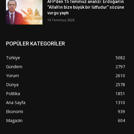
AFP’den 15 Temmuz analizi: Erdoğan’ın
“Allah’ın bize büyük bir lütfudur” sözüne
vurgu yaptı
14 Temmuz 2026
POPÜLER KATEGORİLER
Türkiye
5082
Gündem
2797
Yorum
2610
Dünya
2578
Politika
1851
Ana Sayfa
1310
Ekonomi
939
Magazin
604