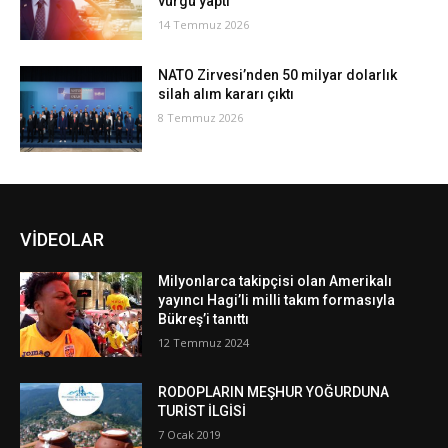
vurgu yaptı
14 Temmuz 2026
NATO Zirvesi’nden 50 milyar dolarlık
silah alım kararı çıktı
8 Temmuz 2026
VİDEOLAR
Milyonlarca takipçisi olan Amerikalı
yayıncı Hagi’li milli takım formasıyla
Bükreş’i tanıttı
12 Temmuz 2024
RODOPLARIN MEŞHUR YOĞURDUNA
TURİST İLGİSİ
7 Ocak 2019