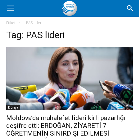
Romanya
Etiketler
PAS lideri
Tag:
PAS lideri
Haber
Dünya
Moldova’da muhalefet lideri kirli pazarlığı
deşifre etti: ERDOĞAN, ZİYARETİ 7
ÖĞRETMENİN SINIRDIŞI EDİLMESİ