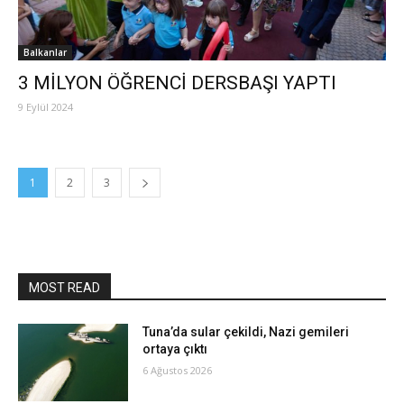
Balkanlar
3 MİLYON ÖĞRENCİ DERSBAŞI YAPTI
9 Eylül 2024
1
2
3
MOST READ
Tuna’da sular çekildi, Nazi gemileri
ortaya çıktı
6 Ağustos 2026