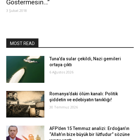
Göstermesin…”
3 Şubat 2018
MOST READ
Tuna’da sular çekildi, Nazi gemileri
ortaya çıktı
6 Ağustos 2026
Romanya’daki ölüm kanalı: Politik
şiddetin ve edebiyatın tanıklığı!
30 Temmuz 2026
AFP’den 15 Temmuz analizi: Erdoğan’ın
“Allah’ın bize büyük bir lütfudur” sözüne