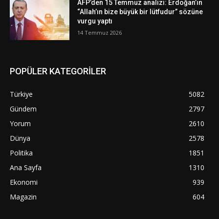
AFP’den 15 Temmuz analizi: Erdoğan’ın
“Allah’ın bize büyük bir lütfudur” sözüne
vurgu yaptı
14 Temmuz 2026
POPÜLER KATEGORİLER
Türkiye
5082
Gündem
2797
Yorum
2610
Dünya
2578
Politika
1851
Ana Sayfa
1310
Ekonomi
939
Magazin
604