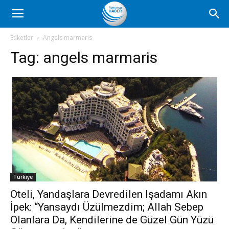
Romanya
Etiketler
Angels marmaris
Tag:
angels marmaris
Haber
Türkiye
Oteli, Yandaşlara Devredilen Işadamı Akın
İpek: “Yansaydı Üzülmezdim; Allah Sebep
Olanlara Da, Kendilerine de Güzel Gün Yüzü