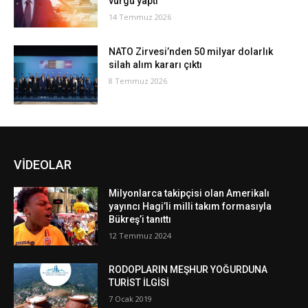
vurgu yaptı
14 Temmuz 2026
NATO Zirvesi’nden 50 milyar dolarlık
silah alım kararı çıktı
8 Temmuz 2026
VİDEOLAR
Milyonlarca takipçisi olan Amerikalı
yayıncı Hagi’li milli takım formasıyla
Bükreş’i tanıttı
12 Temmuz 2024
RODOPLARIN MEŞHUR YOĞURDUNA
TURİST İLGİSİ
7 Ocak 2019