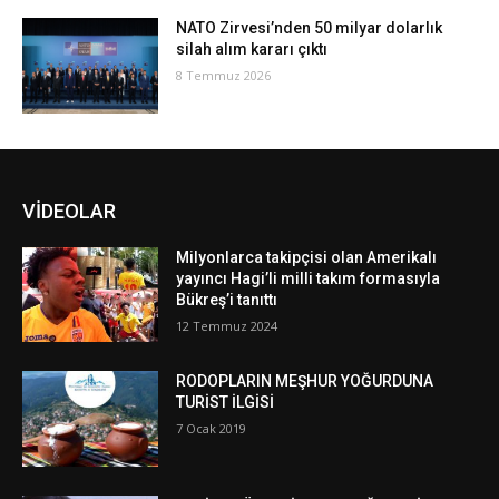
NATO Zirvesi’nden 50 milyar dolarlık
silah alım kararı çıktı
8 Temmuz 2026
VİDEOLAR
Milyonlarca takipçisi olan Amerikalı
yayıncı Hagi’li milli takım formasıyla
Bükreş’i tanıttı
12 Temmuz 2024
RODOPLARIN MEŞHUR YOĞURDUNA
TURİST İLGİSİ
7 Ocak 2019