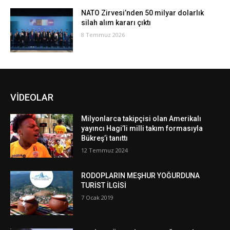
NATO Zirvesi’nden 50 milyar dolarlık
silah alım kararı çıktı
8 Temmuz 2026
VİDEOLAR
Milyonlarca takipçisi olan Amerikalı
yayıncı Hagi’li milli takım formasıyla
Bükreş’i tanıttı
12 Temmuz 2024
RODOPLARIN MEŞHUR YOĞURDUNA
TURİST İLGİSİ
7 Ocak 2019