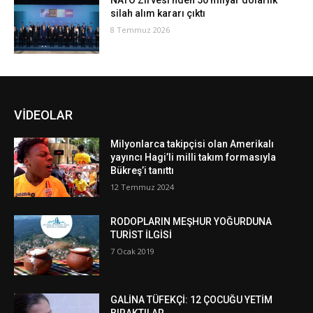
NATO Zirvesi’nden 50 milyar dolarlık
silah alım kararı çıktı
8 Temmuz 2026
VİDEOLAR
Milyonlarca takipçisi olan Amerikalı
yayıncı Hagi’li milli takım formasıyla
Bükreş’i tanıttı
12 Temmuz 2024
RODOPLARIN MEŞHUR YOĞURDUNA
TURİST İLGİSİ
7 Ocak 2019
GALİNA TÜFEKÇİ: 12 ÇOCUĞU YETİM