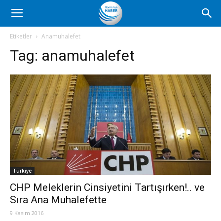
Romanya
Etiketler
Anamuhalefet
Tag:
anamuhalefet
Haber
Türkiye
CHP Meleklerin Cinsiyetini Tartışırken!.. ve
Sıra Ana Muhalefette
9 Kasım 2016