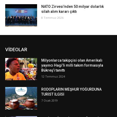
NATO Zirvesi’nden 50 milyar dolarlık
silah alım kararı çıktı
8 Temmuz 2026
VİDEOLAR
Milyonlarca takipçisi olan Amerikalı
yayıncı Hagi’li milli takım formasıyla
Bükreş’i tanıttı
12 Temmuz 2024
RODOPLARIN MEŞHUR YOĞURDUNA
TURİST İLGİSİ
7 Ocak 2019