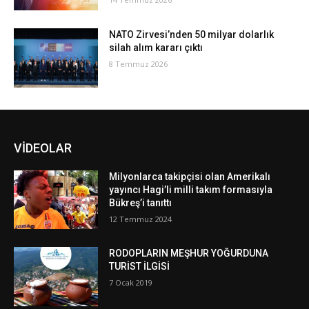
NATO Zirvesi’nden 50 milyar dolarlık
silah alım kararı çıktı
8 Temmuz 2026
VİDEOLAR
Milyonlarca takipçisi olan Amerikalı
yayıncı Hagi’li milli takım formasıyla
Bükreş’i tanıttı
12 Temmuz 2024
RODOPLARIN MEŞHUR YOĞURDUNA
TURİST İLGİSİ
7 Ocak 2019