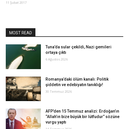
11 Şubat 2017
MOST READ
Tuna’da sular çekildi, Nazi gemileri
ortaya çıktı
6 Ağustos 2026
Romanya’daki ölüm kanalı: Politik
şiddetin ve edebiyatın tanıklığı!
30 Temmuz 2026
AFP’den 15 Temmuz analizi: Erdoğan’ın
“Allah’ın bize büyük bir lütfudur” sözüne
vurgu yaptı
14 Temmuz 2026