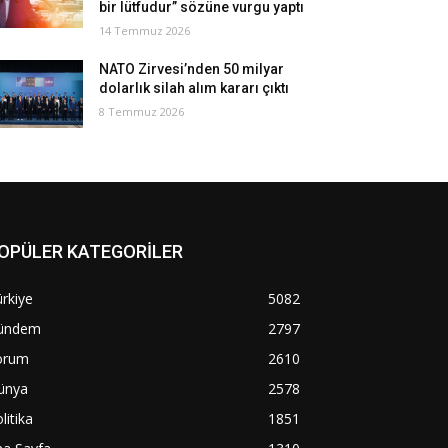
bir lütfudur” sözüne vurgu yaptı
14 Temmuz 2026
NATO Zirvesi’nden 50 milyar
dolarlık silah alım kararı çıktı
8 Temmuz 2026
OPÜLER KATEGORİLER
rkiye
5082
ündem
2797
orum
2610
ünya
2578
litika
1851