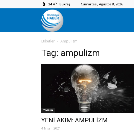
C
24.4
Cumartesi, Ağustos 8, 2026
Bükreş
Romanya
Etiketler
Ampulizm
Haber
Tag:
ampulizm
Yorum
YENİ AKIM: AMPULİZM
4 Nisan 2021