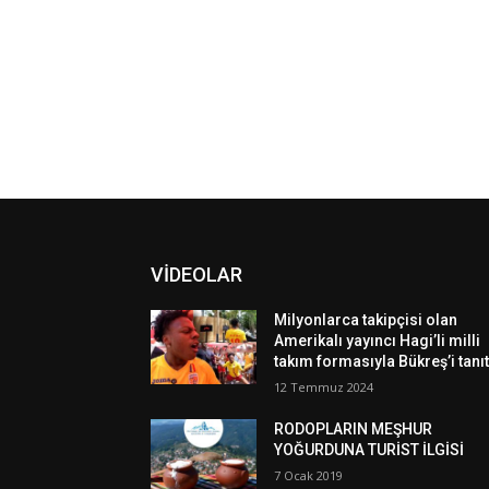
VİDEOLAR
Milyonlarca takipçisi olan
Amerikalı yayıncı Hagi’li milli
takım formasıyla Bükreş’i tanıt
12 Temmuz 2024
RODOPLARIN MEŞHUR
YOĞURDUNA TURİST İLGİSİ
7 Ocak 2019