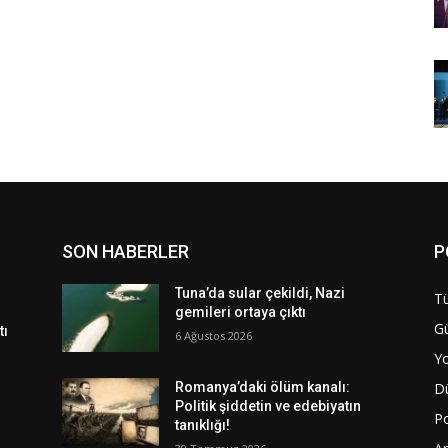
SON HABERLER
P
Tuna’da sular çekildi, Nazi
Tü
gemileri ortaya çıktı
G
tı
6 Ağustos 2026
Y
D
Romanya’daki ölüm kanalı:
Politik şiddetin ve edebiyatın
Po
tanıklığı!