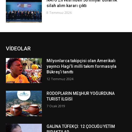
NATO Zirvesi’nden 50 milyar dolarlık
silah alım kararı çıktı
8 Temmuz 2026
VİDEOLAR
Milyonlarca takipçisi olan Amerikalı
yayıncı Hagi’li milli takım formasıyla
Bükreş’i tanıttı
12 Temmuz 2024
RODOPLARIN MEŞHUR YOĞURDUNA
TURİST İLGİSİ
7 Ocak 2019
GALİNA TÜFEKÇİ: 12 ÇOCUĞU YETİM