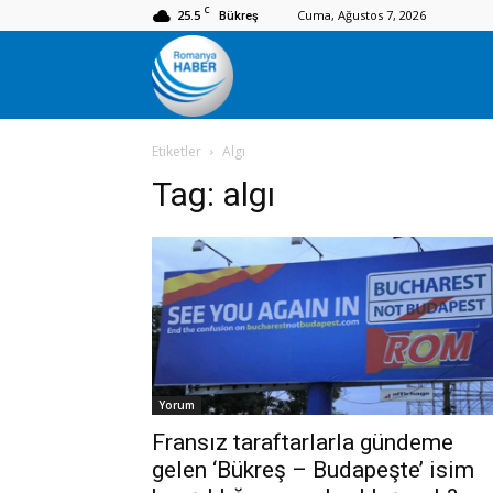
C
25.5
Cuma, Ağustos 7, 2026
Bükreş
Romanya
Etiketler
Algı
Haber
Tag:
algı
Yorum
Fransız taraftarlarla gündeme
gelen ‘Bükreş – Budapeşte’ isim