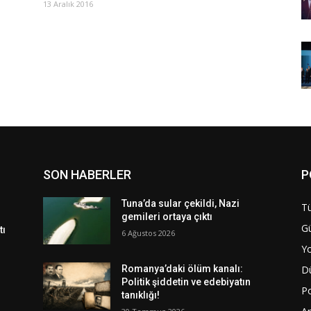
13 Aralık 2016
SON HABERLER
P
Tuna’da sular çekildi, Nazi
Tü
gemileri ortaya çıktı
G
tı
6 Ağustos 2026
Y
D
Romanya’daki ölüm kanalı:
Politik şiddetin ve edebiyatın
Po
tanıklığı!