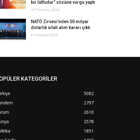
bir lütfudur” sözüne vurgu yaptı
14 Temmuz 2026
NATO Zirvesi’nden 50 milyar
dolarlık silah alım kararı çıktı
8 Temmuz 2026
OPÜLER KATEGORİLER
rkiye
5082
ündem
2797
orum
2610
ünya
2578
litika
1851