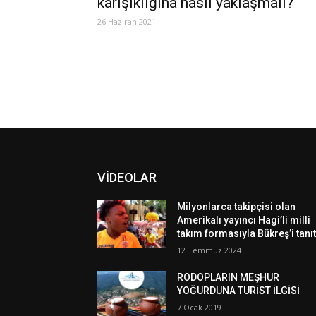
karışıklığına nasıl yaklaşmalı?
26 Haziran 2021
VİDEOLAR
Milyonlarca takipçisi olan
Amerikalı yayıncı Hagi’li milli
takım formasıyla Bükreş’i tanıt
12 Temmuz 2024
RODOPLARIN MEŞHUR
YOĞURDUNA TURİST İLGİSİ
7 Ocak 2019