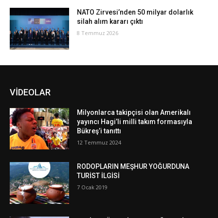
NATO Zirvesi’nden 50 milyar dolarlık
silah alım kararı çıktı
8 Temmuz 2026
VİDEOLAR
Milyonlarca takipçisi olan Amerikalı
yayıncı Hagi’li milli takım formasıyla
Bükreş’i tanıttı
12 Temmuz 2024
RODOPLARIN MEŞHUR YOĞURDUNA
TURİST İLGİSİ
7 Ocak 2019