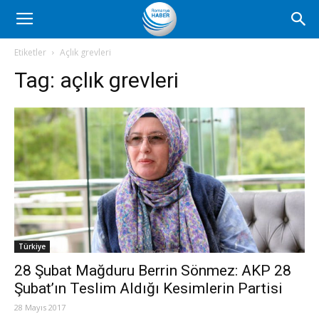
Romanya
Etiketler
Açlık grevleri
Tag:
açlık grevleri
Haber
Türkiye
28 Şubat Mağduru Berrin Sönmez: AKP 28
Şubat’ın Teslim Aldığı Kesimlerin Partisi
28 Mayıs 2017