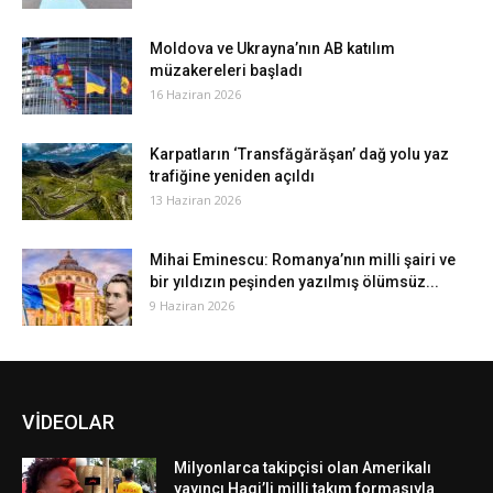
Moldova ve Ukrayna’nın AB katılım
müzakereleri başladı
16 Haziran 2026
Karpatların ‘Transfăgărăşan’ dağ yolu yaz
trafiğine yeniden açıldı
13 Haziran 2026
Mihai Eminescu: Romanya’nın milli şairi ve
bir yıldızın peşinden yazılmış ölümsüz...
9 Haziran 2026
VİDEOLAR
Milyonlarca takipçisi olan Amerikalı
yayıncı Hagi’li milli takım formasıyla