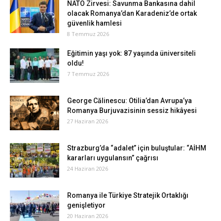
NATO Zirvesi: Savunma Bankasına dahil
olacak Romanya’dan Karadeniz’de ortak
güvenlik hamlesi
8 Temmuz 2026
Eğitimin yaşı yok: 87 yaşında üniversiteli
oldu!
7 Temmuz 2026
George Călinescu: Otilia’dan Avrupa’ya
Romanya Burjuvazisinin sessiz hikâyesi
27 Haziran 2026
Strazburg’da “adalet” için buluştular: “AİHM
kararları uygulansın” çağrısı
24 Haziran 2026
Romanya ile Türkiye Stratejik Ortaklığı
genişletiyor
20 Haziran 2026