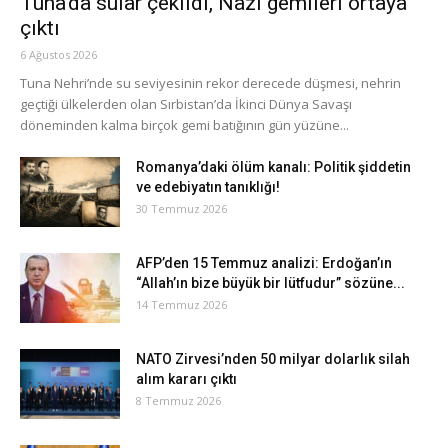
Tuna’da sular çekildi, Nazi gemileri ortaya
çıktı
6 Ağustos 2026
Tuna Nehri’nde su seviyesinin rekor derecede düşmesi, nehrin
geçtiği ülkelerden olan Sırbistan’da İkinci Dünya Savaşı
döneminden kalma birçok gemi batığının gün yüzüne...
Romanya’daki ölüm kanalı: Politik şiddetin
ve edebiyatın tanıklığı!
30 Temmuz 2026
AFP’den 15 Temmuz analizi: Erdoğan’ın
“Allah’ın bize büyük bir lütfudur” sözüne...
14 Temmuz 2026
NATO Zirvesi’nden 50 milyar dolarlık silah
alım kararı çıktı
8 Temmuz 2026