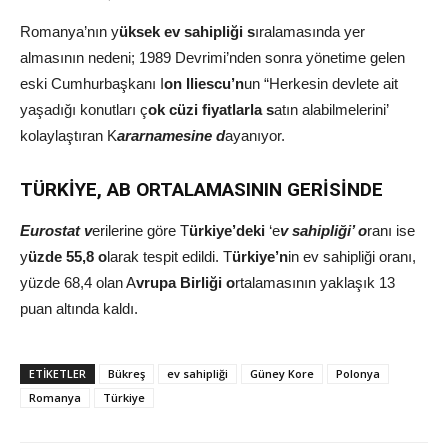
Romanya’nın y
üksek ev sahipliği s
ıralamasında yer
almasının nedeni; 1989 Devrimi’nden sonra yönetime gelen
eski Cumhurbaşkanı I
on Iliescu’n
un “Herkesin devlete ait
yaşadığı konutları ç
ok cüzi fiyatlarla s
atın alabilmelerini’
kolaylaştıran K
ararnamesine d
ayanıyor.
TÜRKİYE, AB ORTALAMASININ GERİSİNDE
Eurostat v
erilerine göre T
ürkiye’deki
‘e
v sahipliği’ o
ranı ise
y
üzde 55,8 o
larak tespit edildi. T
ürkiye’n
in ev sahipliği oranı,
yüzde 68,4 olan A
vrupa Birliği o
rtalamasının yaklaşık 13
puan altında kaldı.
ETIKETLER
Bükreş
ev sahipliği
Güney Kore
Polonya
Romanya
Türkiye