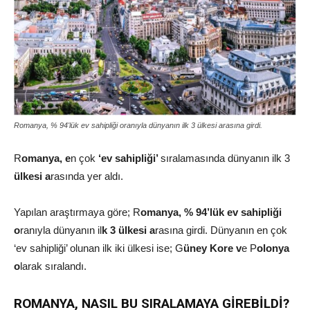
Romanya, % 94'lük ev sahipliği oranıyla dünyanın ilk 3 ülkesi arasına girdi.
R
omanya, e
n çok
‘ev sahipliği’
sıralamasında dünyanın ilk 3
ülkesi a
rasında yer aldı.
Yapılan araştırmaya göre; R
omanya, % 94’lük ev sahipliği
o
ranıyla dünyanın il
k 3 ülkesi a
rasına girdi. Dünyanın en çok
‘ev sahipliği’ olunan ilk iki ülkesi ise; G
üney Kore v
e P
olonya
o
larak sıralandı.
ROMANYA, NASIL BU SIRALAMAYA GİREBİLDİ?