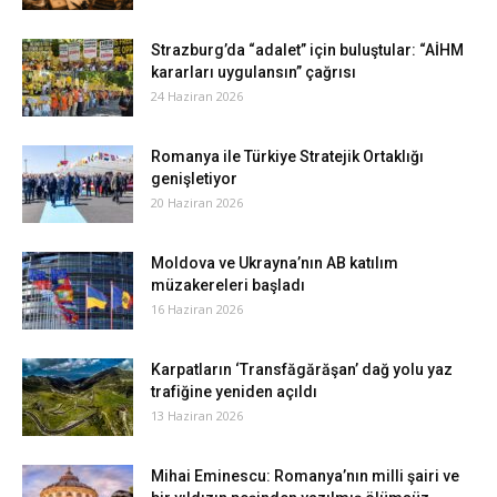
Strazburg’da “adalet” için buluştular: “AİHM
kararları uygulansın” çağrısı
24 Haziran 2026
Romanya ile Türkiye Stratejik Ortaklığı
genişletiyor
20 Haziran 2026
Moldova ve Ukrayna’nın AB katılım
müzakereleri başladı
16 Haziran 2026
Karpatların ‘Transfăgărăşan’ dağ yolu yaz
trafiğine yeniden açıldı
13 Haziran 2026
Mihai Eminescu: Romanya’nın milli şairi ve