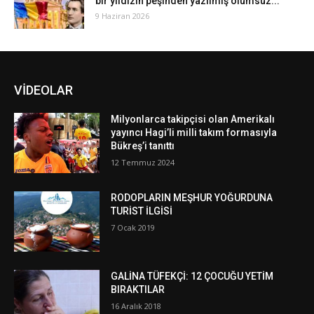
bir yıldızın peşinden yazılmış ölümsüz...
9 Haziran 2026
VİDEOLAR
Milyonlarca takipçisi olan Amerikalı
yayıncı Hagi’li milli takım formasıyla
Bükreş’i tanıttı
12 Temmuz 2024
RODOPLARIN MEŞHUR YOĞURDUNA
TURİST İLGİSİ
7 Ocak 2019
GALİNA TÜFEKÇİ: 12 ÇOCUĞU YETİM
BIRAKTILAR
16 Aralık 2018