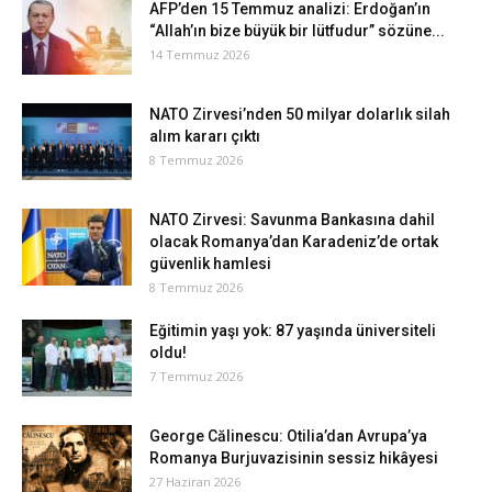
AFP’den 15 Temmuz analizi: Erdoğan’ın
“Allah’ın bize büyük bir lütfudur” sözüne...
14 Temmuz 2026
NATO Zirvesi’nden 50 milyar dolarlık silah
alım kararı çıktı
8 Temmuz 2026
NATO Zirvesi: Savunma Bankasına dahil
olacak Romanya’dan Karadeniz’de ortak
güvenlik hamlesi
8 Temmuz 2026
Eğitimin yaşı yok: 87 yaşında üniversiteli
oldu!
7 Temmuz 2026
George Călinescu: Otilia’dan Avrupa’ya
Romanya Burjuvazisinin sessiz hikâyesi
27 Haziran 2026