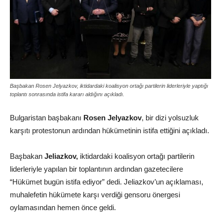
Başbakan Rosen Jelyazkov, iktidardaki koalisyon ortağı partilerin liderleriyle yaptığı
toplantı sonrasında istifa kararı aldığını açıkladı.
Bulgaristan başbakanı
Rosen Jelyazkov
, bir dizi yolsuzluk
karşıtı protestonun ardından hükümetinin istifa ettiğini açıkladı.
Başbakan
Jeliazkov,
iktidardaki koalisyon ortağı partilerin
liderleriyle yapılan bir toplantının ardından gazetecilere
“Hükümet bugün istifa ediyor” dedi. Jeliazkov’un açıklaması,
muhalefetin hükümete karşı verdiği gensoru önergesi
oylamasından hemen önce geldi.