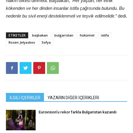
halkın öfkesi dinmedi. Başbakan,
“Her yaştan, her etnik
kökenden ve her dinden insanlar istifa çağrısında bulundu. Bu
nedenle bu sivil enerji desteklenmeli ve teşvik edilmelidir.”
dedi.
ETIKETLER
başbakan
bulgaristan
hükümet
istifa
Rosen Jelyazkov
Sofya
İLGİLİ İÇERİKLER
YAZARIN DİĞER İÇERİKLERİ
Eurovision’u rekor farkla Bulgaristan kazandı