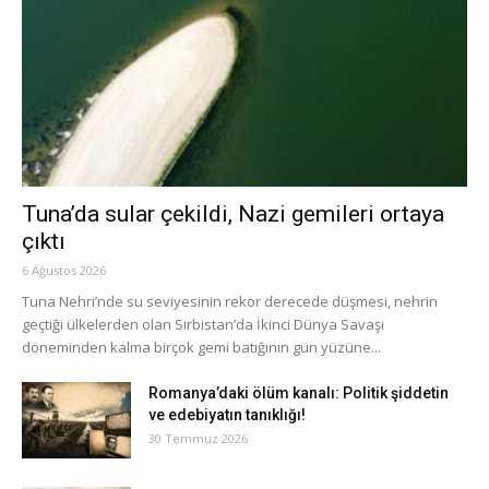
Tuna’da sular çekildi, Nazi gemileri ortaya
çıktı
6 Ağustos 2026
Tuna Nehri’nde su seviyesinin rekor derecede düşmesi, nehrin
geçtiği ülkelerden olan Sırbistan’da İkinci Dünya Savaşı
döneminden kalma birçok gemi batığının gün yüzüne...
Romanya’daki ölüm kanalı: Politik şiddetin
ve edebiyatın tanıklığı!
30 Temmuz 2026