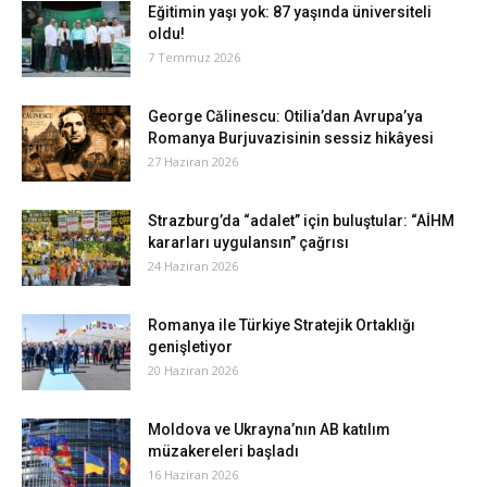
Eğitimin yaşı yok: 87 yaşında üniversiteli
oldu!
7 Temmuz 2026
George Călinescu: Otilia’dan Avrupa’ya
Romanya Burjuvazisinin sessiz hikâyesi
27 Haziran 2026
Strazburg’da “adalet” için buluştular: “AİHM
kararları uygulansın” çağrısı
24 Haziran 2026
Romanya ile Türkiye Stratejik Ortaklığı
genişletiyor
20 Haziran 2026
Moldova ve Ukrayna’nın AB katılım
müzakereleri başladı
16 Haziran 2026