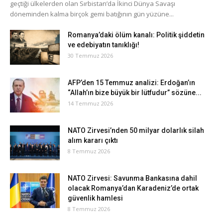
geçtiği ülkelerden olan Sırbistan’da İkinci Dünya Savaşı
döneminden kalma birçok gemi batığının gün yüzüne...
Romanya’daki ölüm kanalı: Politik şiddetin
ve edebiyatın tanıklığı!
30 Temmuz 2026
AFP’den 15 Temmuz analizi: Erdoğan’ın
“Allah’ın bize büyük bir lütfudur” sözüne...
14 Temmuz 2026
NATO Zirvesi’nden 50 milyar dolarlık silah
alım kararı çıktı
8 Temmuz 2026
NATO Zirvesi: Savunma Bankasına dahil
olacak Romanya’dan Karadeniz’de ortak
güvenlik hamlesi
8 Temmuz 2026