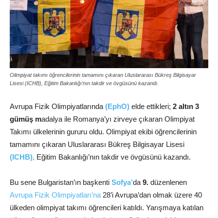
Olimpiyat takımı öğrencilerinin tamamını çıkaran Uluslararası Bükreş Bilgisayar
Lisesi (ICHB), Eğitim Bakanlığı’nın takdir ve övgüsünü kazandı.
Avrupa Fizik Olimpiyatlarında
(EphO)
elde ettikleri;
2 altın 3
gümüş m
adalya ile Romanya’yı zirveye çıkaran Olimpiyat
Takımı ülkelerinin gururu oldu. Olimpiyat ekibi öğrencilerinin
tamamını çıkaran Uluslararası Bükreş Bilgisayar Lisesi
(ICHB),
Eğitim Bakanlığı’nın takdir ve övgüsünü kazandı.
Bu sene Bulgaristan’ın başkenti
Sofya’
da
9.
düzenlenen
Avrupa Fizik Olimpiyatları’na
28’i Avrupa’dan olmak üzere 40
ülkeden olimpiyat takımı öğrencileri katıldı. Yarışmaya katılan