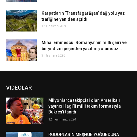
Karpatların ‘Transfăgărăşan’ dağ yolu yaz
trafiğine yeniden açıldı
13 Haziran 2026
Mihai Eminescu: Romanya’nın milli şairi ve
bir yıldızın peşinden yazılmış ölümsüz...
9 Haziran 2026
VİDEOLAR
Milyonlarca takipçisi olan Amerikalı
yayıncı Hagi’li milli takım formasıyla
Bükreş’i tanıttı
12 Temmuz 2024
RODOPLARIN MEŞHUR YOĞURDUNA