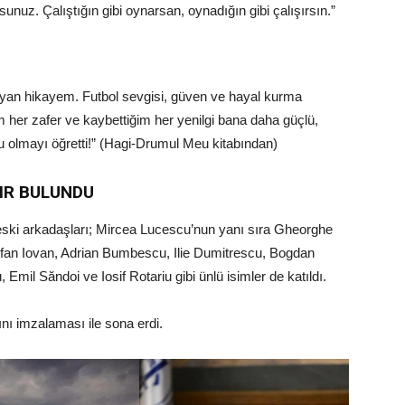
unuz. Çalıştığın gibi oynarsan, oynadığın gibi çalışırsın.”
”
şlayan hikayem. Futbol sevgisi, güven ve hayal kurma
 her zafer ve kaybettiğim her yenilgi bana daha güçlü,
u olmayı öğretti!” (Hagi-Drumul Meu kitabından)
ZIR BULUNDU
ski arkadaşları; Mircea Lucescu’nun yanı sıra Gheorghe
efan Iovan, Adrian Bumbescu, Ilie Dumitrescu, Bogdan
Emil Săndoi ve Iosif Rotariu gibi ünlü isimler de katıldı.
nı imzalaması ile sona erdi.