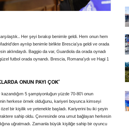
 karşılaştık.. Her şeyi bırakıp benimle geldi. Hem onun hem
Madrid’den ayrılıp benimle birlikte Brescia’ya geldi ve orada
kesin aklındaydı. Baggio da var, Guardiola da orada oynadı
zel futbol orada oynandı. Brescia, Romana’ydı ve Hagi 1
LARDA ONUN PAYI ÇOK’
’de kazandığım 5 şampiyonluğun yüzde 70-80’i onun
’nin herkese örnek olduğunu, kariyeri boyunca kimseyi
özel bir kişilik ve yetenekle başladı. Kariyerini bu iki şeyin
araktere sahip oldu. Çevresinde ona umut bağlayan herkesin
ıklığına uğratmadı. Zamanla büyük kişiliğe sahip bir oyuncu