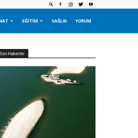
NAT
EĞITIM
SAĞLIK
YORUM
Son Haberler