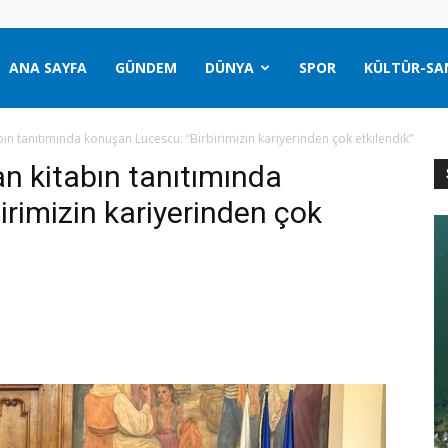
ANA SAYFA
GÜNDEM
DÜNYA
SPOR
KÜLTÜR-SA
abın tanıtımında konuşan Lucescu: “Birbirimizin kariyerinden çok etkilendik”
an kitabın tanıtımında
rimizin kariyerinden çok