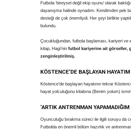
Futbola ‘bireysel değil ekip oyunu’ olarak baktığı
dayanışma halinde oynadım. Kendimden pek b
desteği de çok önemliydi. Her şeyi birlikte yapt
bulundu.
Çocukluğundan, futbola başlaması, kariyeri ve
kitap, Hagi’nin
futbol kariyerine ait görseller, 
zenginleştirilmiş.
KÖSTENCE’DE BAŞLAYAN HAYATIM
Köstence’de başlayan hayatının tekrar Köstence
hayat yolculuğunu kitabına (Benim yolum) ismini
‘ARTIK ANTRENMAN YAPAMADIĞIM
Oyunculuğu bırakma süreci ile ilgili soruyu d
Futbolda en önemli bölüm hazırlık ve antrenmanl