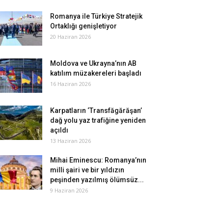
Romanya ile Türkiye Stratejik
Ortaklığı genişletiyor
20 Haziran 2026
Moldova ve Ukrayna’nın AB
katılım müzakereleri başladı
16 Haziran 2026
Karpatların ‘Transfăgărăşan’
dağ yolu yaz trafiğine yeniden
açıldı
13 Haziran 2026
Mihai Eminescu: Romanya’nın
milli şairi ve bir yıldızın
peşinden yazılmış ölümsüz...
9 Haziran 2026