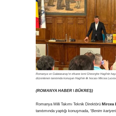
Romanya ve Galatasaray’ın efsane ismi Gheorghe Hagi’nin hayatı
düzenlenen tanıtımda konuşan Hagi’nin ilk hocası Mircea Lucescu, 
(ROMANYA HABER \ BÜKREŞ)
Romanya Milli Takımı Teknik Direktörü
Mircea 
tanıtımında yaptığı konuşmada,
“Benim kariyer