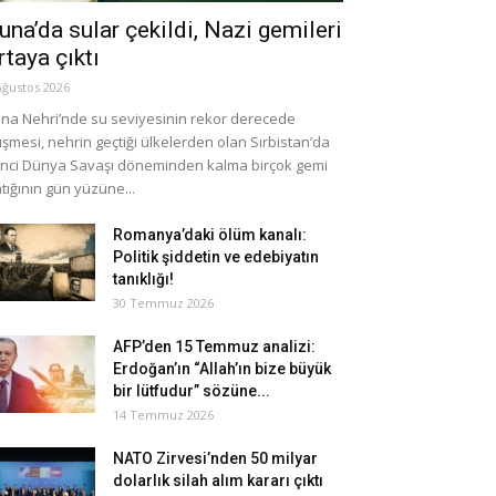
una’da sular çekildi, Nazi gemileri
rtaya çıktı
Ağustos 2026
na Nehri’nde su seviyesinin rekor derecede
şmesi, nehrin geçtiği ülkelerden olan Sırbistan’da
inci Dünya Savaşı döneminden kalma birçok gemi
tığının gün yüzüne...
Romanya’daki ölüm kanalı:
Politik şiddetin ve edebiyatın
tanıklığı!
30 Temmuz 2026
AFP’den 15 Temmuz analizi:
Erdoğan’ın “Allah’ın bize büyük
bir lütfudur” sözüne...
14 Temmuz 2026
NATO Zirvesi’nden 50 milyar
dolarlık silah alım kararı çıktı