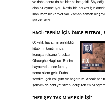
ve daha sonra da bir lider haline geldi. Söylediğ
olan bir oyuncuydu. Kesinlikle herkes için örne
inanılmaz bir kariyer var. Zaman zaman bir şey
iyisidir” dedi.
HAGİ: “BENİM İÇİN ÖNCE FUTBOL,
60 yıllık hayatının anlatıldığı
kitabının tanıtımında
konuşan efsane futbolcu
Gheorghe Hagi ise “Benim
hayatımda önce futbol,
sonra ailem gelir. Futbolu
sevdim, çok çalıştım ve başardım. Ancak benim
şansım da beni yetiştiren, geliştiren en iyi öğret
“HER ŞEY TAKIM VE EKİP İŞİ”