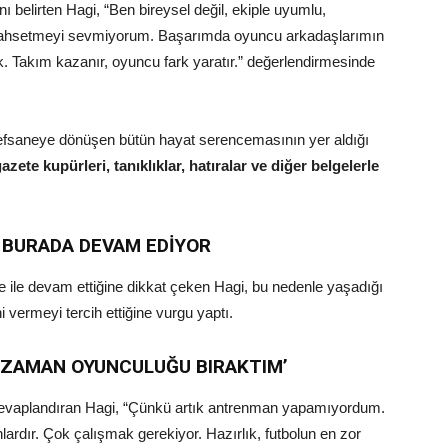
nı belirten Hagi, “Ben bireysel değil, ekiple uyumlu,
ahsetmeyi sevmiyorum. Başarımda oyuncu arkadaşlarımın
ık. Takım kazanır, oyuncu fark yaratır.” değerlendirmesinde
 efsaneye dönüşen bütün hayat serencemasının yer aldığı
gazete kupürleri, tanıklıklar, hatıralar ve diğer belgelerle
 BURADA DEVAM EDİYOR
 ile devam ettiğine dikkat çeken Hagi, bu nedenle yaşadığı
 vermeyi tercih ettiğine vurgu yaptı.
 ZAMAN OYUNCULUĞU BIRAKTIM’
a cevaplandıran Hagi, “Çünkü artık antrenman yapamıyordum.
ardır. Çok çalışmak gerekiyor. Hazırlık, futbolun en zor