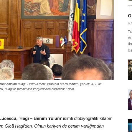
T
o
6 
Tu
dü
İk
ba
nı anlatan “Hagi- Drumul meu” kitabının resmi tanıtımı yapıldı. ASE’de
“Hagi ile birbirimizin kariyerinden etkilendik.” dedi.
Lucescu
, ‘
Hagi – Benim Yolum’
isimli otobiyografik kitabın
im Gică Hagi’den, O’nun kariyeri de benim varlığımdan