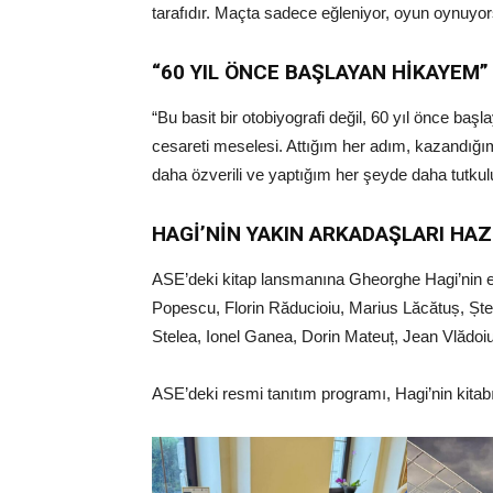
tarafıdır. Maçta sadece eğleniyor, oyun oynuyors
“60 YIL ÖNCE BAŞLAYAN HİKAYEM
“Bu basit bir otobiyografi değil, 60 yıl önce ba
cesareti meselesi. Attığım her adım, kazandığım
daha özverili ve yaptığım her şeyde daha tutkul
HAGİ’NİN YAKIN ARKADAŞLARI HA
ASE’deki kitap lansmanına Gheorghe Hagi’nin e
Popescu, Florin Răducioiu, Marius Lăcătuș, Șt
Stelea, Ionel Ganea, Dorin Mateuț, Jean Vlădoiu, 
ASE’deki resmi tanıtım programı, Hagi’nin kitabı