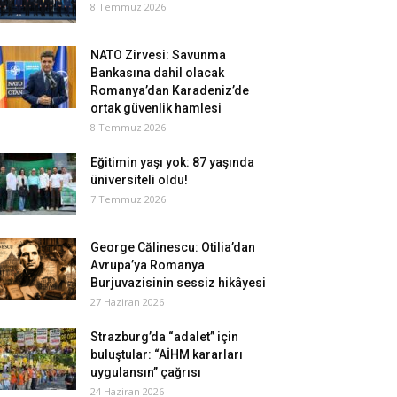
8 Temmuz 2026
NATO Zirvesi: Savunma
Bankasına dahil olacak
Romanya’dan Karadeniz’de
ortak güvenlik hamlesi
8 Temmuz 2026
Eğitimin yaşı yok: 87 yaşında
üniversiteli oldu!
7 Temmuz 2026
George Călinescu: Otilia’dan
Avrupa’ya Romanya
Burjuvazisinin sessiz hikâyesi
27 Haziran 2026
Strazburg’da “adalet” için
buluştular: “AİHM kararları
uygulansın” çağrısı
24 Haziran 2026