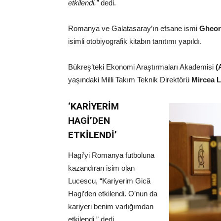
etkilendi.”
dedi.
Romanya ve Galatasaray’ın efsane ismi
Gheor
isimli otobiyografik kitabın tanıtımı yapıldı.
Bükreş’teki Ekonomi Araştırmaları Akademisi
(
yaşındaki Milli Takım Teknik Direktörü
Mircea 
‘KARİYERİM
HAGİ’DEN
ETKİLENDİ’
Hagi’yi Romanya futboluna
kazandıran isim olan
Lucescu, “Kariyerim Gică
Hagi’den etkilendi. O’nun da
kariyeri benim varlığımdan
etkilendi.” dedi.