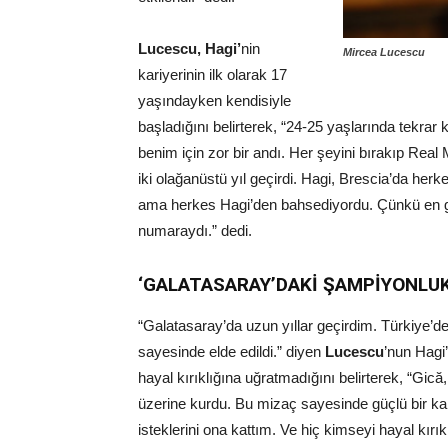
Lucescu, Hagi’
nin
Mircea Lucescu
kariyerinin ilk olarak 17
yaşındayken kendisiyle
başladığını belirterek, “24-25 yaşlarında tekrar
benim için zor bir andı. Her şeyini bırakıp Real 
iki olağanüstü yıl geçirdi. Hagi, Brescia’da her
ama herkes Hagi’den bahsediyordu. Çünkü en gü
numaraydı.” dedi.
‘GALATASARAY’DAKİ ŞAMPİYONLUK
“Galatasaray’da uzun yıllar geçirdim. Türkiye
sayesinde elde edildi.” diyen
Lucescu
’nun Hagi
hayal kırıklığına uğratmadığını belirterek, “Gică, 
üzerine kurdu. Bu mizaç sayesinde güçlü bir k
isteklerini ona kattım. Ve hiç kimseyi hayal kır