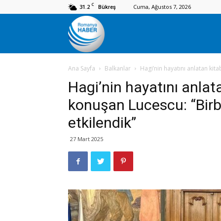
C
31.2
Cuma, Ağustos 7, 2026
Bükreş
Romanya
Ana Sayfa
Balkanlar
Hagi’nin hayatını anlatan kit
Haber
Hagi’nin hayatını anlat
konuşan Lucescu: “Birbi
etkilendik”
27 Mart 2025