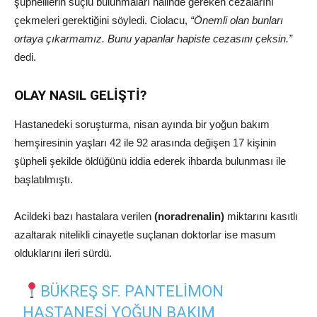
şüphelilerin suçlu bulunmaları halinde gereken cezalarını
çekmeleri gerektiğini söyledi. Ciolacu,
“Önemli olan bunları
ortaya çıkarmamız. Bunu yapanlar hapiste cezasını çeksin.”
dedi.
OLAY NASIL GELİŞTİ?
Hastanedeki soruşturma, nisan ayında bir yoğun bakım
hemşiresinin yaşları 42 ile 92 arasında değişen 17 kişinin
şüpheli şekilde öldüğünü iddia ederek ihbarda bulunması ile
başlatılmıştı.
Acildeki bazı hastalara verilen
(noradrenalin)
miktarını kasıtlı
azaltarak nitelikli cinayetle suçlanan doktorlar ise masum
olduklarını ileri sürdü.
BÜKREŞ SF. PANTELIMON
HASTANESI YOĞUN BAKIM