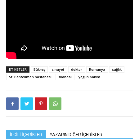
ETIKETLER
Bükreş
cinayet
doktor
Romanya
sağlık
Sf. Pantelimon hastanesi
skandal
yoğun bakım
İLGİLİ İÇERİKLER
YAZARIN DİĞER İÇERİKLERİ