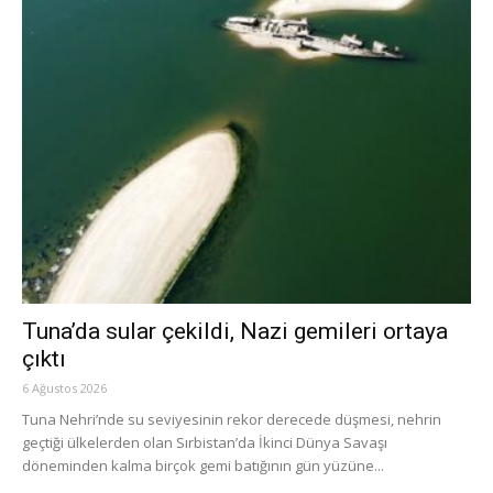
Tuna’da sular çekildi, Nazi gemileri ortaya
çıktı
6 Ağustos 2026
Tuna Nehri’nde su seviyesinin rekor derecede düşmesi, nehrin
geçtiği ülkelerden olan Sırbistan’da İkinci Dünya Savaşı
döneminden kalma birçok gemi batığının gün yüzüne...