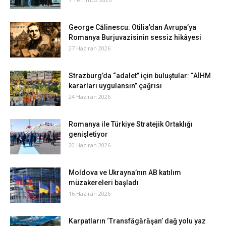
George Călinescu: Otilia’dan Avrupa’ya
Romanya Burjuvazisinin sessiz hikâyesi
27 Haziran 2026
Strazburg’da “adalet” için buluştular: “AİHM
kararları uygulansın” çağrısı
24 Haziran 2026
Romanya ile Türkiye Stratejik Ortaklığı
genişletiyor
20 Haziran 2026
Moldova ve Ukrayna’nın AB katılım
müzakereleri başladı
16 Haziran 2026
Karpatların ‘Transfăgărăşan’ dağ yolu yaz