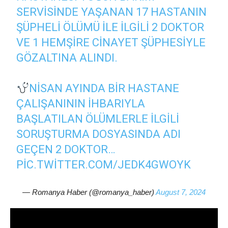
SERVISINDE YAŞANAN 17 HASTANIN
ŞÜPHELI ÖLÜMÜ ILE ILGILI 2 DOKTOR
VE 1 HEMŞIRE CINAYET ŞÜPHESIYLE
GÖZALTINA ALINDI.
NISAN AYINDA BIR HASTANE
ÇALIŞANININ IHBARIYLA
BAŞLATILAN ÖLÜMLERLE ILGILI
SORUŞTURMA DOSYASINDA ADI
GEÇEN 2 DOKTOR…
PIC.TWITTER.COM/JEDK4GWOYK
— Romanya Haber (@romanya_haber)
August 7, 2024