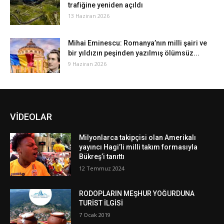
trafiğine yeniden açıldı
13 Haziran 2026
Mihai Eminescu: Romanya’nın milli şairi ve
bir yıldızın peşinden yazılmış ölümsüz...
9 Haziran 2026
VİDEOLAR
Milyonlarca takipçisi olan Amerikalı
yayıncı Hagi’li milli takım formasıyla
Bükreş’i tanıttı
12 Temmuz 2024
RODOPLARIN MEŞHUR YOĞURDUNA
TURİST İLGİSİ
7 Ocak 2019