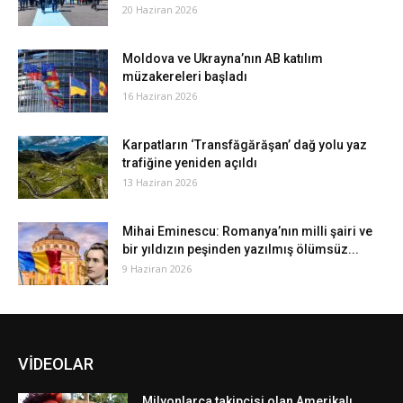
20 Haziran 2026
Moldova ve Ukrayna’nın AB katılım
müzakereleri başladı
16 Haziran 2026
Karpatların ‘Transfăgărăşan’ dağ yolu yaz
trafiğine yeniden açıldı
13 Haziran 2026
Mihai Eminescu: Romanya’nın milli şairi ve
bir yıldızın peşinden yazılmış ölümsüz...
9 Haziran 2026
VİDEOLAR
Milyonlarca takipçisi olan Amerikalı