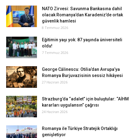
NATO Zirvesi: Savunma Bankasına dahil
olacak Romanya’dan Karadeniz’de ortak
güvenlik hamlesi
8 Temmuz 2026
Eğitimin yaşı yok: 87 yaşında üniversiteli
oldu!
7 Temmuz 2026
George Călinescu: Otilia’dan Avrupa’ya
Romanya Burjuvazisinin sessiz hikâyesi
27 Haziran 2026
Strazburg’da “adalet” için buluştular: “AİHM
kararları uygulansın” çağrısı
24 Haziran 2026
Romanya ile Türkiye Stratejik Ortaklığı
genişletiyor