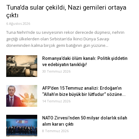
Tuna’da sular çekildi, Nazi gemileri ortaya
çıktı
6 Ağustos 2026
Tuna Nehri’nde su seviyesinin rekor derecede düşmesi, nehrin
geçtiği ülkelerden olan Sırbistan’da İkinci Dünya Savaşı
döneminden kalma birçok gemi batığının gün yüzüne...
Romanya’daki ölüm kanalı: Politik şiddetin
ve edebiyatın tanıklığı!
30 Temmuz 2026
AFP’den 15 Temmuz analizi: Erdoğan’ın
“Allah’ın bize büyük bir lütfudur” sözüne...
14 Temmuz 2026
NATO Zirvesi’nden 50 milyar dolarlık silah
alım kararı çıktı
8 Temmuz 2026